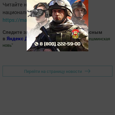
Читайте новости Татарстана в
национальном мессенджере MАХ:
https://max.ru/tatmedia
Следите за самым важным и интересным
в
Яндекс Дзен
и
Телеграм канале
"
Шешминская
новь
"
Добавить Шешминскую новь в Яндекс.Новости
Перейти на страницу новости