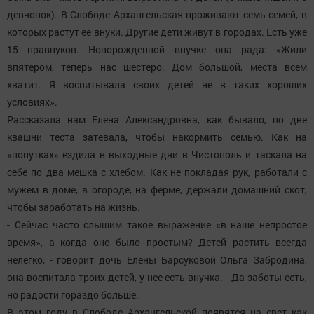
девчонок). В Слободе Архангельская проживают семь семей, в
которых растут ее внуки. Другие дети живут в городах. Есть уже
15 правнуков. Новорожденной внучке она рада: «Жили
впятером, теперь нас шестеро. Дом большой, места всем
хватит. Я воспитывала своих детей не в таких хороших
условиях».
Рассказала нам Елена Александровна, как бывало, по две
квашни теста затевала, чтобы накормить семью. Как на
«попутках» ездила в выходные дни в Чистополь и таскала на
себе по два мешка с хлебом. Как не покладая рук, работали с
мужем в доме, в огороде, на ферме, держали домашний скот,
чтобы заработать на жизнь.
- Сейчас часто слышим такое выражение «в наше непростое
время», а когда оно было простым? Детей растить всегда
нелегко, - говорит дочь Елены Барсуковой Ольга Забродина,
она воспитала троих детей, у нее есть внучка. - Да заботы есть,
но радости гораздо больше.
В этом году в Слободе Архангельской появятся на свет как