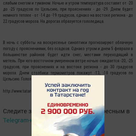
слабым снегом и туманом. Ночью и утром температура составит от -20
до -25 градусов по Цельсию, при прояснениях - до -29. Днем будет
немного теплее - от -14 до -19 градусов, однако на востоке региона - до
22 градусов мороза. На дорогах образуется гололедица.
В ночь с субботы на воскресенье синоптики прогнозируют облачную
погоду с прояснениями, без осадков. Однако утром и днем 5 февраля в
большинстве районов будет идти снег, местами переходящий в
метель. При юго-восточном умеренном ветре ночью ожидается -20, -25
градусов, при прояснениях и на востоке региона - до 30 градусов
мороза. Днем столбики термометров покажут -13, -18 градусов по
Цельсию. Гололедица на дорогах сохранится.
http://www.tatar-inform.ru/news/2017/02/02/537868/
Следите за самым важным и интересным в
Telegram-канале
Татмедиа