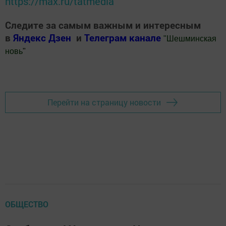
https://max.ru/tatmedia
Следите за самым важным и интересным
в
Яндекс Дзен
и
Телеграм канале
"
Шешминская
новь
"
Добавить Шешминскую новь в Яндекс.Новости
Перейти на страницу новости
ОБЩЕСТВО