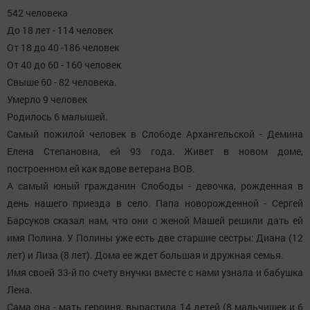
542 человека
До 18 лет - 114 человек
От 18 до 40 -186 человек
От 40 до 60 - 160 человек
Свыше 60 - 82 человека.
Умерло 9 человек
Родилось 6 малышей.
Самый пожилой человек в Слободе Архангельской - Демина
Елена Степановна, ей 93 года. Живет в новом доме,
построенном ей как вдове ветерана ВОВ.
А самый юный гражданин Слободы - девочка, рожденная в
день нашего приезда в село. Папа новорожденной - Сергей
Барсуков сказал нам, что они с женой Машей решили дать ей
имя Полина. У Полины уже есть две старшие сестры: Диана (12
лет) и Лиза (8 лет). Дома ее ждет большая и дружная семья.
Имя своей 33-й по счету внучки вместе с нами узнала и бабушка
Лена.
Сама она - мать героиня, вырастила 14 детей (8 мальчишек и 6