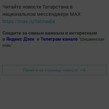
Читайте новости Татарстана в
национальном мессенджере MАХ:
https://max.ru/tatmedia
Следите за самым важным и интересным
в
Яндекс Дзен
и
Телеграм канале
"
Шешминская
новь
"
Добавить Шешминскую новь в Яндекс.Новости
Перейти на страницу новости