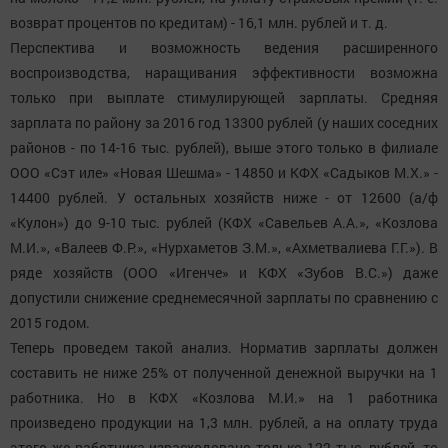
возврат процентов по кредитам) - 16,1 млн. рублей и т. д.
Перспектива и возможность ведения расширенного
воспроизводства, наращивания эффективности возможна
только при выплате стимулирующей зарплаты. Средняя
зарплата по району за 2016 год 13300 рублей (у наших соседних
районов - по 14-16 тыс. рублей), выше этого только в филиале
ООО «Сэт иле» «Новая Шешма» - 14850 и КФХ «Садыков М.Х.» -
14400 рублей. У остальных хозяйств ниже - от 12600 (а/ф
«Кулон») до 9-10 тыс. рублей (КФХ «Савельев А.А.», «Козлова
М.И.», «Валеев Ф.Р.», «Нурхаметов З.М.», «Ахметвалиева Г.Г.»). В
ряде хозяйств (ООО «Игенче» и КФХ «Зубов В.С.») даже
допустили снижение среднемесячной зарплаты по сравнению с
2015 годом.
Теперь проведем такой анализ. Норматив зарплаты должен
составить не ниже 25% от полученной денежной выручки на 1
работника. Но в КФХ «Козлова М.И.» на 1 работника
произведено продукции на 1,3 млн. рублей, а на оплату труда
этого же работника израсходовано только 122 тыс. рублей, то