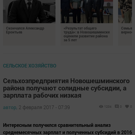
Скончался Александр
«Результат общего
Семья Г
Еронтьев
труда»: в Новошешминске
верност
оценили развитие района
за 5 лет
СЕЛЬСКОЕ ХОЗЯЙСТВО
Сельхозпредприятия Новошешминского
района получают солидные субсидии, а
зарплата рабочих низкая
автор,
2 февраля 2017 - 07:39
1204
0
0
Интересным получился сравнительный анализ
среднемесячных зарплат и полученных субсидий в 2016