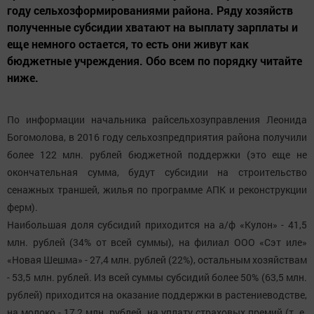
году сельхозформированиями района. Ряду хозяйств
полученные субсидии хватают на выплату зарплаты и
еще немного остается, то есть они живут как
бюджетные учреждения. Обо всем по порядку читайте
ниже.
По информации начальника райсельхозуправления Леонида
Богомолова, в 2016 году сельхозпредприятия района получили
более 122 млн. рублей бюджетной поддержки (это еще не
окончательная сумма, будут субсидии на строительство
сенажных траншей, жилья по программе АПК и реконструкции
ферм).
Наибольшая доля субсидий приходится на а/ф «Кулон» - 41,5
млн. рублей (34% от всей суммы), на филиал ООО «Сэт иле»
«Новая Шешма» - 27,4 млн. рублей (22%), остальным хозяйствам
- 53,5 млн. рублей. Из всей суммы субсидий более 50% (63,5 млн.
рублей) приходится на оказание поддержки в растениеводстве,
на молоко - 17,2 млн. рублей, на уплату страховых премий (т. е.