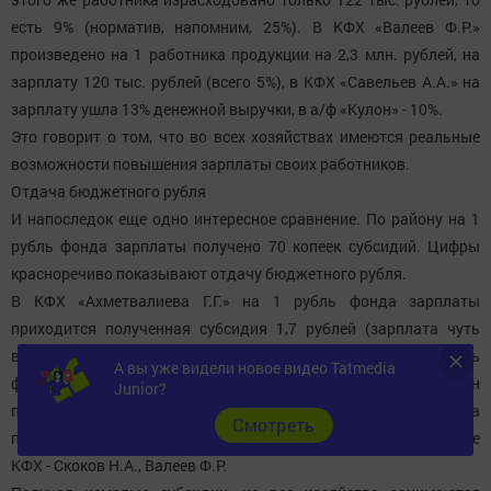
есть 9% (норматив, напомним, 25%). В КФХ «Валеев Ф.Р.»
произведено на 1 работника продукции на 2,3 млн. рублей, на
зарплату 120 тыс. рублей (всего 5%), в КФХ «Савельев А.А.» на
зарплату ушла 13% денежной выручки, в а/ф «Кулон» - 10%.
Это говорит о том, что во всех хозяйствах имеются реальные
возможности повышения зарплаты своих работников.
Отдача бюджетного рубля
И напоследок еще одно интересное сравнение. По району на 1
рубль фонда зарплаты получено 70 копеек субсидий. Цифры
красноречиво показывают отдачу бюджетного рубля.
В КФХ «Ахметвалиева Г.Г.» на 1 рубль фонда зарплаты
приходится полученная субсидия 1,7 рублей (зарплата чуть
выше 11 тыс. рублей), в КФХ «Нурхаметов З.М.» на 1 рубль
А вы уже видели новое видео Tatmedia
фонда зарплаты получено 1,22 рубля субсидий. То есть, он
Junior?
потратил на оплату труда 1 рубль, а вместо этого с государства
Cмотреть
получил 1 рубль 22 копейки. Неплохо, правда? В числе таких же
КФХ - Скоков Н.А., Валеев Ф.Р.