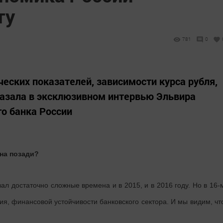
ту
781
0
еских показателей, зависимости курса рубля,
казала в эксклюзивном интервью Эльвира
го банка России
ена позади?
вал достаточно сложные времена и в 2015, и в 2016 году. Но в 16-
ия, финансовой устойчивости банковского сектора. И мы видим, чт