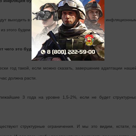
то инфляция будет выше?
удут выходить в первом полугодии: по инфляции, по инфляционны
 из этого будем принимать решения.
ет чего это будет достигнуто?
чески год такой, если можно сказать, завершение адаптации наше
час должна расти.
лижайшие 3 года на уровне 1,5-2%, если не будет структурны
ществуют структурные ограничения. И мы это видим, кстати, п