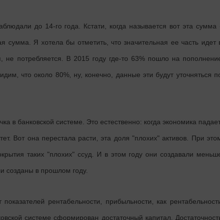
людали до 14-го года. Кстати, когда называется вот эта сумма 
ая сумма. Я хотела бы отметить, что значительная ее часть идет 
я, не потребляется. В 2015 году где-то 63% пошло на пополнени
идим, что около 80%, ну, конечно, данные эти будут уточняться п
ка в банковской системе. Это естественно: когда экономика падает
стет. Вот она перестала расти, эта доля "плохих" активов. При это
крытия таких "плохих" ссуд. И в этом году они создавали меньш
и созданы в прошлом году.
т показателей рентабельности, прибыльности, как рентабельност
нковской системе сформирован достаточный капитал. Достаточност