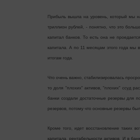
Прибыль вышла на уровень, который мы наб
триллион рублей, - понятно, что это больш
капитал банков. То есть она не проедаетс
капитала. А по 11 месяцам этого года мы в
итогам года.
Что очень важно, стабилизировалась просроч
то доля "плохих" активов, "плохих" ссуд ра
банки создали достаточные резервы для по
резервов, потому что основные резервы был
Кроме того, идет восстановление таких во
капитала, рентабельности активов. И в ба