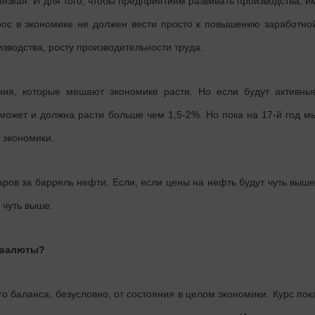
изкая. И для того, чтобы предприятиям развивать производства, и
прос в экономике не должен вести просто к повышению заработно
изводства, росту производительности труда.
ния, которые мешают экономике расти. Но если будут активны
может и должна расти больше чем 1,5-2%. Но пока на 17-й год м
 экономики.
ров за баррель нефти. Если, если цены на нефть будут чуть выше
 чуть выше.
й валюты?
го баланса, безусловно, от состояния в целом экономики. Курс пок