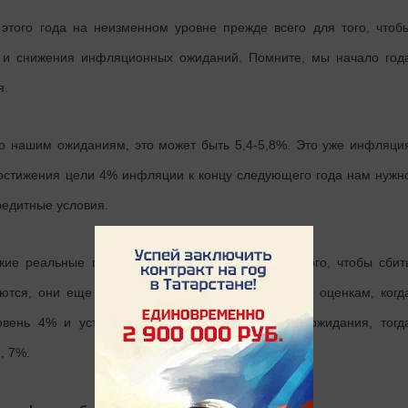
этого года на неизменном уровне прежде всего для того, чтоб
и и снижения инфляционных ожиданий. Помните, мы начало год
я.
о нашим ожиданиям, это может быть 5,4-5,8%. Это уже инфляци
 достижения цели 4% инфляции к концу следующего года нам нужн
редитные условия.
кие реальные положительные ставки? Это для того, чтобы сбит
тся, они еще достаточно высокие. И, по нашим оценкам, когд
вень 4% и устойчиво снизятся инфляционные ожидания, тогд
, 7%.