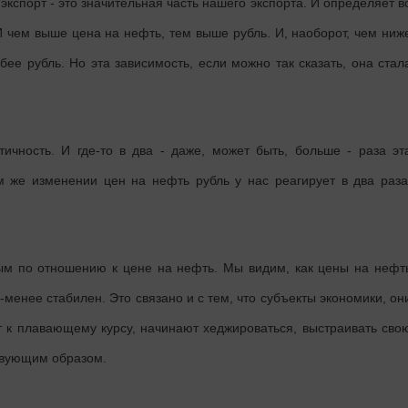
экспорт - это значительная часть нашего экспорта. И определяет в
И чем выше цена на нефть, тем выше рубль. И, наоборот, чем ниж
ее рубль. Но эта зависимость, если можно так сказать, она стал
ичность. И где-то в два - даже, может быть, больше - раза эт
м же изменении цен на нефть рубль у нас реагирует в два раза
ым по отношению к цене на нефть. Мы видим, как цены на нефт
-менее стабилен. Это связано и с тем, что субъекты экономики, он
 к плавающему курсу, начинают хеджироваться, выстраивать сво
твующим образом.