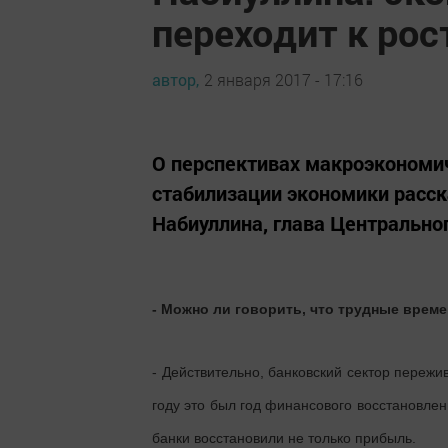
переходит к рос
автор,
2 января 2017 - 17:16
О перспективах макроэкономич
стабилизации экономики расс
Набиуллина, глава Центрально
- Можно ли говорить, что трудные врем
- Действительно, банковский сектор пережи
году это был год финансового восстановлен
банки восстановили не только прибыль.