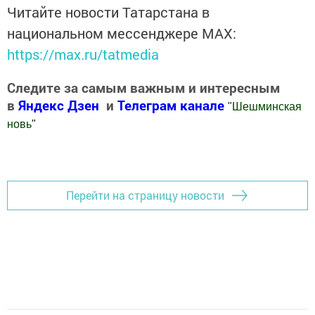
Читайте новости Татарстана в
национальном мессенджере MАХ:
https://max.ru/tatmedia
Следите за самым важным и интересным
в
Яндекс Дзен
и
Телеграм канале
"
Шешминская
новь
"
Добавить Шешминскую новь в Яндекс.Новости
Перейти на страницу новости