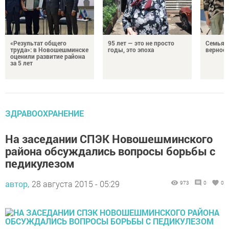
«Результат общего
95 лет — это не просто
Семья Г
труда»: в Новошешминске
годы, это эпоха
верност
оценили развитие района
за 5 лет
ЗДРАВООХРАНЕНИЕ
На заседании СПЭК Новошешминского
района обсуждались вопросы борьбы с
педикулезом
автор,
28 августа 2015 - 05:29
973
0
0