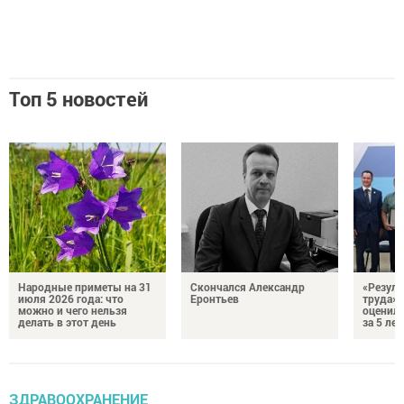
Топ 5 новостей
Народные приметы на 31
Скончался Александр
«Резуль
июля 2026 года: что
Еронтьев
труда»
можно и чего нельзя
оценили
делать в этот день
за 5 лет
ЗДРАВООХРАНЕНИЕ