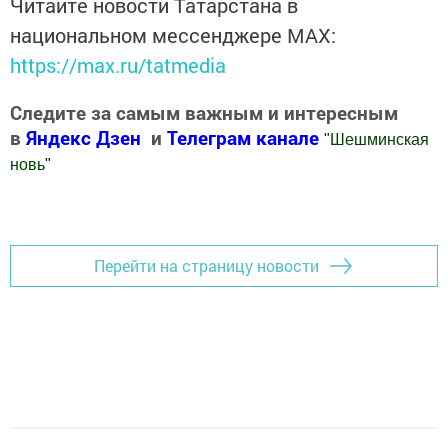
Читайте новости Татарстана в
национальном мессенджере MАХ:
https://max.ru/tatmedia
Следите за самым важным и интересным
в
Яндекс Дзен
и
Телеграм канале
"
Шешминская
новь
"
Добавить Шешминскую новь в Яндекс.Новости
Перейти на страницу новости