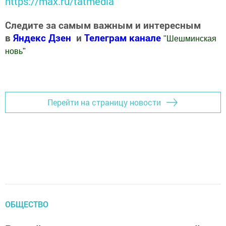
https://max.ru/tatmedia
Следите за самым важным и интересным
в
Яндекс Дзен
и
Телеграм канале
"
Шешминская
новь
"
Добавить Шешминскую новь в Яндекс.Новости
Перейти на страницу новости
ОБЩЕСТВО