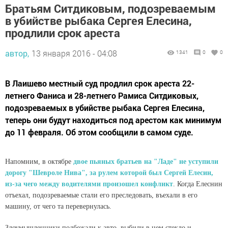
Братьям Ситдиковым, подозреваемым
в убийстве рыбака Сергея Елесина,
продлили срок ареста
автор,
13 января 2016 - 04:08
1341
0
0
В Лаишево местный суд продлил срок ареста 22-
летнего Фаниса и 28-летнего Рамиса Ситдиковых,
подозреваемых в убийстве рыбака Сергея Елесина,
теперь они будут находиться под арестом как минимум
до 11 февраля. Об этом сообщили в самом суде.
Напомним, в октябре
двое пьяных братьев на "Ладе" не уступили
дорогу "Шевроле Нива", за рулем которой был Сергей Елесин,
из-за чего между водителями произошел конфликт
. Когда Елеснин
отъехал, подозреваемые стали его преследовать, въехали в его
машину, от чего та перевернулась.
Злоумышленники подбежали к авто, выбили в нем стекло и