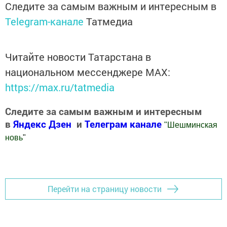
Следите за самым важным и интересным в
Telegram-канале
Татмедиа
Читайте новости Татарстана в
национальном мессенджере MАХ:
https://max.ru/tatmedia
Следите за самым важным и интересным
в
Яндекс Дзен
и
Телеграм канале
"
Шешминская
новь
"
Добавить Шешминскую новь в Яндекс.Новости
Перейти на страницу новости