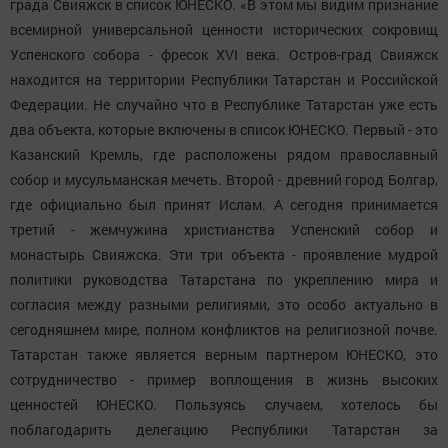
града Свияжск в список ЮНЕСКО. «В этом мы видим признание
всемирной универсальной ценности исторических сокровищ
Успенского собора - фресок ХVI века. Остров-град Свияжск
находится на территории Республики Татарстан и Российской
Федерации. Не случайно что в Республике Татарстан уже есть
два объекта, которые включены в список ЮНЕСКО. Первый - это
Казанский Кремль, где расположены рядом православный
собор и мусульманская мечеть. Второй - древний город Болгар,
где официально был принят Ислам. А сегодня принимается
третий - жемчужина христианства Успенский собор и
монастырь Свияжска. Эти три объекта - проявление мудрой
политики руководства Татарстана по укреплению мира и
согласия между разными религиями, это особо актуально в
сегодняшнем мире, полном конфликтов на религиозной почве.
Татарстан также является верным партнером ЮНЕСКО, это
сотрудничество - пример воплощения в жизнь высоких
ценностей ЮНЕСКО. Пользуясь случаем, хотелось бы
поблагодарить делегацию Республики Татарстан за