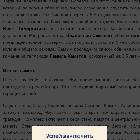
Тогда же арестовали старшего эксперта Камского филиала Ро
который, во версии обвинения, выдал разрешение спустить судн
о его недостатках. Он был приговорен к 5,5 годам заключения.
числились начальник Казанского линейного отдела Волжского
Ирек Тимергазиев
и главный госинспектор Казанского л
управления Ространснадзора
Владислав Семенов
, обвиняемые
предлицензионной проверки. Оба получили сроки 6 и 5 лет, соот
колонии общего режима. Самым последним список обвиняемых
командира теплохода
Рамиль Хаметов
, осужденный на 6,5 лет
Вечная память
После крушения теплохода «Булгария» многие жители Каз
приходили в речной порт. Там соорудили народный мемориал 
горящих свечей.
Спустя год на берегу Волги возле села Сюкеево Камско-Устьинско
затонул теплоход «Булгария», был открыт полноценный м
трагедии. Комплекс включает в себя стену памяти и центральну
мечеть. Стена памяти сделана из монолитного бетона, обли
изображен затонувший теплоход «Булгария» и золотыми буквам
В годовщину трагедии здесь проходят мероприятия в память о тех