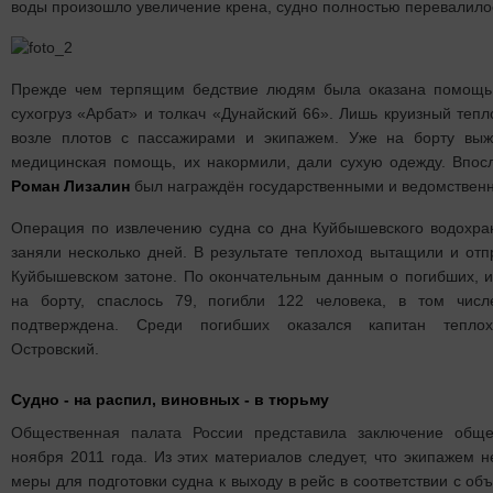
воды произошло увеличение крена, судно полностью перевалилос
Прежде чем терпящим бедствие людям была оказана помощь,
сухогруз «Арбат» и толкач «Дунайский 66». Лишь круизный теп
возле плотов с пассажирами и экипажем. Уже на борту вы
медицинская помощь, их накормили, дали сухую одежду. Впос
Роман Лизалин
был награждён государственными и ведомственн
Операция по извлечению судна со дна Куйбышевского водохра
заняли несколько дней. В результате теплоход вытащили и от
Куйбышевском затоне. По окончательным данным о погибших, и
на борту, спаслось 79, погибли 122 человека, в том числ
подтверждена. Среди погибших оказался капитан тепло
Островский.
Судно - на распил, виновных - в тюрьму
Общественная палата России представила заключение обще
ноября 2011 года. Из этих материалов следует, что экипажем
меры для подготовки судна к выходу в рейс в соответствии с о