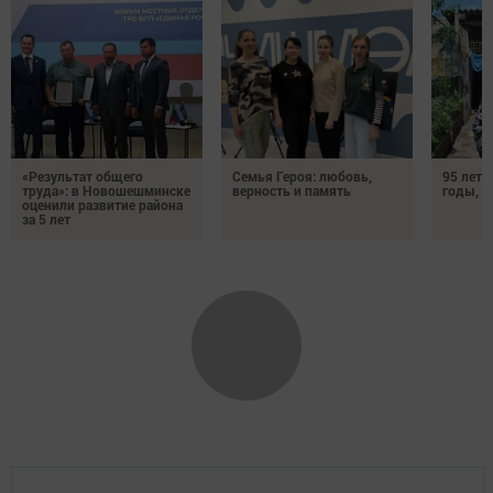
«Результат общего
Семья Героя: любовь,
95 лет 
труда»: в Новошешминске
верность и память
годы, э
оценили развитие района
за 5 лет