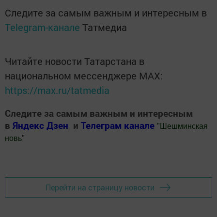
Следите за самым важным и интересным в
Telegram-канале
Татмедиа
Читайте новости Татарстана в
национальном мессенджере MАХ:
https://max.ru/tatmedia
Следите за самым важным и интересным
в
Яндекс Дзен
и
Телеграм канале
"
Шешминская
новь
"
Добавить Шешминскую новь в Яндекс.Новости
Перейти на страницу новости