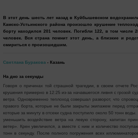
В этот день шесть лет назад в Куйбышевском водохранил
Камско-Устьинского района произошло крушение теплоход
борту находился 201 человек. Погибли 122, в том числе 2
человек. Вся страна помнит этот день, а близкие и род
смириться с произошедшим.
Светлана Буракова
- Казань
На дно за секунды
Говоря о причинах той страшной трагедии, в своем отчете Ро
крушения примерно в 12:25 из-за начавшегося ливня с грозой су
ветра. Одновременно теплоход совершал разворот, что спрово
правого борта, которые не были закрыты экипажем перед отпра
которые за минуту в отсеки судна поступило около 50 тонн воды
уменьшить воздействие ветра на левую сторону, капитан при
ветер». Крен увеличился, а вместе с ним и количество поступа
тонн в секунду. После полного погружения всех иллюминаторо