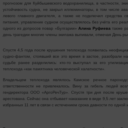
прогнозом для Куйбышевского водохранилища, в частности, эк
устойчивость судна, не закрыл иллюминаторы, в том числе ав
левого главного двигателя, а также не подключил средства с
питания, управление судном осуществлялось без учёта его реаль
одного из допросов повар «Булгарии»
Алина Руфиева
также ра
день трагедии многие члены экипажа выпивали, отмечая День ры
Спустя 4,5 года после крушения теплохода появилась неофици
судно-фантом, стоявший все это время в застое, разобрали н
судьбе ранее разделились: кто-то выступал за его утилизаци
теплохода «как памятника человеческой халатности».
Владельцем теплохода являлось Камское речное пароходст
ответственности не привлекалось. Вину за гибель людей во
гендиректора ООО «АргоРечТур». Спустя три дня после круш
арестована. Сейчас она отбывает наказание в виде 9,5 лет закл
избранных 11 лет в связи с истечением срока давности по одной и