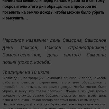
начинался сенокос, и перед началом работы к святому
покровителю этого дня обращались с просьбой не
посылать на землю дождь, чтобы можно было убрать
и высушить...
Народное название: день Самсона, Самсонов
день, Самсон, Самсон Странноприимец,
Самсон-сеногной, день святого Самсона,
пожня (покос, косьба).
Традиции на 10 июля
В этот день, по традиции, начинался сенокос, и перед началом
работы к святому покровителю этого дня обращались с
просьбой не посылать на землю дождь, чтобы можно было
убрать и высушить травы спокойно. Дождь в эти дни грозил
мокрым летом до самого бабьего лета, а вот если в этот день
ясно и солнечно - такая погода простоит целых семь недель.
На луга выходили в эти дни буквально все - взрослые косили,
дети и старики расстилали траву для просушки, ворошили ее,