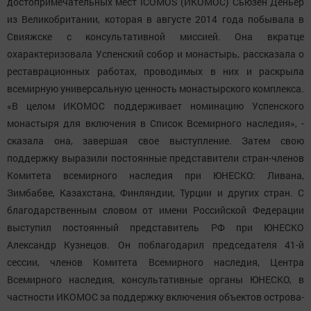
достопримечательных мест ICOMOS (ИКОМОС) Сьюзен Деньер
из Великобритании, которая в августе 2014 года побывала в
Свияжске с консультативной миссией. Она вкратце
охарактеризовала Успенский собор и монастырь, рассказала о
реставрационных работах, проводимых в них и раскрыла
всемирную универсальную ценность монастырского комплекса.
«В целом ИКОМОС поддерживает номинацию Успенского
монастыря для включения в Список Всемирного наследия», -
сказала она, завершая свое выступление. Затем свою
поддержку выразили постоянные представители стран-членов
Комитета всемирного наследия при ЮНЕСКО: Ливана,
Зимбабве, Казахстана, Финляндии, Турции и других стран. С
благодарственным словом от имени Российской Федерации
выступил постоянный представитель РФ при ЮНЕСКО
Александр Кузнецов. Он поблагодарил председателя 41-й
сессии, членов Комитета Всемирного наследия, Центра
Всемирного наследия, консультативные органы ЮНЕСКО, в
частности ИКОМОС за поддержку включения объектов острова-