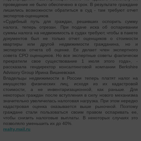
проведение не было обеспечено в срок. В результате граждане
лишились возможности обратиться в суд - там требуют отчет
экспертов-оценщиков.
«Судебный путь для граждан, решивших оспорить сумму
налога, теперь отрезан. При подаче иска об оспаривании
суммы налога на недвижимость в судах требуют, чтобы в пакете
документов был не только отчет оценщиков о стоимости
квартиры или другой недвижимости гражданина, но и
экспертиза отчета об оценке. Ее делает член экспертного
совета СРО оценщиков. Но все экспертные советы фактически
прекратили свое существование 1 июля этого года», -
рассказала гендиректор консалтинговой компании Berkshire
Advisory Group Ирина Вишневская.
Владельцы недвижимости в России теперь платят налог на
имущество физических лиц, исходя из их кадастровой
стоимости, а не инвентаризационной, как раньше. Для
некоторых граждан после вступления в силу нового механизма
значительно увеличилась налоговая нагрузка. При этом нередко
кадастровая оценка оказывается выше рыночной. Поэтому
граждане стали пользоваться своим правом оспаривать ее,
чтобы снизить налоговые выплаты. В некоторых случаях это
позволяло уменьшить их до 40%.
realty.mail.ru