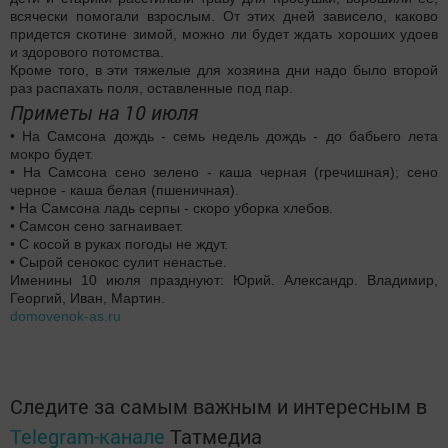
всячески помогали взрослым. От этих дней зависело, каково
придется скотине зимой, можно ли будет ждать хороших удоев
и здорового потомства.
Кроме того, в эти тяжелые для хозяина дни надо было второй
раз распахать поля, оставленные под пар.
Приметы на 10 июля
• На Самсона дождь - семь недель дождь - до бабьего лета
мокро будет.
• На Самсона сено зелено - каша черная (гречишная); сено
черное - каша белая (пшеничная).
• На Самсона ладь серпы - скоро уборка хлебов.
• Самсон сено загнаивает.
• С косой в руках погоды не ждут.
• Сырой сенокос сулит ненастье.
Именины 10 июля празднуют: Юрий. Александр. Владимир,
Георгий, Иван, Мартин.
domovenok-as.ru
Следите за самым важным и интересным в
Telegram-канале
Татмедиа