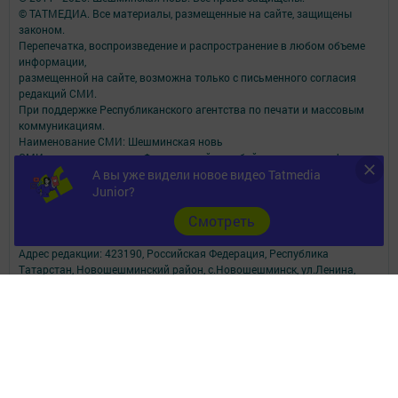
© ТАТМЕДИА. Все материалы, размещенные на сайте, защищены
законом.
Перепечатка, воспроизведение и распространение в любом объеме
информации,
размещенной на сайте, возможна только с письменного согласия
редакций СМИ.
При поддержке Республиканского агентства по печати и массовым
коммуникациям.
Наименование СМИ: Шешминская новь
СМИ зарегистрировано Федеральной службой по надзору в сфере
связи,
А вы уже видели новое видео Tatmedia
информационных технологий и массовых коммуникаций
Junior?
запись о регистрации СМИ ЭЛ № ФС 77 - 90148 от 07.10.2025
Cмотреть
ФИО главного редактора: Мусин Азат Вализанович Email:
sheshminskaja-nov.dir@tatmedia.com
Адрес редакции: 423190, Российская Федерация, Республика
Татарстан, Новошешминский район, с.Новошешминск, ул.Ленина,
д.102.
Телефон редакции: 8(84348)2-21-46 - Руководитель филиала.
8(84348)2-23-46 - Бухгалтерия и отдел рекламы. 8(84348)2-24-32 -
отдел писем
Электронная почта редакции: sheshminskaja-nov@tatmedia.com
Электронная почта филиала для сообщений о фактах коррупции
sheshminskaja-nov.dir@tatmedia.com
sheshminskaja-nov@tatmedia.com