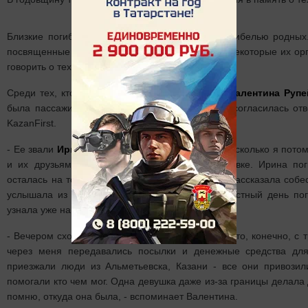
Близкие погибших до сих пор не смирились с гибелью родных.
посвященные трагедии, продолжают работать. Некоторые их орг
говорить о тех страшных днях.
Среди тех, кто пережил горечь утраты была и
Валентина Рупе
была пассажиркой теплохода «Булгария». Она согласилась отв
KazanFirst.
- Ее звали
Ирина Рябчикова
, ей было 29 лет. Насколько я пото
и их друзьями по обычной экскурсионной путевке. Ирина по
осталась на тот момент 1,5 годовалая дочка, - рассказала соб
услышала из новостей. О том, что в тот злосчастный день по
узнала уже на следующее утро на работе.
- Вечером сходила к её родителям. Верилось в это, конечно, с
через меня передавались посылки и денежные средства дл
приезжали люди из Альметьевска, Казани - все они привозил
помогали кто чем мог. Одна девушка даже из-за границы делала
помню, откуда она была, - вспоминает Валентина.