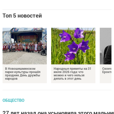
Топ 5 новостей
В Новошешминском
Народные приметы на 31
Сконча
парке культуры прошёл
июля 2026 года: что
Еронть
праздник День дружбы
можно и чего нельзя
народов
делать в этот день
ОБЩЕСТВО
27 лет назад она усыновила этого