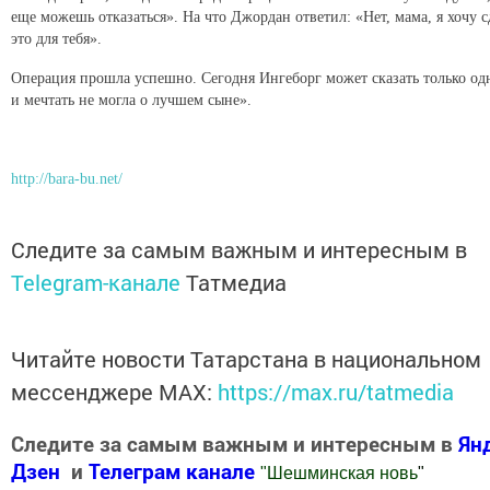
По его словам, это наименьшее, что он может сделать для матери,
чтобы показать, насколько он ценит и любит ее. Ингеборг узнала,что
ее сын решил стать донором, незадолго перед операцией. Она сказала
ему: «Подумай, ты еще можешь отказаться». На что Джордан
ответил: «Нет, мама, я хочу сделать это для тебя».
Операция прошла успешно. Сегодня Ингеборг может сказать только
одно: «Я и мечтать не могла о лучшем сыне».
http://bara-bu.net/
Следите за самым важным и интересным в
Telegram-канале
Татмедиа
Читайте новости Татарстана в
национальном мессенджере MАХ:
https://max.ru/tatmedia