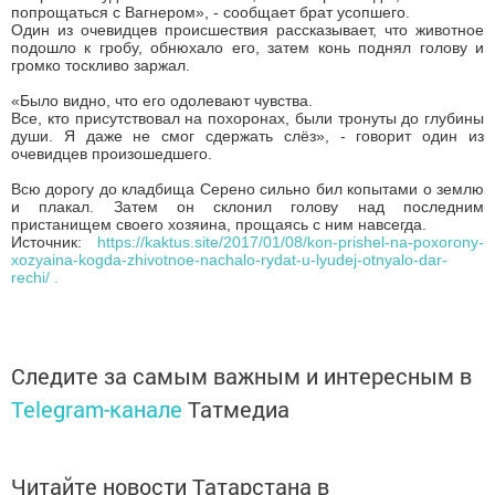
Брат Вагнера Вандо знал, как много значил Серено в жизни
погибшего, потому решил привести коня на похороны. Во время
погребения произошло невероятное: конь начал издавать
странные звуки, будто бы плачет по погибшему.
«Серено будто бы понимал, что происходит, и хотел
попрощаться с Вагнером», - сообщает брат усопшего.
Один из очевидцев происшествия рассказывает, что животное
подошло к гробу, обнюхало его, затем конь поднял голову и
громко тоскливо заржал.
«Было видно, что его одолевают чувства.
Все, кто присутствовал на похоронах, были тронуты до глубины
души. Я даже не смог сдержать слёз», - говорит один из
очевидцев произошедшего.
Всю дорогу до кладбища Серено сильно бил копытами о землю
и плакал. Затем он склонил голову над последним
пристанищем своего хозяина, прощаясь с ним навсегда.
Источник:
https://kaktus.site/2017/01/08/kon-prishel-na-poxorony-
xozyaina-kogda-zhivotnoe-nachalo-rydat-u-lyudej-otnyalo-dar-
rechi/ .
Следите за самым важным и интересным в