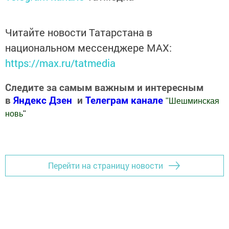
Читайте новости Татарстана в
национальном мессенджере MАХ:
https://max.ru/tatmedia
Следите за самым важным и интересным
в
Яндекс Дзен
и
Телеграм канале
"
Шешминская
новь
"
Добавить Шешминскую новь в Яндекс.Новости
Перейти на страницу новости