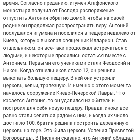
время. Согласно преданию, игумен Агафонского
монастыря получил от Господа распоряжение
отпустить Антония обратно домой, чтобы на своей
родине он продолжал распространять веру. Антоний
послушался игумена и поселился в пещере недалеко от
Киева, которую выкопал священник Илларион. Став
отшельником, он все-таки продолжал встречаться с
людьми, и некоторые просились остаться вместе с
Антонием. Первыми его учениками стали Феодосий и
Никон. Когда отшельников стало 12, он решили
выкопать большую пещеру. В ней они устроили
церковь, кельи, трапезную. И именно с этого момента
началось сооружение Киево-Печерской Лавры. Что
касается Антония, то он удалился из обители и
построил для себя новую пещеру. Правда, иноки все
равно стали селиться рядом с ним, и когда их число
достигло 100, братия решила построить деревянную
церковь на горе. Это была церковь Успения Пресвятой
Богородицы. В Писании сказано, что Антоний обладал