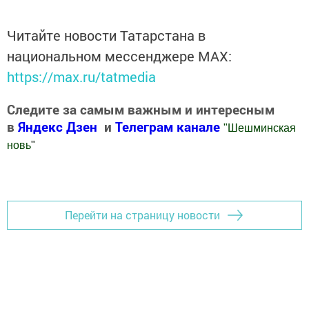
Читайте новости Татарстана в
национальном мессенджере MАХ:
https://max.ru/tatmedia
Следите за самым важным и интересным
в
Яндекс Дзен
и
Телеграм канале
"
Шешминская
новь
"
Добавить Шешминскую новь в Яндекс.Новости
Перейти на страницу новости