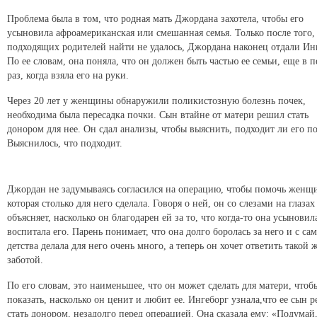
приют, когда был совсем маленьким. Почти 4 года женщина
делала все, чтобы ей разрешили его усыновить.
Проблема была в том, что родная мать Джордана захотела, чтобы его
усыновила афроамериканская или смешанная семья. Только после
того, как подходящих родителей найти не удалось, Джордана наконец
отдали Ингеборг. По ее словам, она поняла, что он должен быть
частью ее семьи, еще в первый раз, когда взяла его на руки.
Через 20 лет у женщины обнаружили поликистозную болезнь почек,
необходима была пересадка почки. Сын втайне от матери решил стать
донором для нее. Он сдал анализы, чтобы выяснить, подходит ли его
почка. Выяснилось, что подходит.
Джордан не задумываясь согласился на операцию, чтобы помочь
женщине, которая столько для него сделала. Говоря о ней, он со
слезами на глазах объясняет, насколько он благодарен ей за то, что
когда-то она усыновила и воспитала его. Парень понимает, что она
долго боролась за него и с самого детства делала для него очень
много, а теперь он хочет ответить такой же заботой.