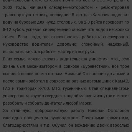
2002 года, начинал слесарем-мотористом - ремонтировал
транспортную технику, последние 5 лет на «Камазе» подвозит
воду на буровые для нужд столовых. За 2-3 рейса перевозит по
8-12 кубов, успевая своевременно обеспечить водой несколько
точек. Если надо, не отказывается работать сверхурочно.
Руководство водителем довольно: спокойный, надежный,
исполнительный, в работе - мастер на все руки.
В их семье можно сказать водительская династия: отец всю
жизнь был механизатором в совхозе «Буревестник», все трое
сыновей пошли по его стопам. Николай Степанович до армии и
после армии работал в совхозе на разных автомашинах КамАЗ,
ГАЗ и тракторах К-700, МТЗ, гусеничных. Став специалистом-
универсалом, изучил «сердце» каждой машины изнутри и может
разобрать и собрать двигатель любой марки.
За отличную, добросовестную работу Николай Остолопов
ежегодно поощряется руководством: Почетными грамотами,
благодарностями и т.д. Обучил он вождению двоих взрослых