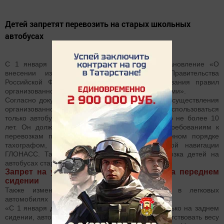
Детей запретят перевозить на старых школьных
автобусах
С 1 января 2017 года вступает в силу Постановление «О
внесении изменений в некоторые акты Правительства
Российской Федерации в части совершенствования правил
организованной перевозки группы детей автобусами».
Согласно документу, с 1 января 2017 года для осуществления
организованной перевозки группы детей может использоваться
только автобус, с года выпуска которого прошло не более 10
лет. Он должен соответствовать техническим требованиям к
перевозкам пассажиров, оснащен в установленном порядке
тахографом, а также аппаратурой спутниковой навигации
ГЛОНАСС. Таким образом, в 2017 году перевозка детей на
автобусах старше 10 лет будет запрещена.
Запрет на установку детского кресла на переднем
сидении
Также изменятся правила перевозки детей в легковых
автомобилях
«С 1 января дети до семи лет смогут ездить только на заднем
сидении, автокресло должно будет строго соответствовать весу