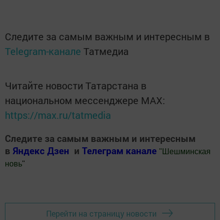
Следите за самым важным и интересным в
Telegram-канале
Татмедиа
Читайте новости Татарстана в
национальном мессенджере MАХ:
https://max.ru/tatmedia
Следите за самым важным и интересным
в
Яндекс Дзен
и
Телеграм канале
"
Шешминская
новь
"
Добавить Шешминскую новь в Яндекс.Новости
Перейти на страницу новости