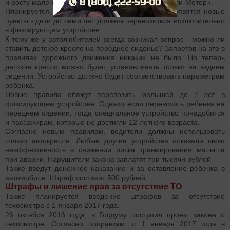
и росту маленького пассажира», - сообщает «Дейли-Мотор».
Планируется, что с 1 января 2017 года в ПДД появятся новые
пункты - дети до семи лет должны перевозиться исключительно
в фиксирующем устройстве.
К тому же у автолюбителей всегда возникал вопрос - можно ли
ставить детское кресло на переднее сиденье? Запретов на это в
правилах дорожного движения никаких не было. Но теперь
детское кресло можно будет устанавливать только на заднем
сидении. Устройство должно будет соответствовать параметрам
ребенка.
Новые правила обяжут перевозить малышей до 7 лет в
фиксирующем устройстве. Однако если перевозить ребенка на
переднем сидении, тогда специальное устройство понадобится
и пассажирам, которые не достигли 12-летнего возраста.
Согласно новым правилам, водители должны использовать
только автокресла. Любые другие устройства показали свою
неэффективность в снижении риска травмирования малыша
при аварии. Нарушители закона заплатят три тысячи рублей.
Также введут денежное наказание и за оставление ребенка в
автомобиле. Штраф составит 500 рублей.
Штрафы и лишение прав за отсутствие ТО
Также планируется введение штрафов за отсутствие
техосмотра с 1 января 2017 года.
26 октября 2016 года, в Госдуму поступил проект закона о
техосмотре. Согласно поправкам, с 1 января 2017 года в