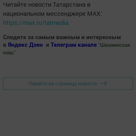
Читайте новости Татарстана в
национальном мессенджере MАХ:
https://max.ru/tatmedia
Следите за самым важным и интересным
в
Яндекс Дзен
и
Телеграм канале
"
Шешминская
новь
"
Добавить Шешминскую новь в Яндекс.Новости
Перейти на страницу новости