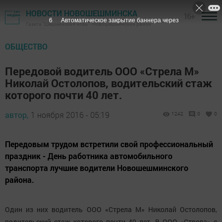
НОВОСТИ НОВОШЕШМИНСКА
16+
5
Автоматическое закрытие баннера через
Газета "Шешминская новь" - Новошешминский район
ОБЩЕСТВО
Передовой водитель ООО «Стрела М»
Николай Остолопов, водительский стаж
которого почти 40 лет.
автор,
1 ноября 2016 - 05:19
1242
0
0
Передовым трудом встретили свой профессиональный
праздник - День работника автомобильного
транспорта лучшие водители Новошешминского
района.
Один из них водитель ООО «Стрела М» Николай Остолопов,
водительский стаж которого почти 40 лет. В ООО «Стрела» с