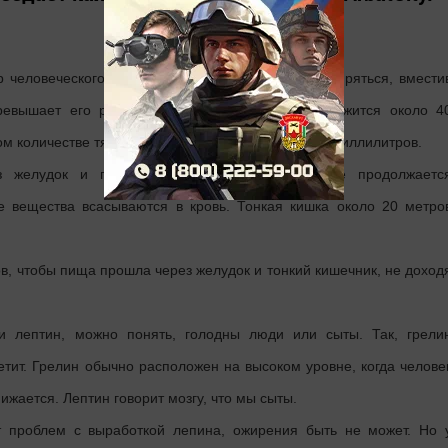
р человеческого кулака. При этом он может расширяться, вмести
ревышает его размеры. В пустом желудке содержится около 4
шом количестве тяжелой пищи ему нужно 800-1000 миллилитров.
 желудок и попадает в тонкий кишечник, где продолжаетс
е вещества всасываются в кровь. Тонкая кишка около 20 метро
сов, чтобы пища прошла через желудок и тонкий кишечник, не доход
и лептин, можно понять, голодны люди или сыты. Так, грели
етит. Грелин обычно расположен на высоком уровне, когда челове
ижается. Лептин говорит мозгу, что мы сыты.
т проблем с выработкой лепина, ожирения быть не может. Но 