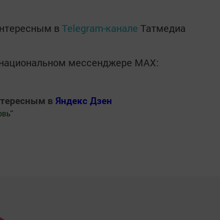
интересным в
Telegram-канале
Татмедиа
в национальном мессенджере MАХ:
нтересным в
Яндекс Дзен
овь
"
.Новости