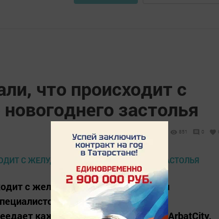
ли, что происходит с
 новогоднего застолья
851
0
одит с желудком человека, когда он
пециалистов, за новогодними и
едает каждый 3-й человек, пишет ArbatCity.