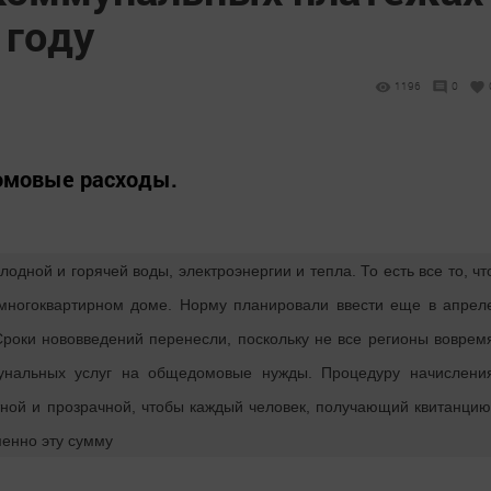
 году
1196
0
домовые расходы.
ной и горячей воды, электроэнергии и тепла. То есть все то, чт
многоквартирном доме. Норму планировали ввести еще в апрел
Сроки нововведений перенесли, поскольку не все регионы воврем
унальных услуг на общедомовые нужды. Процедуру начислени
тной и прозрачной, чтобы каждый человек, получающий квитанцию
менно эту сумму