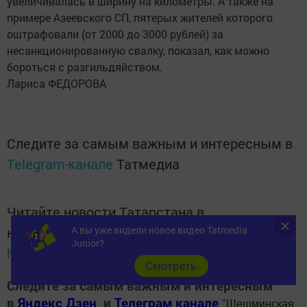
увеличивалась в ширину на километры. А также на
примере Азеевского СП, пятерых жителей которого
оштрафовали (от 2000 до 3000 рублей) за
несанкционированную свалку, показал, как можно
бороться с разгильдяйством.
Лариса ФЕДОРОВА
Следите за самым важным и интересным в
Telegram-канале
Татмедиа
Читайте новости Татарстана в
национальном мессенджере MАХ:
А вы уже видели новое видео Tatmedia
Junior?
https://max.ru/tatmedia
Cмотреть
Следите за самым важным и интересным
в
Яндекс Дзен
и
Телеграм канале
"
Шешминская