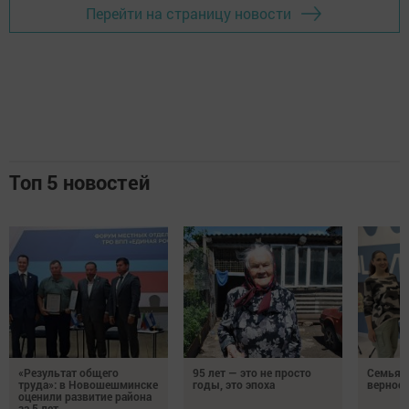
Перейти на страницу новости
Топ 5 новостей
«Результат общего
95 лет — это не просто
Семья Г
труда»: в Новошешминске
годы, это эпоха
верност
оценили развитие района
за 5 лет