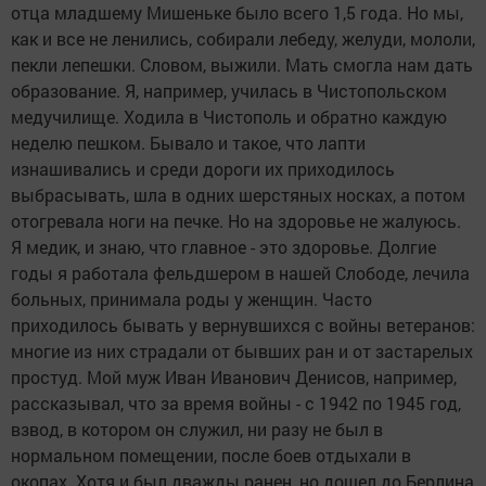
отца младшему Мишеньке было всего 1,5 года. Но мы,
как и все не ленились, собирали лебеду, желуди, мололи,
пекли лепешки. Словом, выжили. Мать смогла нам дать
образование. Я, например, училась в Чистопольском
медучилище. Ходила в Чистополь и обратно каждую
неделю пешком. Бывало и такое, что лапти
изнашивались и среди дороги их приходилось
выбрасывать, шла в одних шерстяных носках, а потом
отогревала ноги на печке. Но на здоровье не жалуюсь.
Я медик, и знаю, что главное - это здоровье. Долгие
годы я работала фельдшером в нашей Слободе, лечила
больных, принимала роды у женщин. Часто
приходилось бывать у вернувшихся с войны ветеранов:
многие из них страдали от бывших ран и от застарелых
простуд. Мой муж Иван Иванович Денисов, например,
рассказывал, что за время войны - с 1942 по 1945 год,
взвод, в котором он служил, ни разу не был в
нормальном помещении, после боев отдыхали в
окопах. Хотя и был дважды ранен, но дошел до Берлина