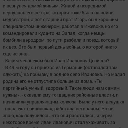
и вернулся домой живым. Живой и невредимой
вернулась его сестра, которая тоже была на войне
медсестрой, а вот старший брат Игорь был хорошим
специалистом-инженером, работал в Ижевске, но его
командировали куда-то на Запад, когда немцы
бомбили аэродром, по пути разбили и поезд, который
их вез. Это был первый день войны, о которой никто
еще не знал.
- Каким человеком был Иван Иванович Денисов?
- В 49-м году он приехал из Германии (оставался там
служить) на побывку в родное село Ивановка. Но малая
родина его не отпустила больше из дома. «Ты
партийный, умный, здоровый. Такие люди нам самим
нужны», - сказали ему тогдашние районные власти, и
назначили управляющим колхоза. Была у него девушка
- наша екатерининская, работала ветврачом. Но не
знаю, как получилось, что они расстались, и через
некоторое время Иван Иванович стал ухаживать за