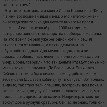
живется в нем?
- Этот дом тоже заслуга моего Ивана Ивановича. Живу
я в нем воспоминаниями о нем, о его нелегкой жизни:
он всегда жил только для кого-то ничего не прося
взамен. И единственный раз в 2008-м году, им,
ветеранам войны от государства пообещали машины.
На это время он был уже без одной ноги, и решил
отказаться от машины, а взять деньгами, на
обустройство дома. Два месяца ждал, так и не
дождался обещанных денег, - в июле того же года он
умер. Вроде, говорили, что эти деньги отдадут семье, но
мы их так и не получили. Да Бог с ними. Его жалко.
Сейчас вот жили бы с ним со всеми удобствами, тут
тебе и баня (душевая кабина), тут и санузел. Вот только,
видимо, так строители спешили, построить дом пока, я
жива, а может, по другой причине - заказов много, что
доделывать приходится самим. Например, отмостки
вокруг дома рухнули сразу же. Сейчас не знаю, толи они