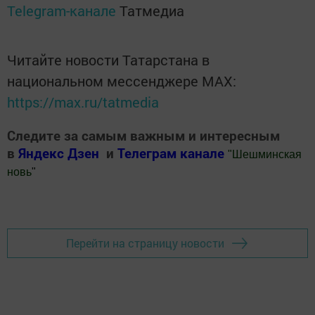
Telegram-канале
Татмедиа
Читайте новости Татарстана в
национальном мессенджере MАХ:
https://max.ru/tatmedia
Следите за самым важным и интересным
в
Яндекс Дзен
и
Телеграм канале
"
Шешминская
новь
"
Добавить Шешминскую новь в Яндекс.Новости
Перейти на страницу новости