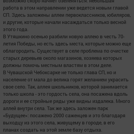
возможно скоро начнет озеленяться: небольшая
работа в этом направлении уже ведется новым главой
СП. Здесь заложены аллеи первоклассников, юбиляров,
и другие, которые начали насаждаться только весной
этого года.
В Утяшкино осенью разбили новую аллею в честь 70-
летия Победы, но есть здесь места, которые можно еще
облагородить. Существует в селе проблема по очистке
старых деревьев около магазинов, хозяева которых
должны помочь местным властям в этом деле.
В Чувашской Чебоксарке не только глава СП, но и
население от мала до велика горят желанием украсить
свое село. Так, аллея школьников, которой занимается
только школа - это гордость села, она посажена вдоль
дороги и ее стройные ряды уже видны издалека. Много
аллей внутри села. Так же здесь заложен парк
«Будущее»: посажено 2000 саженцев и это благодаря
выходцу из этого села, живущему в городе, в его
планах создать на этой земле базу отдыха.