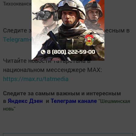
Тихоокеанского флота
Следите за самым важным и интересным в
Telegram-канале
Татмедиа
Читайте новости Татарстана в
национальном мессенджере MАХ:
https://max.ru/tatmedia
Следите за самым важным и интересным
в
Яндекс Дзен
и
Телеграм канале
"
Шешминская
новь
"
Добавить Шешминскую новь в Яндекс.Новости