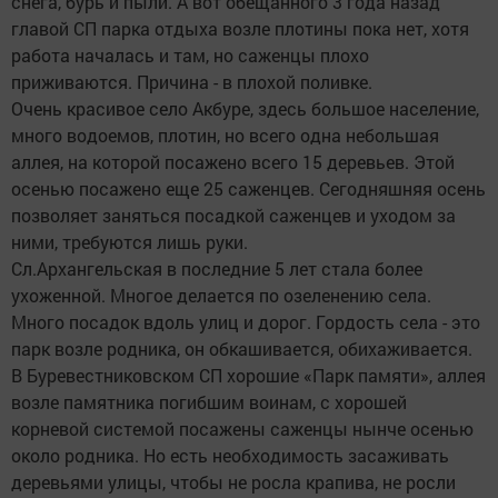
снега, бурь и пыли. А вот обещанного 3 года назад
главой СП парка отдыха возле плотины пока нет, хотя
работа началась и там, но саженцы плохо
приживаются. Причина - в плохой поливке.
Очень красивое село Акбуре, здесь большое население,
много водоемов, плотин, но всего одна небольшая
аллея, на которой посажено всего 15 деревьев. Этой
осенью посажено еще 25 саженцев. Сегодняшняя осень
позволяет заняться посадкой саженцев и уходом за
ними, требуются лишь руки.
Сл.Архангельская в последние 5 лет стала более
ухоженной. Многое делается по озеленению села.
Много посадок вдоль улиц и дорог. Гордость села - это
парк возле родника, он обкашивается, обихаживается.
В Буревестниковском СП хорошие «Парк памяти», аллея
возле памятника погибшим воинам, с хорошей
корневой системой посажены саженцы нынче осенью
около родника. Но есть необходимость засаживать
деревьями улицы, чтобы не росла крапива, не росли