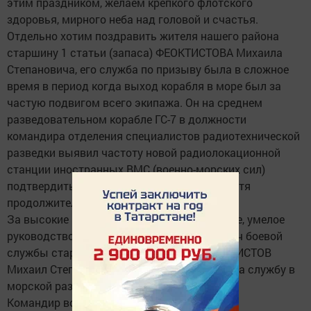
этим праздником, желаем крепкого флотского
здоровья, мирного неба над головой и счастья.
Отдельно хотим поздравить жителя нашего района
старшину 1 статьи (запаса) ФЕОКТИСТОВА Михаила
Степановича, его служба по призыву была в сложное
время в период когда выход корабля в море был за
частую подвигом всего экипажа. Он на среднем
разведовательном корабле ГС-7 в должности
командира отделения специалистов радиотехнической
разведки выявил частоту новой радиолокационной
станции иностранных ВМС (военно-морских сил)
подтвердить данный факт получилось спустя
продолжительное время.
За высокие показатели в боевой подготовке, умелое
руководство отделением при решении задач боевой
службы старшина 1 статьи (запаса) ФЕОКТИСТОВ
Михаил Степанович награжден медалью «За службу в
морской разведки Тихоокеанского флота»
Командир войсковой части 53170