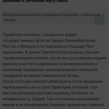
сражения в греческом порту Пилос.
Торжества начались с выноса из мэрии
государственных флагов Греции, Великобритании,
России и Франции и их подъема на площади Трех
адмиралов. В храме Пресвятой Богородицы прошел
торжественный молебен, после чего российские моряки
приняли участие в церемонии возложения венков к
памятнику адмиралам, командовавшим союзными
эскадрами во время Наваринской битвы.
После этого российская делегация и гости праздника
переправились на остров Сфактирия, который стал
местом упокоения русских моряков, погибших за
независимость Греции. Там состоялось возложение
венков к их захоронению, бережно хранимому греками