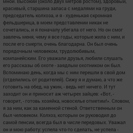
мной. Высокий (около двух метров ростом), здоровый,
красивый, старшина запаса с медалями на груди,
председатель колхоза, и я - худенькая скромная
фельдшерица, в моем представлении никак не
сочетались, и я поначалу убегала от него. Но он смог
завлечь меня, чему я все годы, которые жила с ним, и
после его смерти, очень благодарна. Он был очень
порядочным человеком, трудолюбивым,
компанейским. Его уважали друзья, любили слушать
его рассказы об охоте - заядлым охотником он был.
Вспоминаю день, когда мы с ним перешли в свой дом
(отделились от родителей). Сижу я и думаю, а что же
готовить на обед, на ужин, - ведь нет ничего. И тут
заходит он и приносит аж четырех зайцев: «Вот, -
говорит, - готовь хозяйка, новоселье отметим!». Словом,
я за ним, как за каменной стеной. Ответственным он
был человеком. Колхоз, которым он руководил до
самой пенсии, всегда был в числе передовых. Уважал
он и мою работу: успела что-то сделать, не успела -