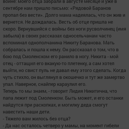
войне: моего отца забрали в августе месяце и уже в
сентябре нам пришло письмо: «Рядовой Баранов
пропал без вести». Долго мама надеялась, что он жив и
вернется. Не дождалась. Весть об отце пришла не
скоро. Вернувшийся с войны без ноги русволчинец (имя
забыла) в своих рассказах односельчанам часто
вспоминал однополчанина Никиту Баранова. Мать
собралась и пошла к нему. Он рассказал о том, что в
бою под Смоленском его ранило в ногу. Никита - мой
отец - оттащил его вкакую-то плетенку, а сам хотел
выйти, но свист пуль не давал ему этого сделать. Когда
чуть стихло, он выглянул в окошечко и тут же замертво
упал. Наверное, снайпер караулил его.
Теперь то мы знаем, - говорит Лидия Никитична, что
папа лежит под Смоленком. Быть может, и его останки
найдутся при раскопках, и могилку деда смогут
навестить наши дети.
- Тяжело вам жилось без отца?
- Да нас осталось четверо у мамы, на момент гибели