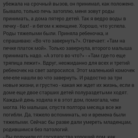
убежала на срочный вызов, он принимал, как положено.
Бывало, только печь затоплю, меня зовут роды
принимать, а дома пятеро детей. Так я ведро воды в
печку - бах! - и бегом к женщине. Хорошо, что успела.
Роды тяжелыми были. Приняла ребеночка, и
спрашиваю: «Во что завернуть?». Отвечает: «Там на
печке платок мой». Только завернула, второго малыша
принимать надо. «А этого во что?» - «Там где-то еще
тряпица лежит». Вдруг, неожиданно для всех и третий
ребеночек на свет запросился. Этот маленький комочек
еле-еле нашли во что завернуть. И радостно за три
новые жизни, и грустно - какая же ждет их жизнь, если в
доме еще двое старших детей полураздетыми ходят.
Каждый день ходила я в этот дом, помогала, чем
могла. Но малыши, спустя полтора месяца все же
погибли. Да, тяжело вспоминать, но и времена были
тяжелыми. Сейчас бы разве дали умереть младенцам,
родившимся без патологий.
- Вы получили от государства хороший дом, как