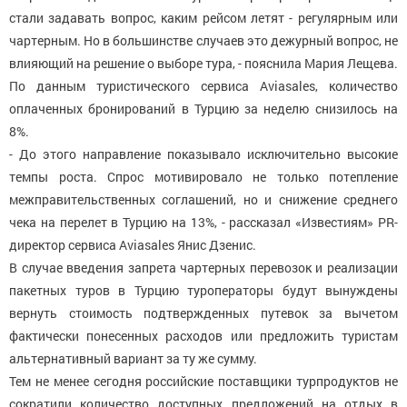
стали задавать вопрос, каким рейсом летят - регулярным или
чартерным. Но в большинстве случаев это дежурный вопрос, не
влияющий на решение о выборе тура, - пояснила Мария Лещева.
По данным туристического сервиса Aviasales, количество
оплаченных бронирований в Турцию за неделю снизилось на
8%.
- До этого направление показывало исключительно высокие
темпы роста. Спрос мотивировало не только потепление
межправительственных соглашений, но и снижение среднего
чека на перелет в Турцию на 13%, - рассказал «Известиям» PR-
директор сервиса Aviasales Янис Дзенис.
В случае введения запрета чартерных перевозок и реализации
пакетных туров в Турцию туроператоры будут вынуждены
вернуть стоимость подтвержденных путевок за вычетом
фактически понесенных расходов или предложить туристам
альтернативный вариант за ту же сумму.
Тем не менее сегодня российские поставщики турпродуктов не
сократили количество доступных предложений на отдых в