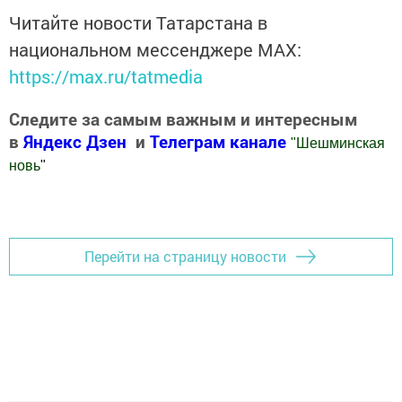
Читайте новости Татарстана в
национальном мессенджере MАХ:
https://max.ru/tatmedia
Следите за самым важным и интересным
в
Яндекс Дзен
и
Телеграм канале
"
Шешминская
новь
"
Добавить Шешминскую новь в Яндекс.Новости
Перейти на страницу новости