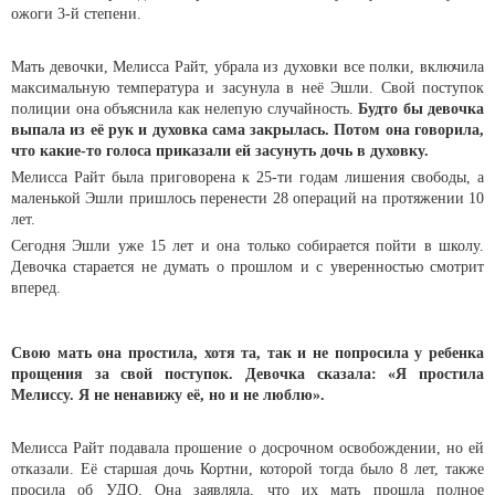
ожоги 3-й степени.
Мать девочки, Мелисса Райт, убрала из духовки все полки, включила
максимальную температура и засунула в неё Эшли. Свой поступок
полиции она объяснила как нелепую случайность.
Будто бы девочка
выпала из её рук и духовка сама закрылась. Потом она говорила,
что какие-то голоса приказали ей засунуть дочь в духовку.
Мелисса Райт была приговорена к 25-ти годам лишения свободы, а
маленькой Эшли пришлось перенести 28 операций на протяжении 10
лет.
Сегодня Эшли уже 15 лет и она только собирается пойти в школу.
Девочка старается не думать о прошлом и с уверенностью смотрит
вперед.
Свою мать она простила, хотя та, так и не попросила у ребенка
прощения за свой поступок. Девочка сказала: «Я простила
Мелиссу. Я не ненавижу её, но и не люблю».
Мелисса Райт подавала прошение о досрочном освобождении, но ей
отказали. Её старшая дочь Кортни, которой тогда было 8 лет, также
просила об УДО. Она заявляла, что их мать прошла полное