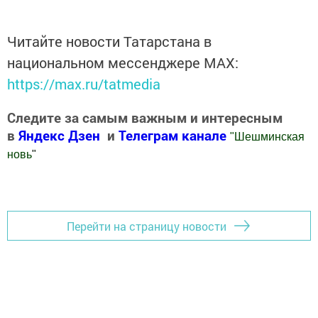
Читайте новости Татарстана в
национальном мессенджере MАХ:
https://max.ru/tatmedia
Следите за самым важным и интересным
в
Яндекс Дзен
и
Телеграм канале
"
Шешминская
новь
"
Добавить Шешминскую новь в Яндекс.Новости
Перейти на страницу новости