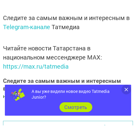
Следите за самым важным и интересным в
Telegram-канале
Татмедиа
Читайте новости Татарстана в
национальном мессенджере MАХ:
https://max.ru/tatmedia
Следите за самым важным и интересным
в
Яндекс Дзен
и
Телеграм канале
"
Шешминская
А вы уже видели новое видео Tatmedia
новь
"
Junior?
Cмотреть
Добавить Шешминскую новь в Яндекс.Новости
Перейти на страницу новости