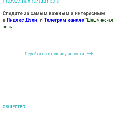
https://max.ru/tatmedia
Следите за самым важным и интересным
в
Яндекс Дзен
и
Телеграм канале
"
Шешминская
новь
"
Добавить Шешминскую новь в Яндекс.Новости
Перейти на страницу новости
ОБЩЕСТВО