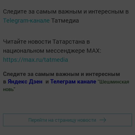
Следите за самым важным и интересным в
Telegram-канале
Татмедиа
Читайте новости Татарстана в
национальном мессенджере MАХ:
https://max.ru/tatmedia
Следите за самым важным и интересным
в
Яндекс Дзен
и
Телеграм канале
"
Шешминская
новь
"
Добавить Шешминскую новь в Яндекс.Новости
Перейти на страницу новости