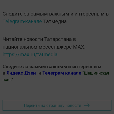
Следите за самым важным и интересным в
Telegram-канале
Татмедиа
Читайте новости Татарстана в
национальном мессенджере MАХ:
https://max.ru/tatmedia
Следите за самым важным и интересным
в
Яндекс Дзен
и
Телеграм канале
"
Шешминская
новь
"
Добавить Шешминскую новь в Яндекс.Новости
Перейти на страницу новости