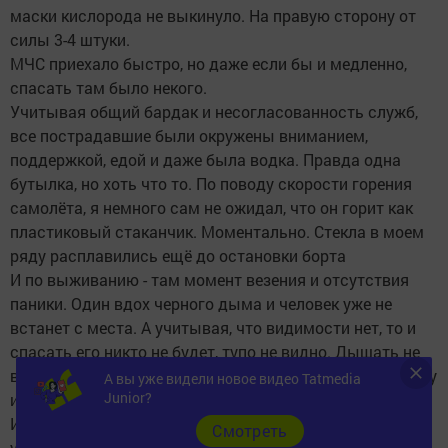
маски кислорода не выкинуло. На правую сторону от
силы 3-4 штуки.
МЧС приехало быстро, но даже если бы и медленно,
спасать там было некого.
Учитывая общий бардак и несогласованность служб,
все пострадавшие были окружены вниманием,
поддержкой, едой и даже была водка. Правда одна
бутылка, но хоть что то. По поводу скорости горения
самолёта, я немного сам не ожидал, что он горит как
пластиковый стаканчик. Моментально. Стекла в моем
ряду расплавились ещё до остановки борта
И по выживанию - там момент везения и отсутствия
паники. Один вдох черного дыма и человек уже не
встанет с места. А учитывая, что видимости нет, то и
спасать его никто не будет, тупо не видно. Дышать не
возможно. Полнолицевых масок в самолёте не было, ну
А вы уже видели новое видео Tatmedia
Junior?
или их не могли найти.
Интересно, что шасси почти полностью погасили
Cмотреть
удары. Трясло, но не критично. Действительно до