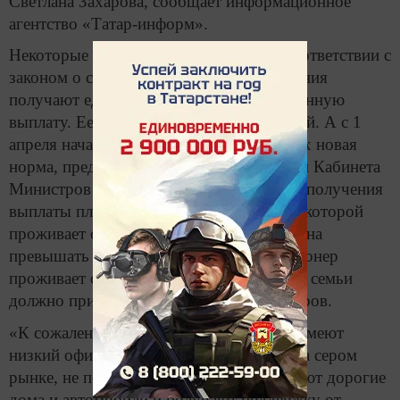
Светлана Захарова, сообщает информационное
агентство «Татар-информ».
Некоторые пенсионеры республики в соответствии с
законом о социальной поддержке населения
получают единовременную компенсационную
выплату. Ее размер составляет 486 рублей. А с 1
апреля начала действовать касающаяся их новая
норма, предусмотренная постановлением Кабинета
Министров РТ. Согласно документу для получения
выплаты площадь квартиры или дома, в которой
проживает одинокий пенсионер, не должна
превышать 80 кв. метров. Если же пенсионер
проживает с семьей, то на каждого члена семьи
должно приходиться не более 23 кв. метров.
«К сожалению, есть граждане, которые имеют
низкий официальный доход и, работая на сером
рынке, не показывают его, при этом имеют дорогие
дома и автомобили и получают поддержку от