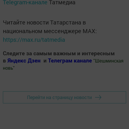
Telegram-канале
Татмедиа
Читайте новости Татарстана в
национальном мессенджере MАХ:
https://max.ru/tatmedia
Следите за самым важным и интересным
в
Яндекс Дзен
и
Телеграм канале
"
Шешминская
новь
"
Добавить Шешминскую новь в Яндекс.Новости
Перейти на страницу новости