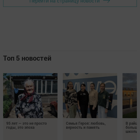
Перейти на страницу новости
Топ 5 новостей
95 лет — это не просто
Семья Героя: любовь,
В райце
годы, это эпоха
верность и память
большо
школы