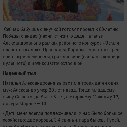
Сейчас бабушка с внучкой готовят проект к 80-летию
Победы с видео (песни, стихи) о деде Натальи
Александровны в рамках районного конкурса «Земля –
планета загадок». Прапрадед Карины - участник трех
войн: первой мировой, гражданской (воевал в коннице
Буденного) и Великой Отечественной.
Надежный тыл
Наталья Александровна вырастила троих детей одна,
муж Александр умер 20 лет назад. Тогда младшему
сыну Саше тогда было 5 лет, а старшему Максиму 12,
дочери Марине – 13.
- Дети меня всегда поддерживали. У нас было большое
хозяйство: две коровы, 3-4 свиньи, пара быков. Гусей,
уток, бройлеров держали много. Дети и кормили, и