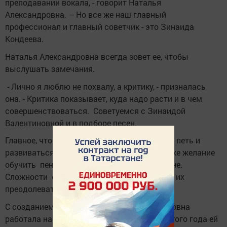
преподавании вокала, - говорит Наталья
Александровна. – Но все же наш главный
профессионал и главный советчик - это Зинаида
Кондеева.
Наталья Александровна всегда зовет ее, чтобы
выслушать замечания.
- Лично я люблю не похвалу, а критику, - призналась
она. - Критика показывает, куда надо расти и в чем
совершенствоваться. Советуемся с Зинаидой
Валентиновной и в подборе песен.
Главное, что у детей есть огромное желание петь и
развиваться вокально, а у педагога такое же желание
обучить пению и умению двигаться на сцене.
Сложности есть, конечно, но вместе учатся их
преодолевать.
С созданием ансамбля Наталья Александровна
работала на общественных началах, но с этого года ей