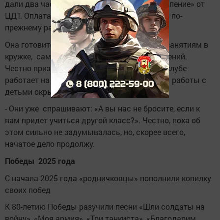
дали два часа в неделю кружка «Народное пение» от
ЦДТ. Оплата совсем небольшая, так что она по-
прежнему работает по велению души.
Она готовится и к урокам, и к ежедневным занятиям в
кружке, сама делает реквизит для выступлений.
Честно призналась, что устает, ведь еще в клубе
работает на четверть ставки, но результаты работы с
детьми окрыляют.
- Они уже спрашивают: «А вы нас не бросите, если к
вам придет учиться другой класс?». Честно, пока об
этом сильно не задумывалась, но, скорее всего,
начатое дело продолжу.
Победы 2025 года
С начала 2025 года «родничковцы» пополнили копилку
своих побед
К 80-летию Победы разучили песни «Шли солдаты на
войну», «Моя армия», «Три танкиста», «Благодарим,