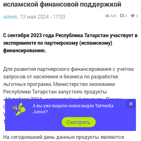
исламской финансовой поддержкой
admin,
13 мая 2024 - 17:03
525
0
0
С сентября 2023 года Республика Татарстан участвует в
эксперименте по партнерскому (исламскому)
финансированию.
Для развития партнерского финансирования с учетом
запросов от населения и бизнеса по разработке
льготных программ, Министерство экономики
Республики Татарстан запустило продукты
«Мурабаха-2024» и гарантийный продукт «Даман».
А вы уже видели новое видео Tatmedia
Организованы первые сделки, одобренные Советом
Junior?
Улемов Духовного управления мусульман Республики
Татарстан.
Cмотреть
На сегодняшний день данные продукты являются