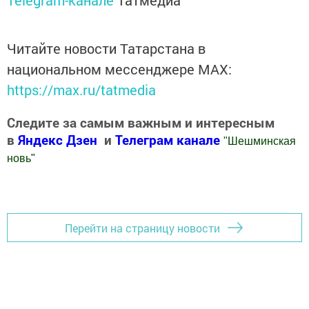
Читайте новости Татарстана в
национальном мессенджере MАХ:
https://max.ru/tatmedia
Следите за самым важным и интересным
в
Яндекс Дзен
и
Телеграм канале
"
Шешминская
новь
"
Добавить Шешминскую новь в Яндекс.Новости
Перейти на страницу новости