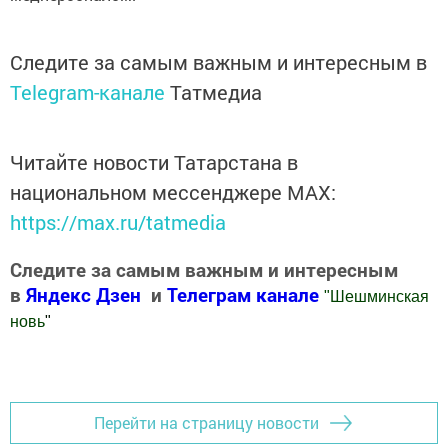
Следите за самым важным и интересным в
Telegram-канале
Татмедиа
Читайте новости Татарстана в
национальном мессенджере MАХ:
https://max.ru/tatmedia
Следите за самым важным и интересным
в
Яндекс Дзен
и
Телеграм канале
"
Шешминская
новь
"
Добавить Шешминскую новь в Яндекс.Новости
Перейти на страницу новости