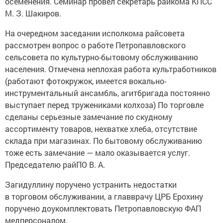
осеменения. Семинар провел секретарь райкома КПСС
М. З. Шакиров.
На очередном заседании исполкома райсовета
рассмотрен вопрос о работе Петропавловского
сельсовета по культурно-бытовому обслуживанию
населения. Отмечена неплохая работа культработников
(работают фотокружок, имеется вокально-
инструментальный ансамбль, агитбригада постоянно
выступает перед тружениками колхоза) По торговле
сделаны серьезные замечание по скудному
ассортименту товаров, нехватке хлеба, отсутствие
склада при магазинах. По бытовому обслуживанию
тоже есть замечание — мало оказывается услуг.
Председателю райПО В. А.
Загидуллину поручено устранить недостатки
в торговом обслуживании, а главврачу ЦРБ Ерохину
поручено доукомплектовать Петропавловскую ФАП
медперсоналом.