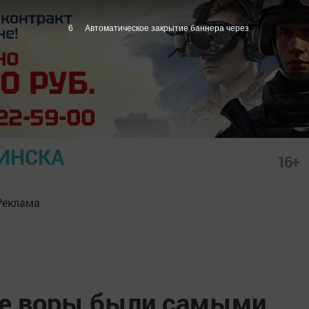
5
Автоматическое закрытие баннера через
ИНСКА
16+
Реклама
ие воры были самыми