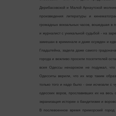
Дерибасовской и Малой Арнаутской молние
произведения литературы и кинематогр
громадных вокзальных часов, вошедшая в п
и журналист с уникальной судьбой - на зар
замешан в криминале и даже осужден и едва
Гладштейна, задела даже самого градонача
города и вежливо просили посетителей оста
всея Одессы ненароком не подумал, что
Одесситы верили, что их мэр таким обра
только того и надо было - они исчезали с 
одесских воров, прославивших их на весь
экранизация истории о бандитизме и воров
В послевоенное время приморский город 