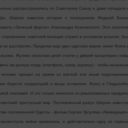
носно распространялись по Советскому Союзу и даже попадали 
афа. Широко известна история с похищением Федькой Быко
овесть «Зеленый фургон» Александра Козачинского. Этот писател
е становления советской милиции служил в уголовном розыске, бы
 не расстрелян. Проделка еще двух одесских воров, неких Фукса 
льника. Жулики несколько дней стояли у дверей канцелярии глав
вить им ручную кладь (портфель, сумку, корзину) - чтобы начальни
 человек пришел на прием со взяткой или иным подношением
зом борется скоррупцией и вещи оставляли. Фуксу и Гладштейн
чужой поклажей. И это только немногие из реализованных придумо
 советский преступный мир. Послевоенный разгул Широко известн
стве послевоенной Одессы - фильм Сергея Урсуляка «Ликвидация»
захлестнула война криминала, и действительно одну из главны