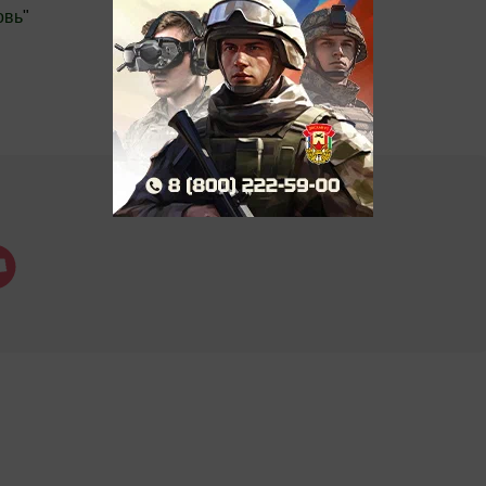
овь
"
.Новости