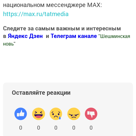
национальном мессенджере MАХ:
https://max.ru/tatmedia
Следите за самым важным и интересным
в
Яндекс Дзен
и
Телеграм канале
"
Шешминская
новь
"
Добавить Шешминскую новь в Яндекс.Новости
Оставляйте реакции
0
0
0
0
0