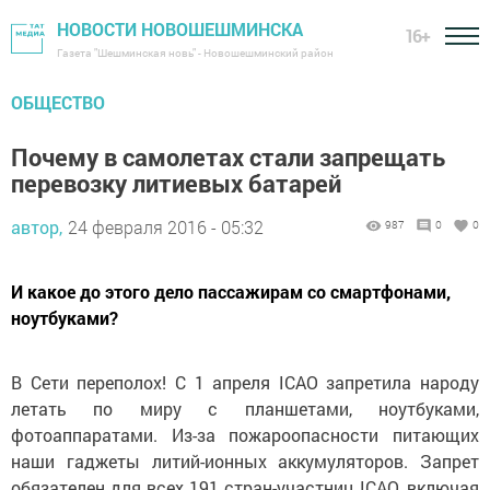
НОВОСТИ НОВОШЕШМИНСКА
16+
Газета "Шешминская новь" - Новошешминский район
ОБЩЕСТВО
Почему в самолетах стали запрещать
перевозку литиевых батарей
автор,
24 февраля 2016 - 05:32
987
0
0
И какое до этого дело пассажирам со смартфонами,
ноутбуками?
В Сети переполох! С 1 апреля ICAO запретила народу
летать по миру с планшетами, ноутбуками,
фотоаппаратами. Из-за пожароопасности питающих
наши гаджеты литий-ионных аккумуляторов. Запрет
обязателен для всех 191 стран-участниц ICAO, включая