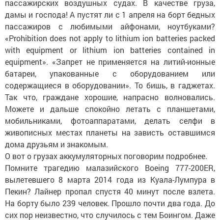
пассажирских воздушных судах. В качестве груза,
дамы и господа! А пустят ли с 1 апреля на борт бедных
пассажиров с любимыми айфонами, ноутбуками?
«Рrohibition does not apply to lithium ion batteries packed
with equipment or lithium ion batteries contained in
equipment». «Запрет не применяется на литий-ионные
батареи, упакованные с оборудованием или
содержащиеся в оборудовании». То бишь, в гаджетах.
Так что, граждане хорошие, напрасно волновались.
Можете и дальше спокойно летать с планшетами,
мобильниками, фотоаппаратами, делать селфи в
живописных местах планеты на зависть оставшимся
дома друзьям и знакомым.
О вот о грузах аккумуляторных поговорим подробнее.
Помните трагедию малазийского Boeing 777-200ER,
вылетевшего 8 марта 2014 года из Куала-Лумпура в
Пекин? Лайнер пропал спустя 40 минут после взлета.
На борту было 239 человек. Прошло почти два года. До
сих пор неизвестно, что случилось с тем Боингом. Даже