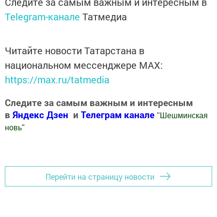
Следите за самым важным и интересным в
Telegram-канале
Татмедиа
Читайте новости Татарстана в
национальном мессенджере MАХ:
https://max.ru/tatmedia
Следите за самым важным и интересным
в
Яндекс Дзен
и
Телеграм канале
"
Шешминская
новь
"
Добавить Шешминскую новь в Яндекс.Новости
Перейти на страницу новости