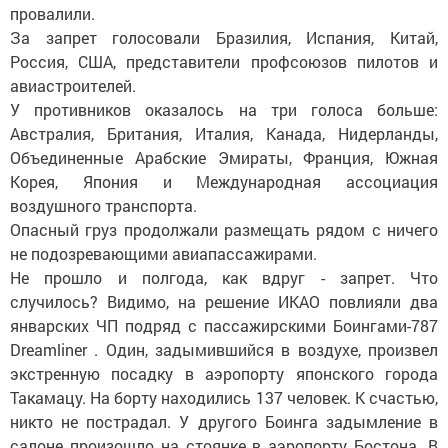
провалили.
За запрет голосовали Бразилия, Испания, Китай,
Россия, США, представители профсоюзов пилотов и
авиастроителей.
У противников оказалось на три голоса больше:
Австралия, Британия, Италия, Канада, Нидерланды,
Объединенные Арабские Эмираты, Франция, Южная
Корея, Япония и Международная ассоциация
воздушного транспорта.
Опасный груз продолжали размещать рядом с ничего
не подозревающими авиапассажирами.
Не прошло и полгода, как вдруг - запрет. Что
случилось? Видимо, на решение ИКАО повлияли два
январских ЧП подряд с пассажирскими Боингами-787
Dreamliner . Один, задымившийся в воздухе, произвел
экстренную посадку в аэропорту японского города
Такамацу. На борту находились 137 человек. К счастью,
никто не пострадал. У другого Боинга задымление в
салоне произошло на стоянке в аэропорту Бостона. В