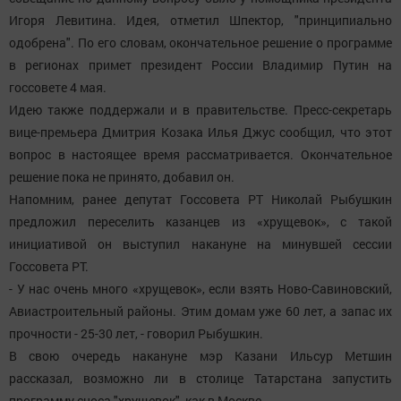
Игоря Левитина. Идея, отметил Шпектор, "принципиально
одобрена". По его словам, окончательное решение о программе
в регионах примет президент России Владимир Путин на
госсовете 4 мая.
Идею также поддержали и в правительстве. Пресс-секретарь
вице-премьера Дмитрия Козака Илья Джус сообщил, что этот
вопрос в настоящее время рассматривается. Окончательное
решение пока не принято, добавил он.
Напомним, ранее депутат Госсовета РТ Николай Рыбушкин
предложил переселить казанцев из «хрущевок», с такой
инициативой он выступил накануне на минувшей сессии
Госсовета РТ.
- У нас очень много «хрущевок», если взять Ново-Савиновский,
Авиастроительный районы. Этим домам уже 60 лет, а запас их
прочности - 25-30 лет, - говорил Рыбушкин.
В свою очередь накануне мэр Казани Ильсур Метшин
рассказал, возможно ли в столице Татарстана запустить
программу сноса "хрущевок", как в Москве.