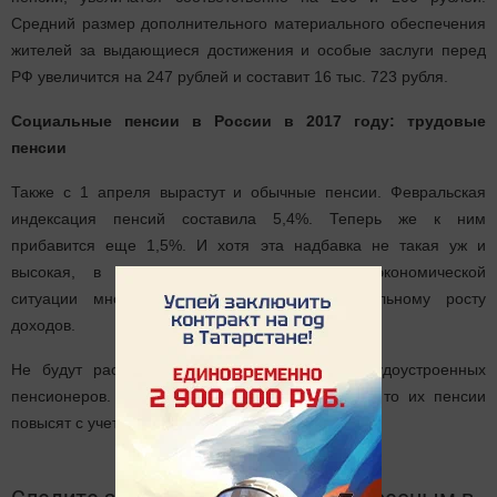
Средний размер дополнительного материального обеспечения
жителей за выдающиеся достижения и особые заслуги перед
РФ увеличится на 247 рублей и составит 16 тыс. 723 рубля.
Социальные пенсии в России в 2017 году: трудовые
пенсии
Также с 1 апреля вырастут и обычные пенсии. Февральская
индексация пенсий составила 5,4%. Теперь же к ним
прибавится еще 1,5%. И хотя эта надбавка не такая уж и
высокая, в условиях нынешней сложной экономической
ситуации многие будут рады даже минимальному росту
доходов.
Не будут расти лишь пенсии официально трудоустроенных
пенсионеров. Но после того как они уволятся, то их пенсии
повысят с учетом всех пропущенных индексаций.
Следите за самым важным и интересным в