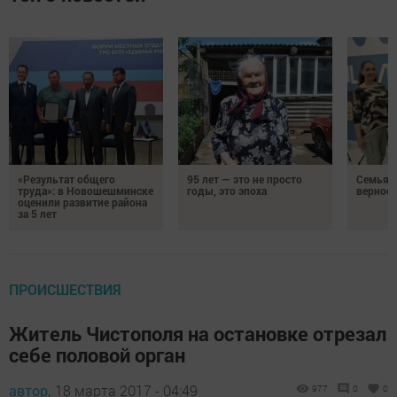
«Результат общего
95 лет — это не просто
Семья Г
труда»: в Новошешминске
годы, это эпоха
верност
оценили развитие района
за 5 лет
ПРОИСШЕСТВИЯ
Житель Чистополя на остановке отрезал
себе половой орган
автор,
18 марта 2017 - 04:49
977
0
0