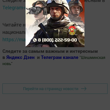
Telegram-канале
Татмедиа
Читайте новости Татарстана в
национальном мессенджере MАХ:
https://max.ru/tatmedia
Следите за самым важным и интересным
в
Яндекс Дзен
и
Телеграм канале
"
Шешминская
новь
"
Добавить Шешминскую новь в Яндекс.Новости
Перейти на страницу новости