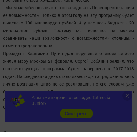
- Мы можем белой завистью позавидовать Первопрестольной и
ее возможностям. Только в этом году на эту программу будет
выделено 100 миллиардов рублей. А у нас весь бюджет - 20
миллиардов рублей. Поэтому мы, конечно, не можем
сравнивать наши возможности с возможностями столицы, -
отметил градоначальник.
Президент Владимир Путин дал поручение о сносе ветхого
жилья мэру Москвы 21 февраля. Сергей Собянин заявил, что
соответствующая программа будет завершена в 2017-2018
годах. На следующий день стало известно, что градоначальник
лично возглавил штаб по ее реализации. По его словам, уже
были снесены около 1,7 тысячи домов, предстоит включить в
А вы уже видели новое видео Tatmedia
список еще около 8 тысяч зданий.
Junior?
фото lj-top.ru
Cмотреть
Следите за самым важным и интересным в