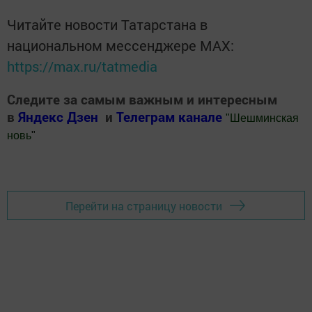
Читайте новости Татарстана в
национальном мессенджере MАХ:
https://max.ru/tatmedia
Следите за самым важным и интересным
в
Яндекс Дзен
и
Телеграм канале
"
Шешминская
новь
"
Добавить Шешминскую новь в Яндекс.Новости
Перейти на страницу новости