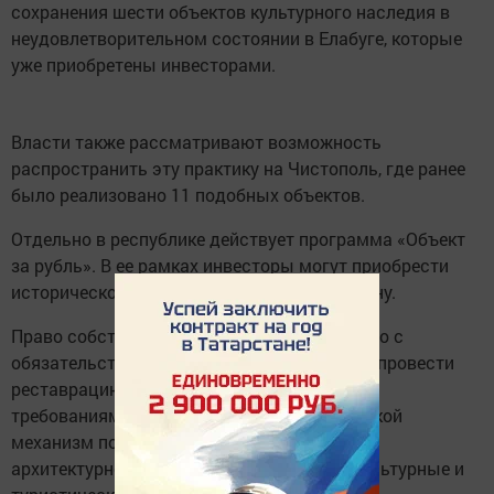
сохранения шести объектов культурного наследия в
неудовлетворительном состоянии в Елабуге, которые
уже приобретены инвесторами.
Власти также рассматривают возможность
распространить эту практику на Чистополь, где ранее
было реализовано 11 подобных объектов.
Отдельно в республике действует программа «Объект
за рубль». В ее рамках инвесторы могут приобрести
историческое здание за символическую цену.
Право собственности оформляется сразу, но с
обязательствами: новый владелец должен провести
реставрацию в соответствии с охранными
требованиями и в установленные сроки. Такой
механизм позволяет не только сохранять
архитектурное наследие, но и развивать культурные и