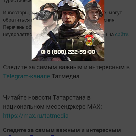
туристические пространства региона.
Инвесторы, желающие участвовать в торгах, могут
обратиться в органы местного самоуправления.
Перечень объектов культурного наследия в
неудовлетворительном состоянии размещен на
сайте
.
Следите за самым важным и интересным в
Telegram-канале
Татмедиа
Читайте новости Татарстана в
национальном мессенджере MАХ:
https://max.ru/tatmedia
Следите за самым важным и интересным