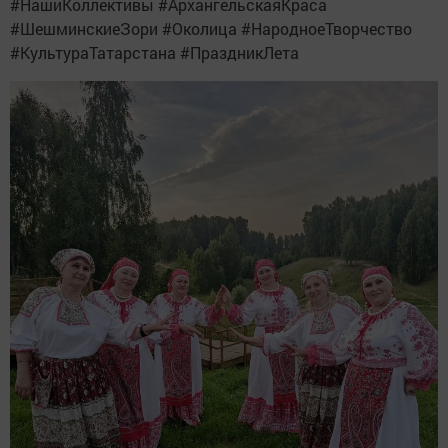
#НашиКоллективы #АрхангельскаяКраса
#ШешминскиеЗори #Околица #НародноеТворчество
#КультураТатарстана #ПраздникЛета