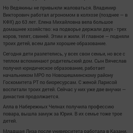
Но Ведякины не привыкли жаловаться. Владимир
Викторович работал агрономом в колхозе (позднее — в
КФХ) до 63 лет. Елена Михайловна вела большое
домашнее хозяйство: на подворье держали двух - трех
коров, телят, свиней. Этим и жили. И главное — подняли
троих детей, всем дали хорошее образование.
Сегодня дети разлетелись, у всех свои семьи, но все с
теплом вспоминают родительский дом. Сын Вячеслав
получил юридическое образование, работает
начальником МРО по Новошешминскому району
Госкомитета РТ по биоресурсам. С женой Ларисой
воспитали троих детей. Сейчас у них уже две внучки —
династия продолжается.
Алла в Набережных Челнах получила профессию
повара, вышла замуж за Юрия. В их семье тоже трое
детей.
Младшая Лиза после университета работала в Казани,