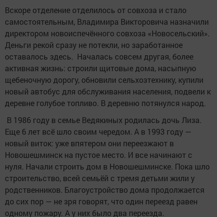
Вскоре отделение отделилось от совхоза и стало
самостоятельным, Владимира Викторовича назначили
директором новоиспечённого совхоза «Новосельский».
Деньги рекой сразу не потекли, но заработанное
оставалось здесь. Началась совсем другая, более
активная жизнь: строили щитовые дома, насыпную
щебеночную дорогу, обновили сельхозтехнику, купили
новый автобус для обслуживания населения, подвели к
деревне голубое топливо. В деревню потянулся народ.
В 1986 году в семье Ведякиных родилась дочь Лиза.
Еще 6 лет всё шло своим чередом. А в 1993 году —
новый виток: уже впятером они переезжают в
Новошешминск на пустое место. И все начинают с
нуля. Начали строить дом в Новошешминске. Пока шло
строительство, всей семьёй с тремя детьми жили у
родственников. Благоустройство дома продолжается
до сих пор — не зря говорят, что один переезд равен
одному пожару. А у них было два переезда.