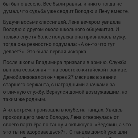
бы было весело. Все были равны, и никто тогда не
думал, что судьба уже сводит Володю и Лену вместе.
Будучи восьмиклассницей, Лена вечером увидела
Володю с другом около школьного общежития. И
только спустя более полувека она призналась мужу:
тогда она ревностно подумала: «А он-то что тут
делает?». Это была первая искорка.
После школы Владимира призвали в армию. Служба
выпала серьёзная — на советско-китайской границе.
Демобилизовался он через 27 месяцев в звании
старшего сержанта, с наградными значками за
отличную службу. Вернулся домой возмужавшим, но
таким же родным.
А их встреча произошла в клубе, на танцах. Увидев
проходящего мимо Володю, Лена отвернулась от
своего партнёра по танцу и окликнула: «Ведякин, а что
это ты не здороваешься?». С танцев домой уже шли