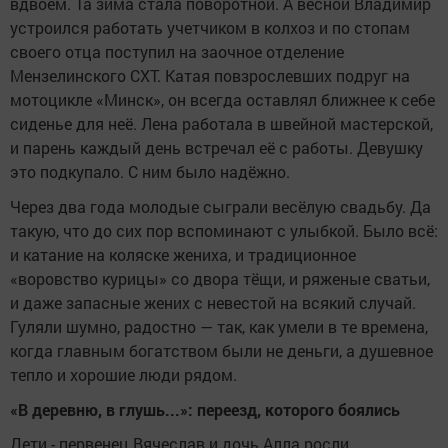
вдвоем. Та зима стала поворотной. А весной Владимир
устроился работать учетчиком в колхоз и по стопам
своего отца поступил на заочное отделение
Мензелинского СХТ. Катая повзрослевших подруг на
мотоцикле «Минск», он всегда оставлял ближнее к себе
сиденье для неё. Лена работала в швейной мастерской,
и парень каждый день встречал её с работы. Девушку
это подкупало. С ним было надёжно.
Через два года молодые сыграли весёлую свадьбу. Да
такую, что до сих пор вспоминают с улыбкой. Было всё:
и катание на коляске жениха, и традиционное
«воровство курицы» со двора тёщи, и ряженые сватьи,
и даже запасные жених с невестой на всякий случай.
Гуляли шумно, радостно — так, как умели в те времена,
когда главным богатством были не деньги, а душевное
тепло и хорошие люди рядом.
«В деревню, в глушь...»: переезд, которого боялись
Дети - первенец Вячеслав и дочь Алла росли