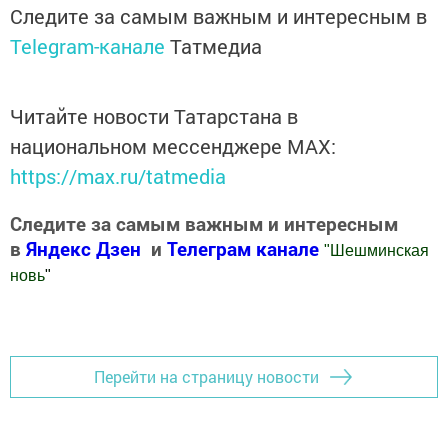
Следите за самым важным и интересным в
Telegram-канале
Татмедиа
Читайте новости Татарстана в
национальном мессенджере MАХ:
https://max.ru/tatmedia
Следите за самым важным и интересным
в
Яндекс Дзен
и
Телеграм канале
"
Шешминская
новь
"
Добавить Шешминскую новь в Яндекс.Новости
Перейти на страницу новости