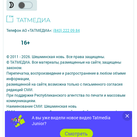
Телефон АО «ТАТМЕДИА»:
(843) 222 09 84
16+
© 2011 - 2026. Шешминская новь. Все права защищены.
© ТАТМЕДИА. Все материалы, размещенные на сайте, защищены
законом.
Перепечатка, воспроизведение и распространение в любом объеме
информации,
размещенной на сайте, возможна только с письменного согласия
редакций СМИ.
При поддержке Республиканского агентства по печати и массовым
коммуникациям.
Наименование СМИ: Шешминская новь
СМИ зарегистрировано Федеральной службой по надзору в сфере
связи,
А вы уже видели новое видео Tatmedia
информационных технологий и массовых коммуникаций
Junior?
запись о регистрации СМИ ЭЛ № ФС 77 - 90148 от 07.10.2025
Cмотреть
ФИО главного редактора: Мусин Азат Вализанович Email: