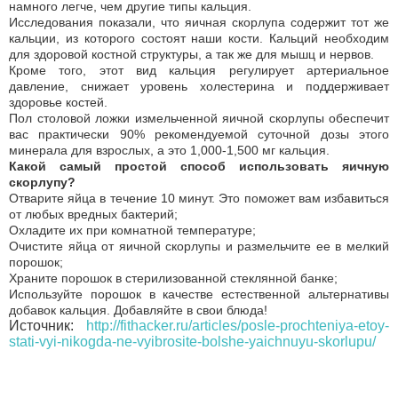
намного легче, чем другие типы кальция.
Исследования показали, что яичная скорлупа содержит тот же
кальции, из которого состоят наши кости. Кальций необходим
для здоровой костной структуры, а так же для мышц и нервов.
Кроме того, этот вид кальция регулирует артериальное
давление, снижает уровень холестерина и поддерживает
здоровье костей.
Пол столовой ложки измельченной яичной скорлупы обеспечит
вас практически 90% рекомендуемой суточной дозы этого
минерала для взрослых, а это 1,000-1,500 мг кальция.
Какой самый простой способ использовать яичную
скорлупу?
Отварите яйца в течение 10 минут. Это поможет вам избавиться
от любых вредных бактерий;
Охладите их при комнатной температуре;
Очистите яйца от яичной скорлупы и размельчите ее в мелкий
порошок;
Храните порошок в стерилизованной стеклянной банке;
Используйте порошок в качестве естественной альтернативы
добавок кальция. Добавляйте в свои блюда!
Источник:
http://fithacker.ru/articles/posle-prochteniya-etoy-
stati-vyi-nikogda-ne-vyibrosite-bolshe-yaichnuyu-skorlupu/