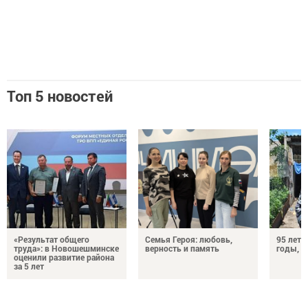
Топ 5 новостей
«Результат общего
Семья Героя: любовь,
95 лет 
труда»: в Новошешминске
верность и память
годы, э
оценили развитие района
за 5 лет