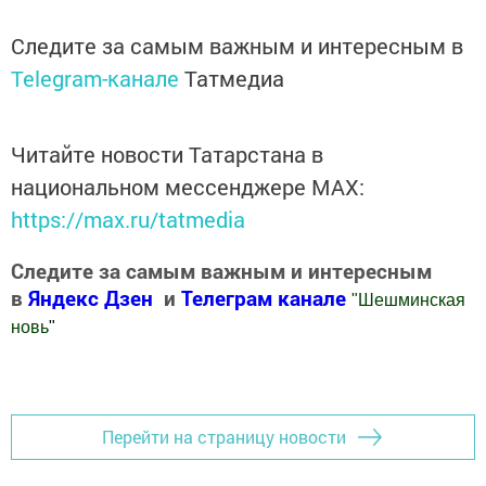
Следите за самым важным и интересным в
Telegram-канале
Татмедиа
Читайте новости Татарстана в
национальном мессенджере MАХ:
https://max.ru/tatmedia
Следите за самым важным и интересным
в
Яндекс Дзен
и
Телеграм канале
"
Шешминская
новь
"
Добавить Шешминскую новь в Яндекс.Новости
Перейти на страницу новости