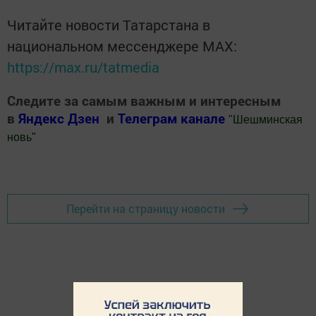
Читайте новости Татарстана в
национальном мессенджере MАХ:
https://max.ru/tatmedia
Следите за самым важным и интересным
в
Яндекс Дзен
и
Телеграм канале
"
Шешминская
новь
"
Добавить Шешминскую новь в Яндекс.Новости
Перейти на страницу новости