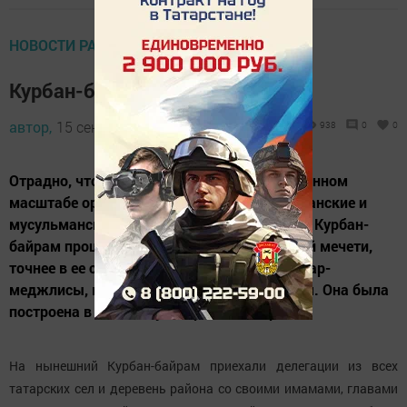
НОВОСТИ РАЙОНА
Курбан-байрам в Зиреклах
автор,
15 сентября 2016 - 05:05
938
0
0
Отрадно, что ежегодно традиционно в районном
масштабе организуются и проходят христианские и
мусульманские праздники. Такой праздник Курбан-
байрам прошел 14 сентября в Зиреклинской мечети,
точнее в ее столовой, где проводятся и ифтар-
меджлисы, встречи и даже бракосочетания. Она была
построена в 2015 году на средства народа.
На нынешний Курбан-байрам приехали делегации из всех
татарских сел и деревень района со своими имамами, главами