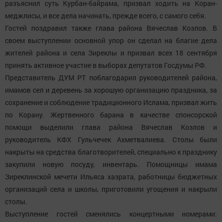
разъяснил суть Курбан-байрама, призвал ходить на Коран-
меджлисы, и все дела начинать, прежде всего, с самого себя.
Гостей поздравил также глава района Вячеслав Козлов. В
своем выступлении основной упор он сделал на благие дела
жителей района и села Зиреклы и призвал всех 18 сентября
принять активное участие в выборах депутатов Госдумы РФ.
Представитель ДУМ РТ поблагодарил руководителей района,
имамов сел и деревень за хорошую организацию праздника, за
сохранение и соблюдение традиционного Ислама, призвал жить
по Корану. Жертвенного барана в качестве спонсорской
помощи выделили глава района Вячеслав Козлов и
руководитель КФХ Гульчечек Ахметвалиева. Столы были
накрыты на средства благотворителей, специально к празднику
закупили новую посуду, инвентарь. Помощницы имама
Зиреклинской мечети Ильяса хазрата, работницы бюджетных
организаций села и школы, приготовили угощения и накрыли
столы.
Выступление гостей сменялись концертными номерами: