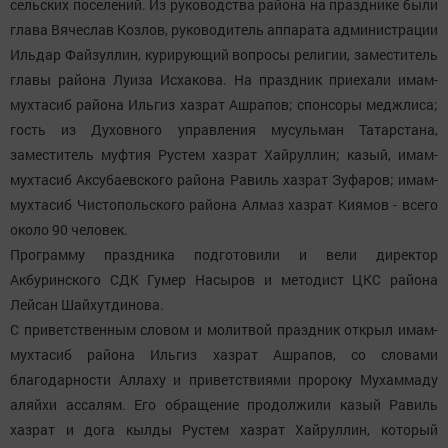
сельских поселений. Из руководства района на празднике были
глава Вячеслав Козлов, руководитель аппарата администрации
Ильдар Файзуллин, курирующий вопросы религии, заместитель
главы района Луиза Исхакова. На праздник приехали имам-
мухтасиб района Ильгиз хазрат Ашрапов; спонсоры меджлиса;
гость из Духовного управления мусульман Татарстана,
заместитель муфтия Рустем хазрат Хайруллин; казый, имам-
мухтасиб Аксубаевского района Равиль хазрат Зуфаров; имам-
мухтасиб Чистопольского района Алмаз хазрат Киямов - всего
около 90 человек.
Программу праздника подготовили и вели директор
Акбуринского СДК Гумер Насыров и методист ЦКС района
Лейсан Шайхутдинова.
С приветственным словом и молитвой праздник открыл имам-
мухтасиб района Ильгиз хазрат Ашрапов, со словами
благодарности Аллаху и приветствиями пророку Мухаммаду
аляйхи ассалям. Его обращение продолжили казый Равиль
хазрат и дога кылды Рустем хазрат Хайруллин, который