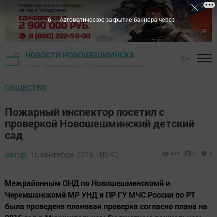
5
Автоматическое закрытие баннера через
НОВОСТИ НОВОШЕШМИНСКА
16+
Газета "Шешминская новь" - Новошешминский район
ОБЩЕСТВО
Пожарный инспектор посетил с
проверкой Новошешминский детский
сад
автор,
15 сентября 2016 - 06:40
859
0
0
Межрайонным ОНД по Новошешминскомй и
Черемшанскомй МР УНД и ПР ГУ МЧС России по РТ
была проведена плановая проверка согласно плана на