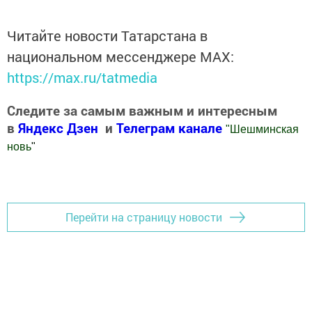
Читайте новости Татарстана в
национальном мессенджере MАХ:
https://max.ru/tatmedia
Следите за самым важным и интересным
в
Яндекс Дзен
и
Телеграм канале
"
Шешминская
новь
"
Добавить Шешминскую новь в Яндекс.Новости
Перейти на страницу новости