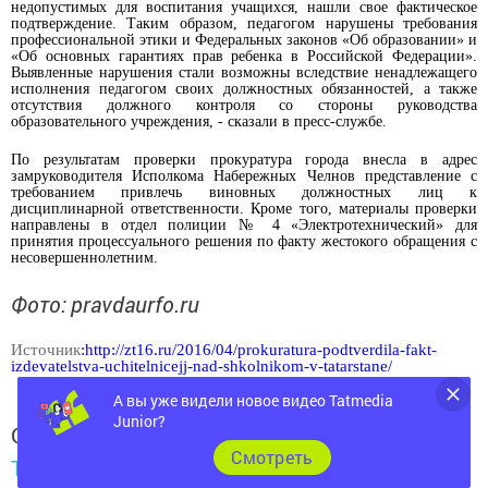
недопустимых для воспитания учащихся, нашли свое фактическое
подтверждение. Таким образом, педагогом нарушены требования
профессиональной этики и Федеральных законов «Об образовании» и
«Об основных гарантиях прав ребенка в Российской Федерации».
Выявленные нарушения стали возможны вследствие ненадлежащего
исполнения педагогом своих должностных обязанностей, а также
отсутствия должного контроля со стороны руководства
образовательного учреждения, - сказали в пресс-службе.
По результатам проверки прокуратура города внесла в адрес
замруководителя Исполкома Набережных Челнов представление с
требованием привлечь виновных должностных лиц к
дисциплинарной ответственности. Кроме того, материалы проверки
направлены в отдел полиции № 4 «Электротехнический» для
принятия процессуального решения по факту жестокого обращения с
несовершеннолетним.
Фото:
pravdaurfo.ru
Источник
:http://zt16.ru/2016/04/prokuratura-podtverdila-fakt-
izdevatelstva-uchitelnicejj-nad-shkolnikom-v-tatarstane/
А вы уже видели новое видео Tatmedia
Junior?
Следите за самым важным и интересным в
Cмотреть
Telegram-канале
Татмедиа