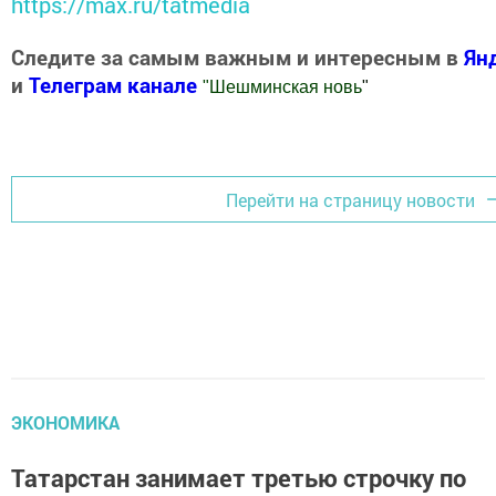
https://max.ru/tatmedia
Следите за самым важным и интересным в
Ян
и
Телеграм канале
"
Шешминская новь
"
Добавить Шешминскую новь в Яндекс.Новости
Перейти на страницу новости
ЭКОНОМИКА
Татарстан занимает третью строчку по