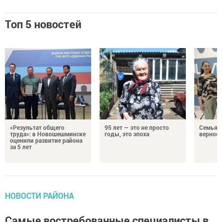
Топ 5 новостей
«Результат общего
95 лет — это не просто
Семья Г
труда»: в Новошешминске
годы, это эпоха
верност
оценили развитие района
за 5 лет
НОВОСТИ РАЙОНА
Самые востребованные специалисты в