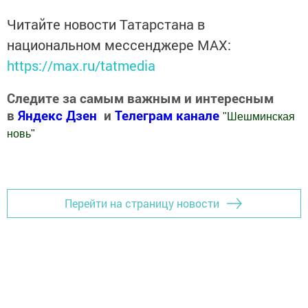
Читайте новости Татарстана в
национальном мессенджере MАХ:
https://max.ru/tatmedia
Следите за самым важным и интересным
в
Яндекс Дзен
и
Телеграм канале
"
Шешминская
новь
"
Добавить Шешминскую новь в Яндекс.Новости
Перейти на страницу новости