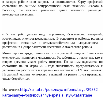
в каждом районе свои запросы на специалистов. Карту профессий
составили по данным общероссийской базы вакансий «Работа в
России», где каждый районный центр занятости размещает
имеющиеся вакансии.
- У нас работодатели ищут агрономов, бухгалтеров, ветврачей,
зоотехников, электрогазосварщиков. В основном в районах развиты
профессии, связанные с сельскохозяйственным направлением, -
рассказали в Центре занятости населения Алькеевского района.
Министерство труда, занятости и социальной защиты Татарстана
еженедельно мониторит численность безработных, а также тех, кто в
скором времени может работу потерять. По данным ведомства, по
состоянию на 30 марта 2016 года численность предполагаемых к
увольнению работников в апреле-июне составляет 2171 тыс. человек.
На данный момент количество вакансий на рынке труда превышает
число безработных.
Источник:
http://sntat.ru/poleznaya-informatsiya/39352-
karta-samye-vostrebovannye-spetsialisty-v-tatarstane