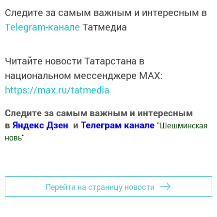
Следите за самым важным и интересным в
Telegram-канале
Татмедиа
Читайте новости Татарстана в
национальном мессенджере MАХ:
https://max.ru/tatmedia
Следите за самым важным и интересным
в
Яндекс Дзен
и
Телеграм канале
"
Шешминская
новь
"
Добавить Шешминскую новь в Яндекс.Новости
Перейти на страницу новости