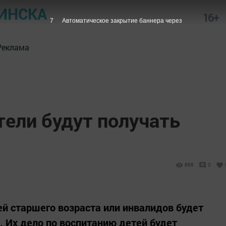
ИНСКА
16+
7
Автоматическое закрытие баннера через
Реклама
ели будут получать
866
0
й старшего возраста или инвалидов будет
. Их дело по воспитанию детей будет