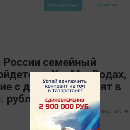
Отправить
Авторизоваться
в России семейный
ойдется в КавМинВодах,
ие с детьми потратят в
. рублей в сутки
800
0