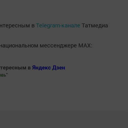
интересным в
Telegram-канале
Татмедиа
в национальном мессенджере MАХ:
нтересным в
Яндекс Дзен
овь
"
.Новости