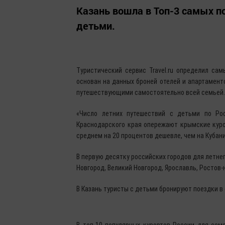
Казань вошла в Топ-3 самых п
детьми.
Туристический сервис Travel.ru определил са
основан на данных броней отелей и апартаменто
путешествующими самостоятельно всей семьей.
«Число летних путешествий с детьми по Ро
Краснодарского края опережают крымские куро
среднем на 20 процентов дешевле, чем на Кубани
В первую десятку российских городов для летне
Новгород, Великий Новгород, Ярославль, Ростов-
В Казань туристы с детьми бронируют поездки в с
В топ-10 популярных курортов России для семе