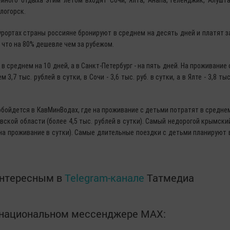
логорск.
курортах страны россияне бронируют в среднем на десять дней и платят з
, что на 80% дешевле чем за рубежом.
 среднем на 10 дней, а в Санкт-Петербург - на пять дней. На проживание 
,7 тыс. рублей в сутки, в Сочи - 3,6 тыс. руб. в сутки, а в Ялте - 3,8 тыс
бойдется в КавМинВодах, где на проживание с детьми потратят в средне
ковской области (более 4,5 тыс. рублей в сутки). Самый недорогой крымски
. на проживание в сутки). Самые длительные поездки с детьми планируют 
интересным в
Telegram-канале
Татмедиа
в национальном мессенджере MАХ: