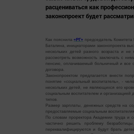
расцениваться как профессио
законопроект будет рассматри
Как пояснила
«РГ»
председатель Комитета 
Баталина, инициаторами законопроекта выс
нескольких детей разного возраста и не
рассмотреть возможность заключать с ним
пенсию, оплачиваемый больничный и все о
договора.
Законопроектом предлагается внести поп
понятие «социальный воспитатель», - чел
нескольких детей, не являющихся его кро
социальным воспитателем и организацией дл
типов.
Размер зарплаты, денежных средств на со
предоставляемые социальным воспитателям
По словам проректора Академии труда и 
частично решить проблему безработицы
переквалифицируются и будут брать дет