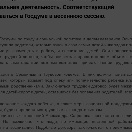
нальная деятельность. Соответствующий
ваться в Госдуме в весеннюю сессию.
Госдумы по труду и социальной политике и делам ветеранов Ольг
тупили родители, которые взяли в свои семьи детей-инвалидов ил
 могут совмещать и работу, и воспитание детей. Они попросил
и трудовой договор, чтобы они имели право в полном объеме н
стальные гарантии, которые возникают при заключении трудовог
равки в Семейный и Трудовой кодексы. В них должно появитьс
овек, который возьмет под опеку или попечительство ребенка ил
вными родственниками. Заключаться трудовой договор будет межд
я детей-сирот и детей, оставшихся без попечения родителей, все
держание каждого ребенка, а также меры социальной поддержки
, будет определяться трудовым законодательством.
социальных отношений Александра Сафонова, новшество позволи
. Не исключено, что люди, не имеющие постоянной работы
ей на воспитание. Подобные договоры заключаются с приемным