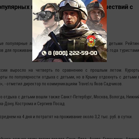
опулярных городов для летних путешествий с
мые популярные летние направления для путешествий с детьми. Рейтин
в для проживания с детьми с 1 июня по 31 августа 2016 года туристами
ссии выросло на четверть по сравнению с прошлым летом. Курорт
рты по популярности отдыха с детьми, но в Крыму отдохнуть с детьми 
», - отметил директор по коммуникациям Travel.ru Яков Садчиков.
го отдыха с детьми вошли также Санкт-Петербург, Москва, Вологда, Нижни
на-Дону, Кострома и Сергиев Посад.
реднем на 4 дня и потратят на проживание около 3,2 тыс. руб. в сутки.
йного отдыха этим летом входят Сочи, Ялта, Анапа, Геленджик, Алушта