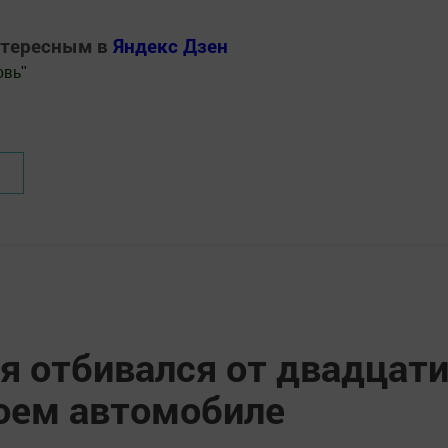
нтересным в
Яндекс Дзен
овь
"
.Новости
я отбивался от двадцат
воем автомобиле