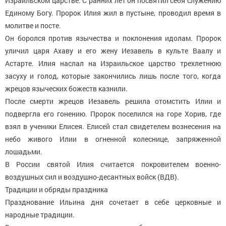
Израильском царстве. С ранних лет он посвятил себя служению
Единому Богу. Пророк Илия жил в пустыне, проводил время в
молитве и посте.
Он боролся против язычества и поклонения идолам. Пророк
уличил царя Ахаву и его жену Иезавель в культе Ваалу и
Астарте. Илия наслал на Израильское царство трехлетнюю
засуху и голод, которые закончились лишь после того, когда
жрецов языческих божеств казнили.
После смерти жрецов Иезавель решила отомстить Илии и
подвергла его гонению. Пророк поселился на горе Хорив, где
взял в ученики Елисея. Елисей стал свидетелем вознесения на
небо живого Илии в огненной колеснице, запряженной
лошадьми.
В России святой Илия считается покровителем военно-
воздушных сил и воздушно-десантных войск (ВДВ).
Традиции и обряды праздника
Празднование Ильина дня сочетает в себе церковные и
народные традиции.