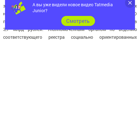
А вы уже видели новое видео Tatmedia
зарегистрировано около 6 тыс. социально ориентированных
Junior?
некоммерческих организаций. И с 2010 по 2016 год НКО
Cмотреть
получили от республики финансовую помощь на общую сумму в
3,7 млрд рублей. Уполномоченным органом по ведению
соответствующего реестра социально ориентированных
некоммерческих организаций, которым оказывается
финансовая помощь является Министерство экономики
Татарстана. И на сегодня таких организаций зарегистрировано
около 580.
По его словам, финансовая помощь направляется из различных
источников, в том числе федерального, республиканского и
местного бюджетов.
В настоящее время большое внимание уделяется повышению
качества оказываемых услуг социально ориентированными
НКО.
«На это направлено создание ресурсных центров. Уже созданы
два ресурсных центра - в Казанской и Камской экономических
зонах. В следующем году планируем открытие такого центра в