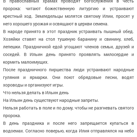
В православных храмах проводят богослужения в честь
пророка: читают божественную литургию и устраивают
крестный ход. Земледельцы молятся святому Илии, просят у
него хорошего урожая и освящают в церкви семена.
В народе принято в этот праздник устраивать пышный обед.
Хозяйки ставят на стол тушеную баранину и свинину, хлеб,
лепешки. Праздничной едой угощают членов семьи, друзей и
соседей. В Ильин день принято проявлять милосердие и
кормить малоимущих.
После праздничного пиршества люди устраивают народные
гуляния и ярмарки. Они поют обрядовые песни, водят
хороводы и организуют игры.
Что нельзя делать в Ильин день
На Ильин день существуют народные запреты.
Нельзя работать в поле и по дому, чтобы не разгневать святого
пророка.
В день праздника и после него запрещается купаться в
водоемах. Согласно поверью, когда Илия отправлялся на небо