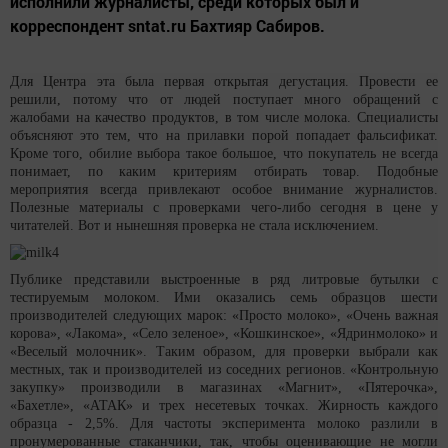
исполнили журналисты, среди которых был и
корреспондент sntat.ru Бахтияр Сабиров.
Для Центра эта была первая открытая дегустация. Провести ее
решили, потому что от людей поступает много обращений с
жалобами на качество продуктов, в том числе молока. Специалисты
объясняют это тем, что на прилавки порой попадает фальсификат.
Кроме того, обилие выбора такое большое, что покупатель не всегда
понимает, по каким критериям отбирать товар. Подобные
мероприятия всегда привлекают особое внимание журналистов.
Полезные материалы с проверками чего-либо сегодня в цене у
читателей. Вот и нынешняя проверка не стала исключением.
Публике представили выстроенные в ряд литровые бутылки с
тестируемым молоком. Ими оказались семь образцов шести
производителей следующих марок: «Просто молоко», «Очень важная
корова», «Лакома», «Село зеленое», «Кошкинское», «Ядринмолоко» и
«Веселый молочник». Таким образом, для проверки выбрали как
местных, так и производителей из соседних регионов. «Контрольную
закупку» производили в магазинах «Магнит», «Пятерочка»,
«Бахетле», «АТАК» и трех несетевых точках. Жирность каждого
образца - 2,5%. Для частоты эксперимента молоко разлили в
пронумерованные стаканчики, так, чтобы оценивающие не могли