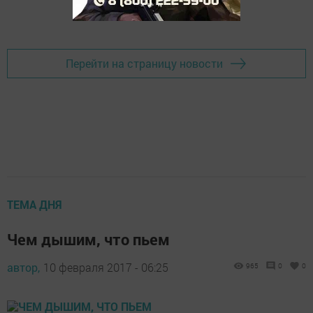
Добавить Шешминскую новь в Яндекс.Новости
Перейти на страницу новости
ТЕМА ДНЯ
Чем дышим, что пьем
автор,
10 февраля 2017 - 06:25
965
0
0