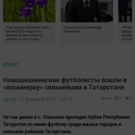
Народные приметы на 31
Скончался Александр
«Резуль
июля 2026 года: что
Еронтьев
труда»
можно и чего нельзя
оценили
делать в этот день
за 5 лет
СПОРТ
Новошешминские футболисты вошли в
«восьмерку» сильнейших в Татарстане
автор,
10 февраля 2017 - 05:11
886
0
0
Не так давно в с. Спасское проходил Кубок Республики
Татарстан по мини-футболу среди малых городов и
сельских районов Татарстана.