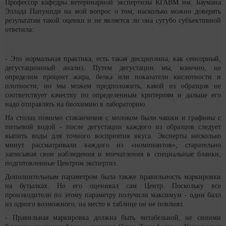
Профессор кафедры ветеринарной экспертизы КГАВМ им. Баумана
Эллада Папуниди на мой вопрос о том, насколько можно доверять
результатам такой оценки и не является ли она сугубо субъективной
ответила:
- Это нормальная практика, есть такая дисциплина, как сенсорный,
дегустационный анализ. Путем дегустации мы, конечно, не
определим процент жира, белка или показатели кислотности и
плотности, но мы можем предположить, какой из образцов не
соответствует качеству по определенным критериям и дальше его
надо отправлять на биохимию в лабораторию.
На столах помимо стаканчиков с молоком были чашки и графины с
питьевой водой - после дегустации каждого из образцов следует
выпить воды для точного восприятия вкуса. Эксперты несколько
минут рассматривали каждого из «номинантов», старательно
записывая свои наблюдения и впечатления в специальные бланки,
подготовленные Центром экспертиз.
Дополнительным параметром была также правильность маркировки
на бутылках. Но его оценивал сам Центр. Поскольку все
производители по этому параметру получили максимум - один балл
из одного возможного, на место в таблице он не повлиял.
- Правильная маркировка должна быть читабельной, не синими