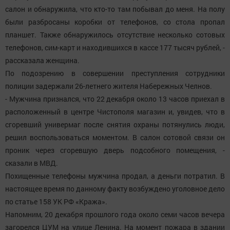
салон и обнаружила, что кто-то там побывал до меня. На полу
были разбросаны коробки от телефонов, со стола пропал
планшет. Также обнаружилось отсутствие несколько сотовых
телефонов, сим-карт и находившихся в кассе 177 тысяч рублей, -
рассказала женщина.
По подозрению в совершении преступления сотрудники
полиции задержали 26-летнего жителя Набережных Челнов.
- Мужчина признался, что 22 декабря около 13 часов приехал в
расположенный в центре Чистополя магазин и, увидев, что в
сгоревший универмаг после снятия охраны потянулись люди,
решил воспользоваться моментом. В салон сотовой связи он
проник через сгоревшую дверь подсобного помещения, -
сказали в МВД.
Похищенные телефоны мужчина продал, а деньги потратил. В
настоящее время по данному факту возбуждено уголовное дело
по статье 158 УК РФ «Кража».
Напомним, 20 декабря прошлого года около семи часов вечера
загорелся ЦУМ на улице Ленина. На момент пожара в здании