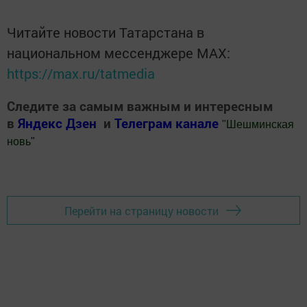
Читайте новости Татарстана в
национальном мессенджере MАХ:
https://max.ru/tatmedia
Следите за самым важным и интересным
в
Яндекс Дзен
и
Телеграм канале
"
Шешминская
новь
"
Добавить Шешминскую новь в Яндекс.Новости
Перейти на страницу новости