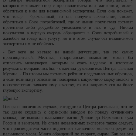
В Центре независимой экспертизы говорят, что покупатель, у
которого возникает спор с производителем или магазином, может
обратиться к ним для независимой экспертизы. Если она покажет,
что товар - бракованный, то он, получив заключение, сможет
обратиться в Союз потребителей, где от имени покупателя составят
претензию либо досудебное уведомление и иск в суд. Иногда
покупатели в первую очередь обращаются в Союз потребителей с
жалобой на товар или услугу, но и в этом случае без независимой
экспертизы им не обойтись.
- Вот кого не хватало на нашей дегустации, так это самих
производителей. Местные, татарстанские компании, могли бы
отправить менеджеров, которым и ехать недалеко и итоговые
результаты понравились бы, - отметила руководитель Центра Танзиля
Мусина. - По итогам мы составим рейтинг представленных образцов,
а если возникнут основания подозревать какую-либо марку молока в
несоответствии заявленному качеству, то мы направим его на более
глубокую экспертизу.
Говоря о последних случаях, сотрудники Центра рассказали, что не
так давно судились с саранским заводом по поводу сгущенного
молока, где выявили пальмовое масло. Дошли до Верховного суда
России и выиграли. Из опыта независимых экспертов также следует,
что производители часто подменяют сливочное молоко спредом из
пальмового масла. Много обращений по творогу, сырам. Как раз эти