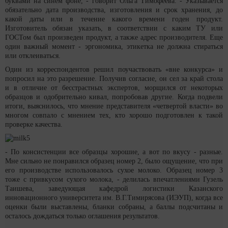
буквами на синем фоне, - говорит Ольга Тимофеева. - Указывается
обязательно дата производства, изготовления и срок хранения, до
какой даты или в течение какого времени годен продукт.
Изготовитель обязан указать, в соответствии с каким ТУ или
ГОСТом был произведен продукт, а также адрес производителя. Еще
один важный момент - эргономика, этикетка не должна стираться
или отклеиваться.
Один из корреспондентов решил поучаствовать «вне конкурса» и
попросил на это разрешение. Получив согласие, он сел за край стола
и в отличие от бесстрастных экспертов, морщился от некоторых
образцов и одобрительно кивал, попробовав другие. Когда подвели
итоги, выяснилось, что мнение представителя «четвертой власти» во
многом совпало с мнением тех, кто хорошо подготовлен к такой
проверке качества.
- По консистенции все образцы хорошие, а вот по вкусу - разные.
Мне сильно не понравился образец номер 2, было ощущение, что при
его производстве использовалось сухое молоко. Образец номер 3
тоже с привкусом сухого молока, - делилась впечатлениями Гузель
Таишева, заведующая кафедрой логистики Казанского
инновационного университета им. В.Г.Тимирясова (ИЭУП), когда все
оценки были выставлены, бланки собраны, а баллы подсчитаны и
осталось дождаться только оглашения результатов.