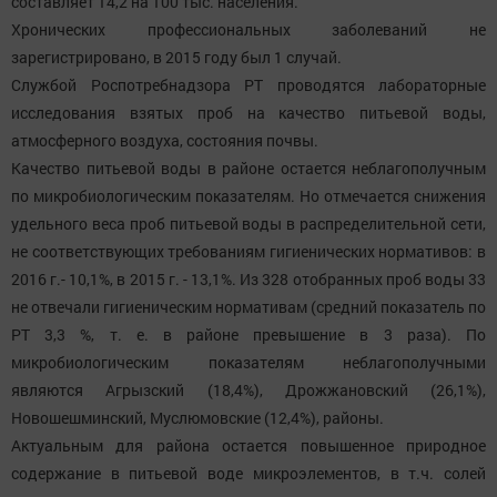
составляет 14,2 на 100 тыс. населения.
Хронических профессиональных заболеваний не
зарегистрировано, в 2015 году был 1 случай.
Службой Роспотребнадзора РТ проводятся лабораторные
исследования взятых проб на качество питьевой воды,
атмосферного воздуха, состояния почвы.
Качество питьевой воды в районе остается неблагополучным
по микробиологическим показателям. Но отмечается снижения
удельного веса проб питьевой воды в распределительной сети,
не соответствующих требованиям гигиенических нормативов: в
2016 г.- 10,1%, в 2015 г. - 13,1%. Из 328 отобранных проб воды 33
не отвечали гигиеническим нормативам (средний показатель по
РТ 3,3 %, т. е. в районе превышение в 3 раза). По
микробиологическим показателям неблагополучными
являются Агрызский (18,4%), Дрожжановский (26,1%),
Новошешминский, Муслюмовские (12,4%), районы.
Актуальным для района остается повышенное природное
содержание в питьевой воде микроэлементов, в т.ч. солей