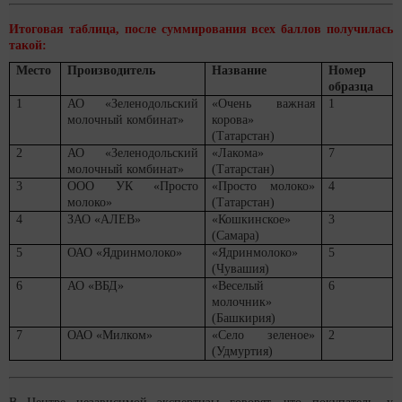
Итоговая таблица, после суммирования всех баллов получилась
такой:
Место
Производитель
Название
Номер
образца
1
АО «Зеленодольский
«Очень важная
1
молочный комбинат»
корова»
(Татарстан)
2
АО «Зеленодольский
«Лакома»
7
молочный комбинат»
(Татарстан)
3
ООО УК «Просто
«Просто молоко»
4
молоко»
(Татарстан)
4
ЗАО «АЛЕВ»
«Кошкинское»
3
(Самара)
5
ОАО «Ядринмолоко»
«Ядринмолоко»
5
(Чувашия)
6
АО «ВБД»
«Веселый
6
молочник»
(Башкирия)
7
ОАО «Милком»
«Село зеленое»
2
(Удмуртия)