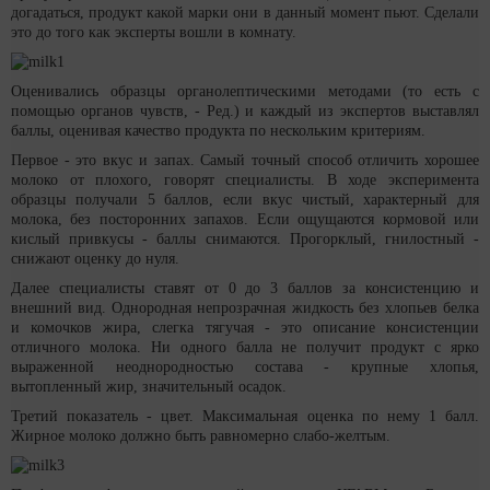
догадаться, продукт какой марки они в данный момент пьют. Сделали
это до того как эксперты вошли в комнату.
Оценивались образцы органолептическими методами (то есть с
помощью органов чувств, - Ред.) и каждый из экспертов выставлял
баллы, оценивая качество продукта по нескольким критериям.
Первое - это вкус и запах. Самый точный способ отличить хорошее
молоко от плохого, говорят специалисты. В ходе эксперимента
образцы получали 5 баллов, если вкус чистый, характерный для
молока, без посторонних запахов. Если ощущаются кормовой или
кислый привкусы - баллы снимаются. Прогорклый, гнилостный -
снижают оценку до нуля.
Далее специалисты ставят от 0 до 3 баллов за консистенцию и
внешний вид. Однородная непрозрачная жидкость без хлопьев белка
и комочков жира, слегка тягучая - это описание консистенции
отличного молока. Ни одного балла не получит продукт с ярко
выраженной неоднородностью состава - крупные хлопья,
вытопленный жир, значительный осадок.
Третий показатель - цвет. Максимальная оценка по нему 1 балл.
Жирное молоко должно быть равномерно слабо-желтым.