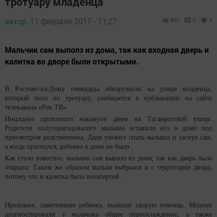
тротуару младенца
автор,
11 февраля 2017 - 11:27
902
0
0
Мальчик сам выполз из дома, так как входная дверь и
калитка во дворе были открытыми.
В Ростове-на-Дону очевидцы обнаружили на улице младенца,
который полз по тротуару, сообщается в публикации на сайте
телеканала «Рен ТВ».
Инцидент произошел накануне днем на Таганрогской улице.
Родители полуторагодовалого малыша оставили его в доме под
присмотром родственника. Дядя уложил спать малыша и заснул сам,
а когда проснулся, ребенка в доме не было .
Как стало известно, мальчик сам выполз из дома, так как дверь была
открыта. Таким же образом малыш выбрался и с территории двора,
потому что и калитка была незапертой.
Прохожие, заметившие ребенка, вызвали скорую помощь. Медики
диагностировали у мальчика общее переохлаждение, а также