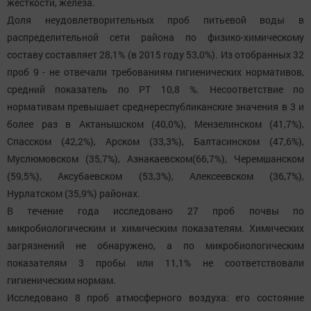
жесткости, железа.
Доля неудовлетворительных проб питьевой воды в
распределительной сети района по физико-химическому
составу составляет 28,1% (в 2015 году 53,0%). Из отобранных 32
проб 9 - не отвечали требованиям гигиенических нормативов,
средний показатель по РТ 10,8 %. Несоответствие по
нормативам превышает среднереспубликанские значения в 3 и
более раз в Актанышском (40,0%), Мензелинском (41,7%),
Спасском (42,2%), Арском (33,3%), Балтасинском (47,6%),
Муслюмовском (35,7%), Азнакаевском(66,7%), Черемшанском
(59,5%), Аксубаевском (53,3%), Алексеевском (36,7%),
Нурлатском (35,9%) районах.
В течение года исследовано 27 проб почвы по
микробиологическим и химическим показателям. Химических
загрязнений не обнаружено, а по микробиологическим
показателям 3 пробы или 11,1% не соответствовали
гигиеническим нормам.
Исследовано 8 проб атмосферного воздуха: его состояние