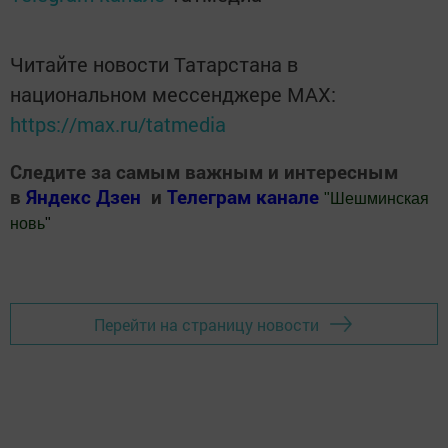
Читайте новости Татарстана в
национальном мессенджере MАХ:
https://max.ru/tatmedia
Следите за самым важным и интересным
в
Яндекс Дзен
и
Телеграм канале
"
Шешминская
новь
"
Добавить Шешминскую новь в Яндекс.Новости
Перейти на страницу новости