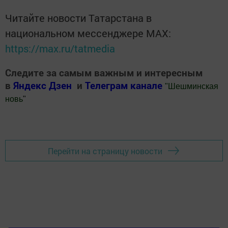
Читайте новости Татарстана в
национальном мессенджере MАХ:
https://max.ru/tatmedia
Следите за самым важным и интересным
в
Яндекс Дзен
и
Телеграм канале
"
Шешминская
новь
"
Добавить Шешминскую новь в Яндекс.Новости
Перейти на страницу новости