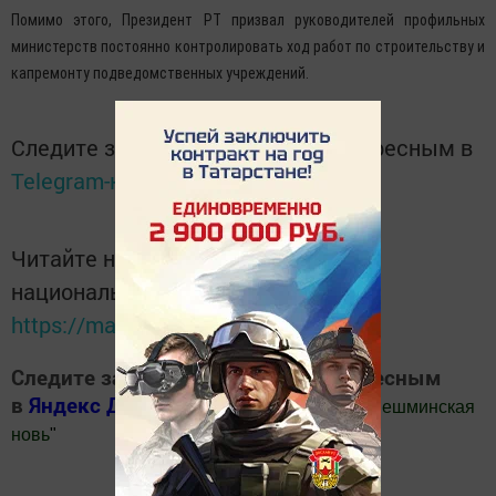
Помимо этого, Президент РТ призвал руководителей профильных
министерств постоянно контролировать ход работ по строительству и
капремонту подведомственных учреждений.
Следите за самым важным и интересным в
Telegram-канале
Татмедиа
Читайте новости Татарстана в
национальном мессенджере MАХ:
https://max.ru/tatmedia
Следите за самым важным и интересным
в
Яндекс Дзен
и
Телеграм канале
"
Шешминская
новь
"
Добавить Шешминскую новь в Яндекс.Новости