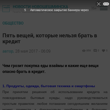
НОВОСТИ НОВОШЕШМИНСКА
16+
4
Автоматическое закрытие баннера через
Газета "Шешминская новь" - Новошешминский район
ОБЩЕСТВО
Пять вещей, которые нельзя брать в
кредит
автор,
28 мая 2017 - 06:09
859
0
0
Чем грозит покупка еды взаймы и какие еще вещи
опасно брать в кредит.
1. Продукты, одежда, бытовая техника и смартфоны
При принятии решения об использовании кредита на
повседневные бытовые нужды, надо руководствоваться
простым правилом: любое потакание сегодняшним желаниям
может привести к финансовым проблемам в будущем.