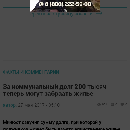
Перейти на страницу новости
ФАКТЫ И КОММЕНТАРИИ
За коммунальный долг 200 тысяч
теперь могут забраать жилье
автор,
27 мая 2017 - 05:10
951
0
0
Минюст озвучил сумму долга, при которой у
должников может быть изъято единственное жилье.