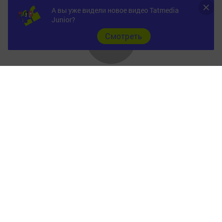
А вы уже видели новое видео Tatmedia
Junior?
Cмотреть
Главная
Фотогалереи
Опросы
Документы
Разное