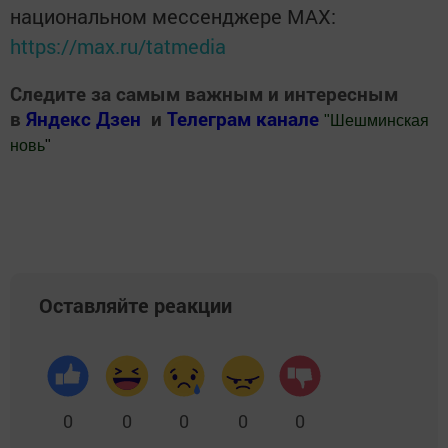
национальном мессенджере MАХ:
https://max.ru/tatmedia
Следите за самым важным и интересным
в
Яндекс Дзен
и
Телеграм канале
"
Шешминская
новь
"
Добавить Шешминскую новь в Яндекс.Новости
Оставляйте реакции
0
0
0
0
0