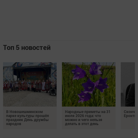
Топ 5 новостей
В Новошешминском
Народные приметы на 31
Сконча
парке культуры прошёл
июля 2026 года: что
Еронть
праздник День дружбы
можно и чего нельзя
народов
делать в этот день