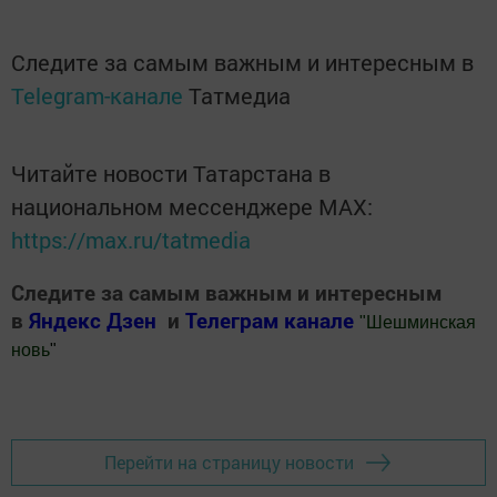
Следите за самым важным и интересным в
Telegram-канале
Татмедиа
Читайте новости Татарстана в
национальном мессенджере MАХ:
https://max.ru/tatmedia
Следите за самым важным и интересным
в
Яндекс Дзен
и
Телеграм канале
"
Шешминская
новь
"
Добавить Шешминскую новь в Яндекс.Новости
Перейти на страницу новости