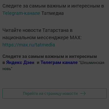
Следите за самым важным и интересным в
Telegram-канале
Татмедиа
Читайте новости Татарстана в
национальном мессенджере MАХ:
https://max.ru/tatmedia
Следите за самым важным и интересным
в
Яндекс Дзен
и
Телеграм канале
"
Шешминская
новь
"
Добавить Шешминскую новь в Яндекс.Новости
Перейти на страницу новости