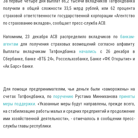
За первые четыре дня выплат 86,2 тысячи вкладчиков Татфондбанка
получили в общей сложности 33,5 млрд рублей, или 62 процента
страховой ответственности государственной корпорации «Агентство
по страхованию вкладов», сообщает пресс-служба АСВ.
Напомним, 23 декабря АСВ распределило вкладчиков по
банкам-
агентам
для получения страховых возмещений согласно алфавиту.
Выплаты вкладчикам Татфондбанка
начались
с 26 декабря в
Сбербанке, банке «ВТБ 24», Россельхозбанке, Банке «ФК Открытие» и
«Ак Барс» банке.
Для помощи предпринимателям, чьи деньги были «заморожены» на
счетах Татфондбанка, по
поручению
Рустама Минниханова
приняты
меры поддержки
. «Указанные меры будут направлены, прежде всего,
на стабилизацию работы малых и средних предприятий и продолжение
ими хозяйственной деятельности», - отмечалось в сообщении пресс-
службы главы республики.