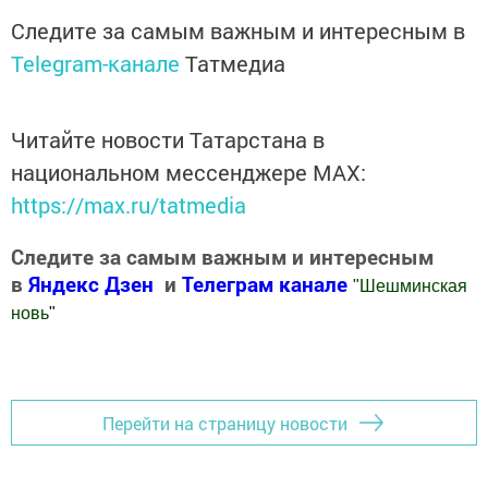
Следите за самым важным и интересным в
Telegram-канале
Татмедиа
Читайте новости Татарстана в
национальном мессенджере MАХ:
https://max.ru/tatmedia
Следите за самым важным и интересным
в
Яндекс Дзен
и
Телеграм канале
"
Шешминская
новь
"
Добавить Шешминскую новь в Яндекс.Новости
Перейти на страницу новости