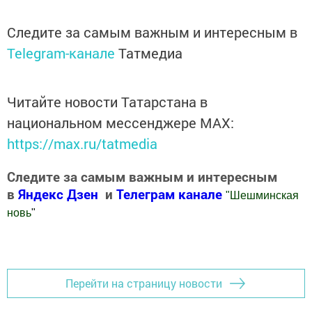
Следите за самым важным и интересным в
Telegram-канале
Татмедиа
Читайте новости Татарстана в
национальном мессенджере MАХ:
https://max.ru/tatmedia
Следите за самым важным и интересным
в
Яндекс Дзен
и
Телеграм канале
"
Шешминская
новь
"
Добавить Шешминскую новь в Яндекс.Новости
Перейти на страницу новости