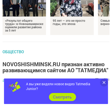
«Результат общего
95 лет — это не просто
Семья Г
труда»: в Новошешминске
годы, это эпоха
верност
оценили развитие района
за 5 лет
ОБЩЕСТВО
NOVOSHISHMINSK.RU признан активно
развивающимся сайтом АО "ТАТМЕДИА"
автор,
30 декабря 2016 - 07:16
972
0
0
А вы уже видели новое видео Tatmedia
Junior?
Cмотреть