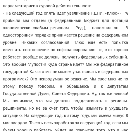
парламентариев к суровой действительности.
- На следующий год опять идет увеличение НДПИ, «плюс» - 1%
прибыли мы отдаем (в федеральный бюджет для дотаций
экономически слабым регионам, - Ред.), - напомнил он. - В
одностороннем порядке принимается решение на федеральном
уровне. Никаких согласований! Плюс еще есть попытка
изменить соотношение по софинансированию: те, кто хорошо
работает, вообще не должны получать федеральных субсидий.
Это вообще глупости! Куда страна идет? Мы же федеративное
государство! Как это мы не можем участвовать в федеральных
программах? Это непродуманное решение. Мы свое мнение по
этому поводу говорим. Я обращаюсь и к депутатам
Государственной Думы, Совета Федерации. Ну, так же нельзя!
Мы понимаем, что мы должны поддерживать и регионы-
реципиенты, но не за счет того, чтобы изымать и ухудшать
ситуацию. На следующий год, к этому году, мы имеем минус 8
миллиардов. То есть весь заработок за следующий год, если мы
будем хорошо работать, уйдет на покрытие того, что у нас