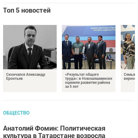
Топ 5 новостей
Скончался Александр
«Результат общего
Семья Г
Еронтьев
труда»: в Новошешминске
верност
оценили развитие района
за 5 лет
ОБЩЕСТВО
Анатолий Фомин: Политическая
культура в Татарстане возросла