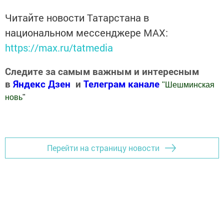
Читайте новости Татарстана в
национальном мессенджере MАХ:
https://max.ru/tatmedia
Следите за самым важным и интересным
в
Яндекс Дзен
и
Телеграм канале
"
Шешминская
новь
"
Добавить Шешминскую новь в Яндекс.Новости
Перейти на страницу новости