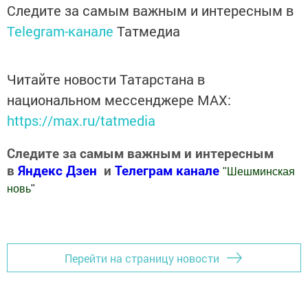
Следите за самым важным и интересным в
Telegram-канале
Татмедиа
Читайте новости Татарстана в
национальном мессенджере MАХ:
https://max.ru/tatmedia
Следите за самым важным и интересным
в
Яндекс Дзен
и
Телеграм канале
"
Шешминская
новь
"
Добавить Шешминскую новь в Яндекс.Новости
Перейти на страницу новости