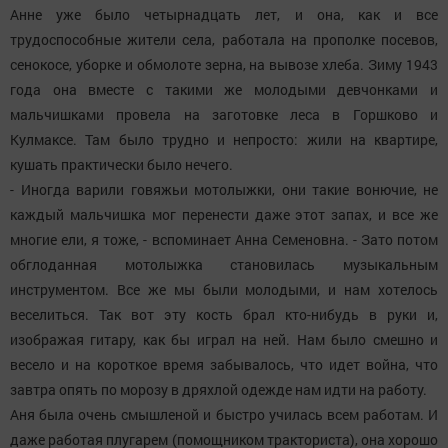
Анне уже было четырнадцать лет, и она, как и все
трудоспособные жители села, работала на прополке посевов,
сенокосе, уборке и обмолоте зерна, на вывозе хлеба. Зиму 1943
года она вместе с такими же молодыми девчонками и
мальчишками провела на заготовке леса в Горшково и
Кулмаксе. Там было трудно и непросто: жили на квартире,
кушать практически было нечего.
- Иногда варили говяжьи мотолыжки, они такие вонючие, не
каждый мальчишка мог перенести даже этот запах, и все же
многие ели, я тоже, - вспоминает Анна Семеновна. - Зато потом
обглоданная мотолыжка становилась музыкальным
инструментом. Все же мы были молодыми, и нам хотелось
веселиться. Так вот эту кость брал кто-нибудь в руки и,
изображая гитару, как бы играл на ней. Нам было смешно и
весело и на короткое время забывалось, что идет война, что
завтра опять по морозу в дряхлой одежде нам идти на работу.
Аня была очень смышленой и быстро училась всем работам. И
даже работая плугарем (помощником тракториста), она хорошо