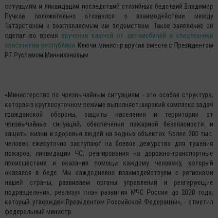
ситуациям и ликвидации последствий стихийных бедствий Владимир
Пучков положительно отозвался о взаимодействии между
Татарстаном и возглавляемым им ведомством. Такое заявление он
сделал во время
вручения ключей от автомобилей и спецтехники
спасателям республики
. Ключи министр вручал вместе с Президентом
РТ Рустамом Миннихановым.
«Министерство по чрезвычайным ситуациям - это особая структура,
которая в круглосуточном режиме выполняет широкий комплекс задач
гражданской обороны, защиты населения и территории от
чрезвычайных ситуаций, обеспечения пожарной безопасности и
защиты жизни и здоровья людей на водных объектах. Более 200 тыс.
человек ежесуточно заступают на боевое дежурство для тушения
пожаров, ликвидации ЧС, реагирования на дорожно-транспортные
происшествия и оказания помощи каждому человеку, который
оказался в беде. Мы каждодневно взаимодействуем с регионами
нашей страны, развиваем органы управления и реагирующие
подразделения, реализуя план развития МЧС России до 2020 года,
который утвержден Президентом Российской Федерации», - отметил
федеральный министр.