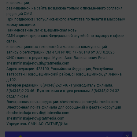
информации,
размещенной на сайте, возможна только с письменного согласия
редакций СМИ.
При поддержке Республиканского агентства по печати и массовым
коммуникациям.
Наименование СМИ: Шешминская новь
СМИ зарегистрировано Федеральной службой по надзору в сфере
связи,
информационных технологий и массовых коммуникаций
запись о регистрации СМИ ЭЛ № ФС 77 - 90148 от 07.10.2025
ФИО главного редактора: Мусин Азат Вализанович Email:
sheshminskaja-nov.dir@tatmedia.com
Адрес редакции: 423190, Российская Федерация, Республика
Татарстан, Новошешминский район, с.Новошешминск, ул.Ленина,
д.102.
Телефон редакции: 8(84348)2-21-46 - Руководитель филиала.
8(84348)2-23-46 - Бухгалтерия и отдел рекламы. 8(84348)2-24-32 -
отдел писем
Электронная почта редакции: sheshminskaja-nov@tatmedia.com
Электронная почта филиала для сообщений о фактах коррупции
sheshminskaja-nov.dir@tatmedia.com
sheshminskaja-nov@tatmedia.com
Учредитель СМИ: АО «ТАТМЕДИА»
Антикоррупционная политика