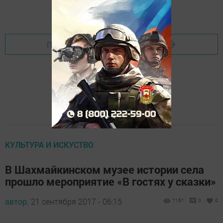
Добавить Шешминскую новь в Яндекс.Новости
Перейти на страницу новости
КУЛЬТУРА И ИСКУСТВО
В Шахмайкинском музее истории села
прошло мероприятие «В гостях у сказки»
автор,
21 сентября 2017 - 06:15
1161
0
0