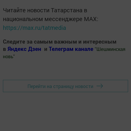
Читайте новости Татарстана в
национальном мессенджере MАХ:
https://max.ru/tatmedia
Следите за самым важным и интересным
в
Яндекс Дзен
и
Телеграм канале
"
Шешминская
новь
"
Добавить Шешминскую новь в Яндекс.Новости
Перейти на страницу новости