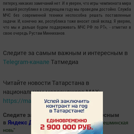
пятерку, никаких замечаний нет. И я уверен, что игры чемпионата мира
в нашей республике в следующем году мы проведем достойно. Служба
МЧС без современной техники неспособна решать поставленные
задачи. И, конечно же, республика тоже вносит свой вклад. Я уверяю,
что мы и дальше будем поддерживать МЧС РФ по РТ», - отметил в
свою очередь Рустам Минниханов.
Следите за самым важным и интересным в
Telegram-канале
Татмедиа
Читайте новости Татарстана в
национальном мессенджере MАХ:
https://max.ru/tatmedia
Следите за самым важным и интересным
в
Яндекс Дзен
и
Телеграм канале
"
Шешминская
новь
"