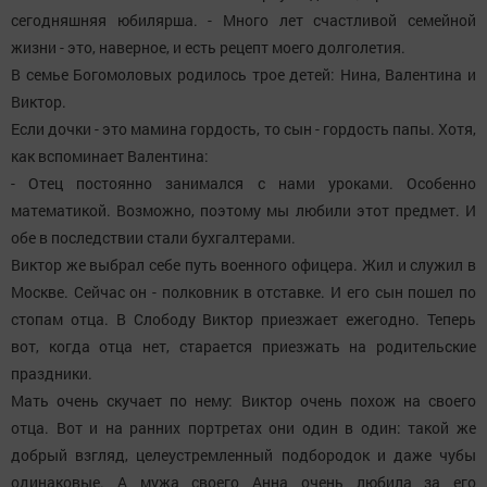
сегодняшняя юбилярша. - Много лет счастливой семейной
жизни - это, наверное, и есть рецепт моего долголетия.
В семье Богомоловых родилось трое детей: Нина, Валентина и
Виктор.
Если дочки - это мамина гордость, то сын - гордость папы. Хотя,
как вспоминает Валентина:
- Отец постоянно занимался с нами уроками. Особенно
математикой. Возможно, поэтому мы любили этот предмет. И
обе в последствии стали бухгалтерами.
Виктор же выбрал себе путь военного офицера. Жил и служил в
Москве. Сейчас он - полковник в отставке. И его сын пошел по
стопам отца. В Слободу Виктор приезжает ежегодно. Теперь
вот, когда отца нет, старается приезжать на родительские
праздники.
Мать очень скучает по нему: Виктор очень похож на своего
отца. Вот и на ранних портретах они один в один: такой же
добрый взгляд, целеустремленный подбородок и даже чубы
одинаковые. А мужа своего Анна очень любила за его