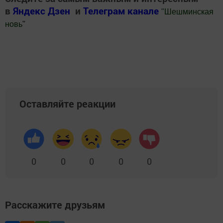
в
Яндекс Дзен
и
Телеграм канале
"
Шешминская
новь
"
Добавить Шешминскую новь в Яндекс.Новости
Оставляйте реакции
0
0
0
0
0
Расскажите друзьям