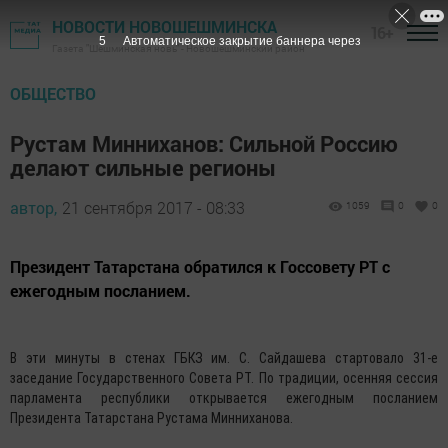
НОВОСТИ НОВОШЕШМИНСКА
16+
4
Автоматическое закрытие баннера через
Газета "Шешминская новь" - Новошешминский район
ОБЩЕСТВО
Рустам Минниханов: Сильной Россию
делают сильные регионы
автор,
21 сентября 2017 - 08:33
1059
0
0
Президент Татарстана обратился к Госсовету РТ с
ежегодным посланием.
В эти минуты в стенах ГБКЗ им. С. Сайдашева стартовало 31-е
заседание Государственного Совета РТ. По традиции, осенняя сессия
парламента республики открывается ежегодным посланием
Президента Татарстана Рустама Минниханова.