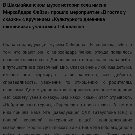
В Шахмайкинском музее истории села имени
Мирхайдара Файзи» прошло мероприятие «В гостях у
сказки» с вручением «Культурного дневника
школьника» учащимся 1-4 классов
Сначала заведующая музеем Сабирова Г.К. спросила ребят о
том, что знают они о Мирхайдаре Файзи, откуда появилось
название нашего села. Дополнив их ответы, она позвала ребят
в путешествие в сказочный мир. Сказки очень любимы детьми,
именно они формируют такие качества, как доброта,
справедливость, уважение по отношению к родителям,
взрослым. Дети с удовольствием принимали участие заданиях
«По сюжету узнай сказку», «Из какой сказки этот отрывок?»,
«Найди лишнего героя», «Определи авторов сказок». В гости к
ним пришла Баба Яга (заведующая СДК Гатауллина В.К.) с
полной корзиной потерянных вещей, принадлежащих
сказочным героям. Дети помогли и ей. Баба Яга поблагодарила
ребят и раздала им «Культурные дневники». Также дети