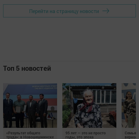
Перейти на страницу новости
Топ 5 новостей
«Результат общего
95 лет — это не просто
Семья Г
труда»: в Новошешминске
годы, это эпоха
верност