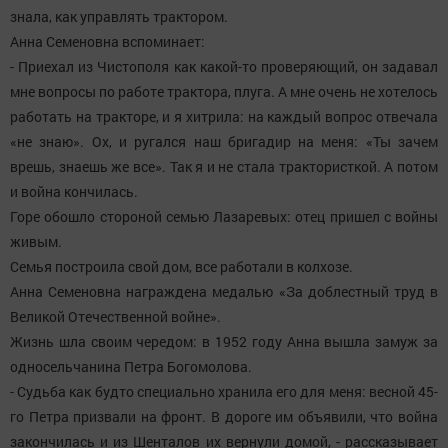
знала, как управлять трактором.
Анна Семеновна вспоминает:
- Приехал из Чистополя как какой-то проверяющий, он задавал
мне вопросы по работе трактора, плуга. А мне очень не хотелось
работать на тракторе, и я хитрила: на каждый вопрос отвечала
«не знаю». Ох, и ругался наш бригадир на меня: «Ты зачем
врешь, знаешь же все». Так я и не стала трактористкой. А потом
и война кончилась.
Горе обошло стороной семью Лазаревых: отец пришел с войны
живым.
Семья построила свой дом, все работали в колхозе.
Анна Семеновна награждена медалью «За доблестный труд в
Великой Отечественной войне».
Жизнь шла своим чередом: в 1952 году Анна вышла замуж за
односельчанина Петра Богомолова.
- Судьба как будто специально хранила его для меня: весной 45-
го Петра призвали на фронт. В дороге им объявили, что война
закончилась и из Шенталов их вернули домой, - рассказывает