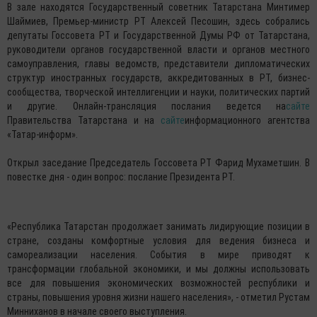
В зале находятся Государственный советник Татарстана Минтимер
Шаймиев, Премьер-министр РТ Алексей Песошин, здесь собрались
депутаты Госсовета РТ и Государственной Думы РФ от Татарстана,
руководители органов государственной власти и органов местного
самоуправления, главы ведомств, представители дипломатических
структур иностранных государств, аккредитованных в РТ, бизнес-
сообщества, творческой интеллигенции и науки, политических партий
и другие. Онлайн-трансляция послания ведется на
сайте
Правительства Татарстана и на
сайте
информационного агентства
«Татар-информ».
Открыл заседание Председатель Госсовета РТ Фарид Мухаметшин. В
повестке дня - один вопрос: послание Президента РТ.
«Республика Татарстан продолжает занимать лидирующие позиции в
стране, созданы комфортные условия для ведения бизнеса и
самореализации населения. События в мире приводят к
трансформации глобальной экономики, и мы должны использовать
все для повышения экономических возможностей республики и
страны, повышения уровня жизни нашего населения», - отметил Рустам
Минниханов в начале своего выступления.