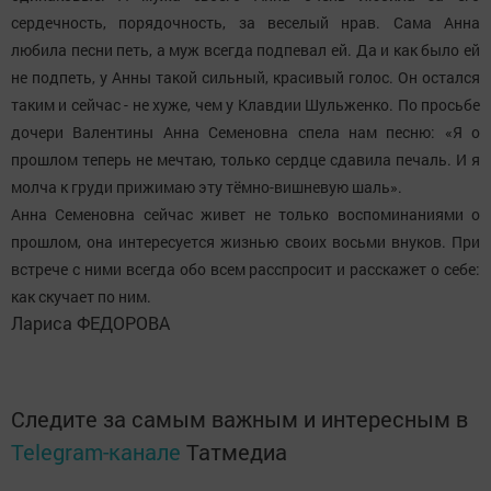
сердечность, порядочность, за веселый нрав. Сама Анна
любила песни петь, а муж всегда подпевал ей. Да и как было ей
не подпеть, у Анны такой сильный, красивый голос. Он остался
таким и сейчас - не хуже, чем у Клавдии Шульженко. По просьбе
дочери Валентины Анна Семеновна спела нам песню: «Я о
прошлом теперь не мечтаю, только сердце сдавила печаль. И я
молча к груди прижимаю эту тёмно-вишневую шаль».
Анна Семеновна сейчас живет не только воспоминаниями о
прошлом, она интересуется жизнью своих восьми внуков. При
встрече с ними всегда обо всем расспросит и расскажет о себе:
как скучает по ним.
Лариса ФЕДОРОВА
Следите за самым важным и интересным в
Telegram-канале
Татмедиа