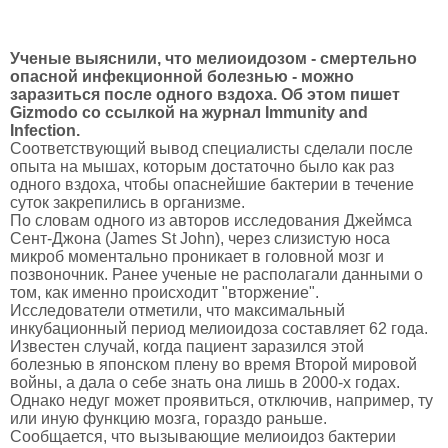
Ученые выяснили, что мелиоидозом - смертельно
опасной инфекционной болезнью - можно
заразиться после одного вздоха. Об этом пишет
Gizmodo со ссылкой на журнал Immunity and
Infection.
Соответствующий вывод специалисты сделали после
опыта на мышах, которым достаточно было как раз
одного вздоха, чтобы опаснейшие бактерии в течение
суток закрепились в организме.
По словам одного из авторов исследования Джеймса
Сент-Джона (James St John), через слизистую носа
микроб моментально проникает в головной мозг и
позвоночник. Ранее ученые не располагали данными о
том, как именно происходит "вторжение".
Исследователи отметили, что максимальный
инкубационный период мелиоидоза составляет 62 года.
Известен случай, когда пациент заразился этой
болезнью в японском плену во время Второй мировой
войны, а дала о себе знать она лишь в 2000-х годах.
Однако недуг может проявиться, отключив, например, ту
или иную функцию мозга, гораздо раньше.
Сообщается, что вызывающие мелиоидоз бактерии