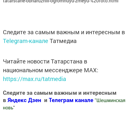
tatarstane-obnaruzhili-ogromnuyu-zmeyu-%20foto.html
Следите за самым важным и интересным в
Telegram-канале
Татмедиа
Читайте новости Татарстана в
национальном мессенджере MАХ:
https://max.ru/tatmedia
Следите за самым важным и интересным
в
Яндекс Дзен
и
Телеграм канале
"
Шешминская
новь
"
Добавить Шешминскую новь в Яндекс.Новости