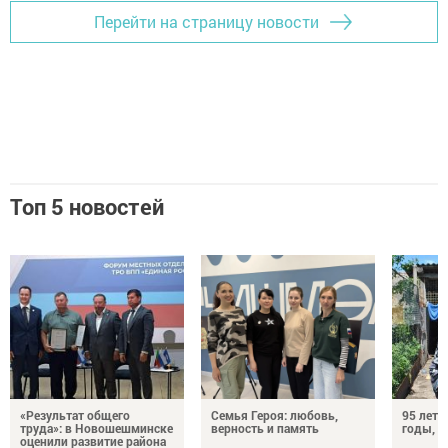
Перейти на страницу новости
Топ 5 новостей
«Результат общего
Семья Героя: любовь,
95 лет 
труда»: в Новошешминске
верность и память
годы, э
оценили развитие района