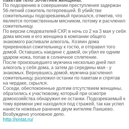
пакетам тело 50-летней женщины.
По подозрению в совершении преступления задержан
56-летний сожитель потерпевшей. В убийстве
сожительницы подозреваемый признался, отметив, что
является потомственным мясником, потому и расчленил
сожительницу.
По версии следователей СКР, в ночь со 2 на 3 мая у себя
дома мясник и его женщина в компании общего
знакомого распивали алкоголь. Хозяин дома
приревновал сожительницу к гостю, и отправил того
домой. Оставшись наедине с дамой, он убил ее одним
ударом ножа, попав в солнечное сплетение.
После произошедшего мужчина несколько дней пил
алкоголь у себя дома, а затем до середины мая - у
знакомых. Вернувшись домой, мужчина расчленил
сожительницу, разложил останки по пакетам и спрятав
на чердаке, скрылся.
Соседи, обеспокоенные долгим отсутствием женщины,
обратились к участковому, который при осмотре
домохозяйства обнаружил ее останки. Подозреваемый к
тому времени уже находился под стражей, так как успел
нанести ножевые ранения двум жителям Лаишево.
Возбуждено уголовное дело.
http://sntat.ru/