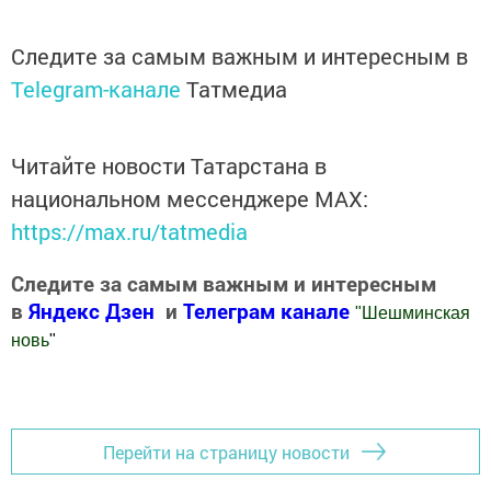
Следите за самым важным и интересным в
Telegram-канале
Татмедиа
Читайте новости Татарстана в
национальном мессенджере MАХ:
https://max.ru/tatmedia
Следите за самым важным и интересным
в
Яндекс Дзен
и
Телеграм канале
"
Шешминская
новь
"
Добавить Шешминскую новь в Яндекс.Новости
Перейти на страницу новости