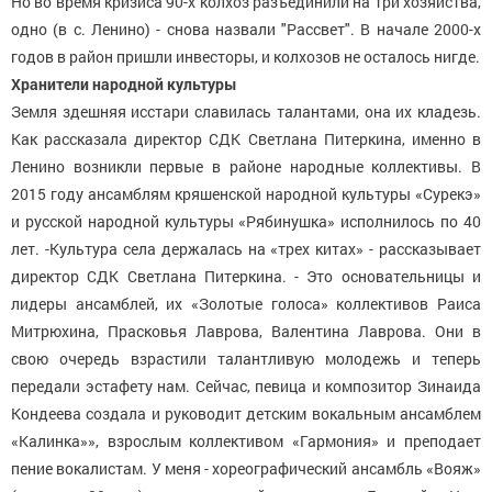
Но во время кризиса 90-х колхоз разъединили на три хозяйства,
одно (в с. Ленино) - снова назвали "Рассвет". В начале 2000-х
годов в район пришли инвесторы, и колхозов не осталось нигде.
Хранители
народной культуры
Земля здешняя исстари славилась талантами, она их кладезь.
Как рассказала директор СДК Светлана Питеркина, именно в
Ленино возникли первые в районе народные коллективы. В
2015 году ансамблям кряшенской народной культуры «Сурекэ»
и русской народной культуры «Рябинушка» исполнилось по 40
лет. -Культура села держалась на «трех китах» - рассказывает
директор СДК Светлана Питеркина. - Это основательницы и
лидеры ансамблей, их «Золотые голоса» коллективов Раиса
Митрюхина, Прасковья Лаврова, Валентина Лаврова. Они в
свою очередь взрастили талантливую молодежь и теперь
передали эстафету нам. Сейчас, певица и композитор Зинаида
Кондеева создала и руководит детским вокальным ансамблем
«Калинка»», взрослым коллективом «Гармония» и преподает
пение вокалистам. У меня - хореографический ансамбль «Вояж»