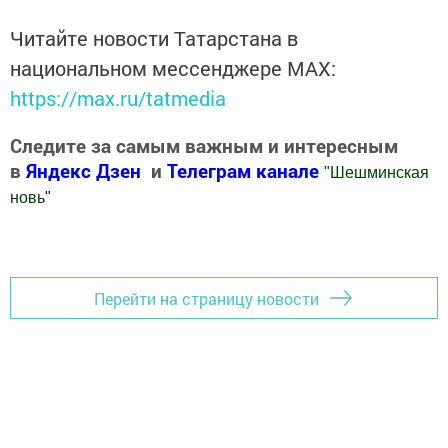
Читайте новости Татарстана в
национальном мессенджере MАХ:
https://max.ru/tatmedia
Следите за самым важным и интересным
в
Яндекс Дзен
и
Телеграм канале
"
Шешминская
новь
"
Добавить Шешминскую новь в Яндекс.Новости
Перейти на страницу новости