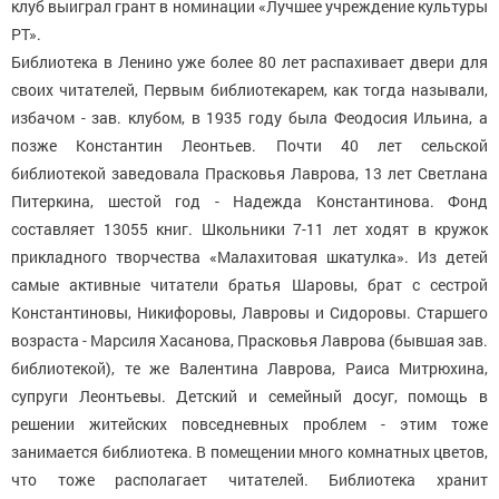
клуб выиграл грант в номинации «Лучшее учреждение культуры
РТ».
Библиотека в Ленино уже более 80 лет распахивает двери для
своих читателей, Первым библиотекарем, как тогда называли,
избачом - зав. клубом, в 1935 году была Феодосия Ильина, а
позже Константин Леонтьев. Почти 40 лет сельской
библиотекой заведовала Прасковья Лаврова, 13 лет Светлана
Питеркина, шестой год - Надежда Константинова. Фонд
составляет 13055 книг. Школьники 7-11 лет ходят в кружок
прикладного творчества «Малахитовая шкатулка». Из детей
самые активные читатели братья Шаровы, брат с сестрой
Константиновы, Никифоровы, Лавровы и Сидоровы. Старшего
возраста - Марсиля Хасанова, Прасковья Лаврова (бывшая зав.
библиотекой), те же Валентина Лаврова, Раиса Митрюхина,
супруги Леонтьевы. Детский и семейный досуг, помощь в
решении житейских повседневных проблем - этим тоже
занимается библиотека. В помещении много комнатных цветов,
что тоже располагает читателей. Библиотека хранит