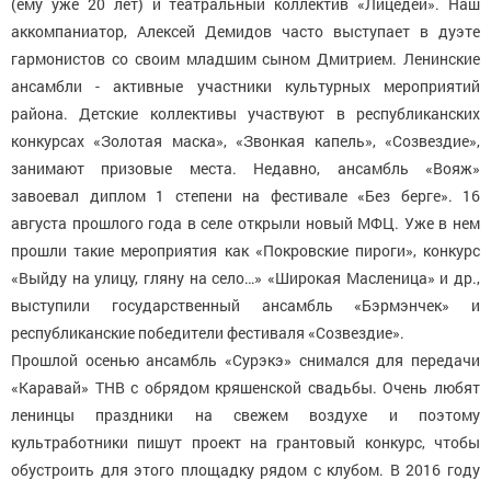
(ему уже 20 лет) и театральный коллектив «Лицедей». Наш
аккомпаниатор, Алексей Демидов часто выступает в дуэте
гармонистов со своим младшим сыном Дмитрием. Ленинские
ансамбли - активные участники культурных мероприятий
района. Детские коллективы участвуют в республиканских
конкурсах «Золотая маска», «Звонкая капель», «Созвездие»,
занимают призовые места. Недавно, ансамбль «Вояж»
завоевал диплом 1 степени на фестивале «Без берге». 16
августа прошлого года в селе открыли новый МФЦ. Уже в нем
прошли такие мероприятия как «Покровские пироги», конкурс
«Выйду на улицу, гляну на село…» «Широкая Масленица» и др.,
выступили государственный ансамбль «Бэрмэнчек» и
республиканские победители фестиваля «Созвездие».
Прошлой осенью ансамбль «Сурэкэ» снимался для передачи
«Каравай» ТНВ с обрядом кряшенской свадьбы. Очень любят
ленинцы праздники на свежем воздухе и поэтому
культработники пишут проект на грантовый конкурс, чтобы
обустроить для этого площадку рядом с клубом. В 2016 году