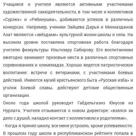
Учащиеся и учителя являются активными участниками
художественной самодеятельности, в том числе и коллективов
«Сурэкэ» и «Рябинушка», добиваются успехов в различных
конкурсах. Например, ученики Зайцева Дарья и Миниазданов
Азат являются «звёздами» культурной жизни школы и села. На
высоком уровне поставлена спортивная работа благодаря
учителю физкультуры Ильгизару Сабирову. Его воспитанники
ежегодно занимают призовые места в различных спортивных
соревнованиях и олимпиадах. Хорошо ведется патриотическое
воспитание: встречи с ветеранами, с участниками боевых
действий. Имеются музей крестьянского быта «Русская изба» и
уголок Боевой славы, действуют детские общественные
организации.
Около года школой руководит Габдельгазиз Юнусов из
Нурлата. Учителя отзываются о новом директоре: «взялся за
дело с душой, наладил контакт с коллективом и родителями».
- Когда я принял школу, все меня устроило, кроме успеваемости.
В прошлом году школа в республиканском рейтинге попала в