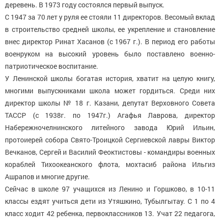
деревень. В 1973 году состоялся первый выпуск.
С 1947 за 70 лет у руля ее стояли 11 директоров. Весомый вклад
в строительство средней школы, ее укрепление и становление
внес директор Ринат Хасанов (с 1967 г.). В период его работы
военруком на высокий уровень было поставлено военно-
патриотическое воспитание.
У Ленинской школы богатая история, хватит на целую книгу,
многими выпускниками школа может гордиться. Среди них
директор школы № 18 г. Казани, депутат Верховного Совета
ТАССР (с 1938г. по 1947г.) Агафья Лаврова, директор
Набережночелнинского литейного завода Юрий Ильин,
протоиерей собора Свято-Троицкой Сергиевской лавры Виктор
Вечканов, Сергей и Василий Феоктистовы - командиры военных
кораблей Тихоокеанского флота, мохтасиб района Ильгиз
Ашрапов и многие другие.
Сейчас в школе 97 учащихся из Ленино и Горшково, в 10-11
классы ездят учиться дети из Утяшкино, Тубылгытау. С 1 по 4
класс ходит 42 ребенка, первоклассников 13. Учат 22 педагога,