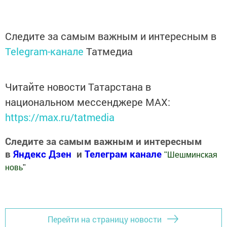
Следите за самым важным и интересным в
Telegram-канале
Татмедиа
Читайте новости Татарстана в
национальном мессенджере MАХ:
https://max.ru/tatmedia
Следите за самым важным и интересным
в
Яндекс Дзен
и
Телеграм канале
"
Шешминская
новь
"
Добавить Шешминскую новь в Яндекс.Новости
Перейти на страницу новости