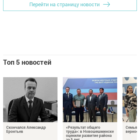
Перейти на страницу новости
Топ 5 новостей
Скончался Александр
«Результат общего
Семья Г
Еронтьев
труда»: в Новошешминске
верност
оценили развитие района
за 5 лет