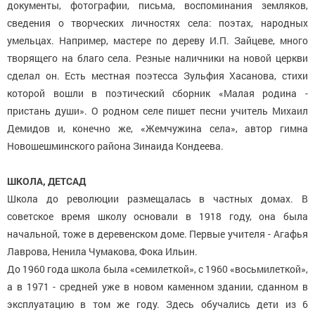
документы, фотографии, письма, воспоминания земляков,
сведения о творческих личностях села: поэтах, народных
умельцах. Например, мастере по дереву И.П. Зайцеве, много
творящего на благо села. Резные наличники на новой церкви
сделал он. Есть местная поэтесса Зульфия Хасанова, стихи
которой вошли в поэтический сборник «Малая родина -
пристань души». О родном селе пишет песни учитель Михаил
Демидов и, конечно же, «Жемчужина села», автор гимна
Новошешминского района Зинаида Кондеева.
ШКОЛА, ДЕТСАД
Школа до революции размещалась в частных домах. В
советское время школу основали в 1918 году, она была
начальной, тоже в деревенском доме. Первые учителя - Агафья
Лаврова, Ненила Чумакова, Фока Ильин.
До 1960 года школа была «семилеткой», с 1960 «восьмилеткой»,
а в 1971 - средней уже в новом каменном здании, сданном в
эксплуатацию в том же году. Здесь обучались дети из 6