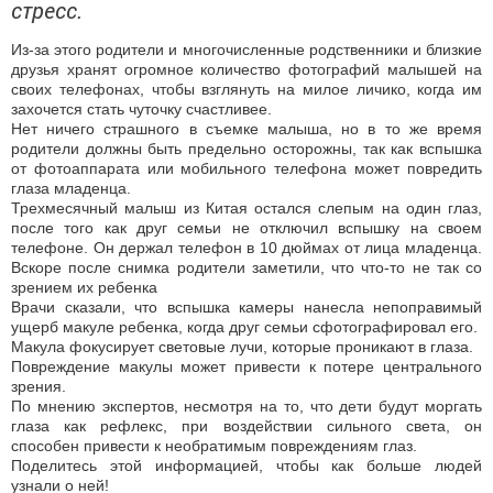
стресс.
Из-за этого родители и многочисленные родственники и близкие
друзья хранят огромное количество фотографий малышей на
своих телефонах, чтобы взглянуть на милое личико, когда им
захочется стать чуточку счастливее.
Нет ничего страшного в съемке малыша, но в то же время
родители должны быть предельно осторожны, так как вспышка
от фотоаппарата или мобильного телефона может повредить
глаза младенца.
Трехмесячный малыш из Китая остался слепым на один глаз,
после того как друг семьи не отключил вспышку на своем
телефоне. Он держал телефон в 10 дюймах от лица младенца.
Вскоре после снимка родители заметили, что что-то не так со
зрением их ребенка
Врачи сказали, что вспышка камеры нанесла непоправимый
ущерб макуле ребенка, когда друг семьи сфотографировал его.
Макула фокусирует световые лучи, которые проникают в глаза.
Повреждение макулы может привести к потере центрального
зрения.
По мнению экспертов, несмотря на то, что дети будут моргать
глаза как рефлекс, при воздействии сильного света, он
способен привести к необратимым повреждениям глаз.
Поделитесь этой информацией, чтобы как больше людей
узнали о ней!