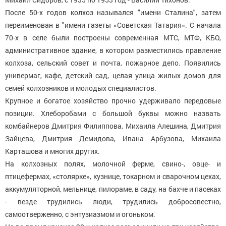
После 50-х годов колхоз назывался "имени Сталина", затем
переименован в "имени газеты «Советская Татария». С начала
70-х в селе были построены современная МТС, МТФ, КБО,
административное здание, в котором разместились правление
колхоза, сельский совет и почта, пожарное депо. Появились
универмаг, кафе, детский сад, целая улица жилых домов для
семей колхозников и молодых специалистов.
Крупное и богатое хозяйство прочно удерживало передовые
позиции. Хлеборобами с большой буквы можно назвать
комбайнеров Дмитрия Филиппова, Михаила Алешина, Дмитрия
Зайцева, Дмитрия Демидова, Ивана Арбузова, Михаила
Карташова и многих других.
На колхозных полях, молочной ферме, свино-, овце- и
птицефермах, «столярке», кузнице, токарном и сварочном цехах,
аккумуляторной, мельнице, пилораме, в саду, на бахче и пасеках
- везде трудились люди, трудились добросовестно,
самоотверженно, с энтузиазмом и огоньком.