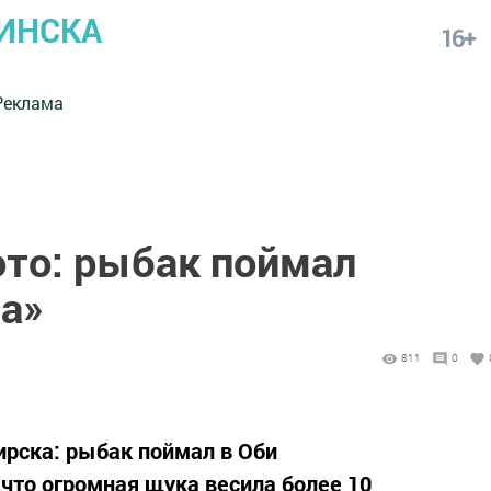
ИНСКА
16+
Реклама
то: рыбак поймал
а»
811
0
рска: рыбак поймал в Оби
что огромная щука весила более 10