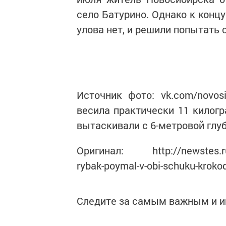
село Батурино. Однако к конц
улова нет, и решили попытать 
Источник фото: vk.com/novo
весила практически 11 килог
вытаскивали с 6-метровой глу
Оригинал: http://newstes.ru/2
rybak-poymal-v-obi-schuku-krokod
Следите за самым важным и 