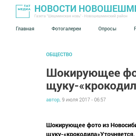
НОВОСТИ НОВОШЕШМ
Газета "Шешминская новь" - Новошешминский район
Главная
Фотогалереи
Опросы
ОБЩЕСТВО
Шокирующее фо
щуку-«крокодил
автор,
9 июля 2017 - 06:57
Шокирующее фото из Новосиби
щуку-«крокодила»Уточняется, 