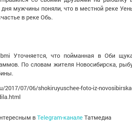
у дня мужчины поняли, что в местной реке Уен
счастье в реке Обь.
sibmi Уточняется, что пойманная в Оби щук
раммов. По словам жителя Новосибирска, рыб
бины.
017/07/06/shokiruyuschee-foto-iz-novosibirska
ila.html
интересным в
Telegram-канале
Татмедиа