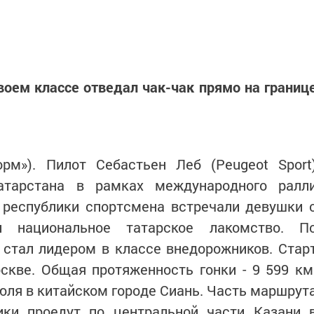
своем классе отведал чак-чак прямо на границ
орм»). Пилот Себастьен Леб (Peugeot Sport
атарстана в рамках международного ралл
 республики спортсмена встречали девушки 
л национальное татарское лакомство. П
 стал лидером в классе внедорожников. Стар
скве. Общая протяженность гонки - 9 599 км
ля в китайском городе Сиань. Часть маршрут
вики проедут по центральной части Казани 