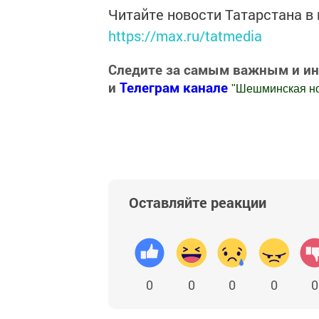
Читайте новости Татарстана 
https://max.ru/tatmedia
Следите за самым важным и и
и
Телеграм канале
"
Шешминская н
Добавить Шешминскую новь в Яндекс
Оставляйте реакции
0
0
0
0
0