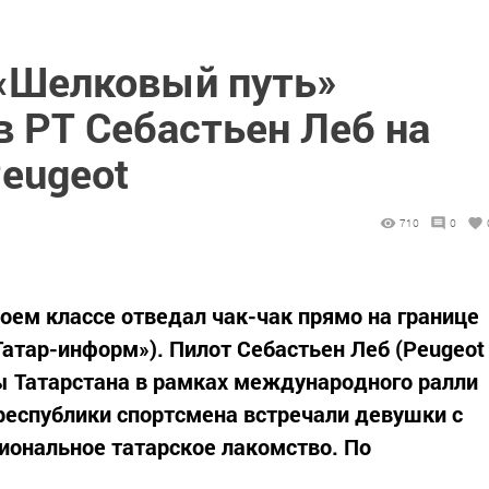
 «Шелковый путь»
 РТ Себастьен Леб на
eugeot
710
0
воем классе отведал чак-чак прямо на границе
«Татар-информ»). Пилот Себастьен Леб (Peugeot
ы Татарстана в рамках международного ралли
республики спортсмена встречали девушки с
циональное татарское лакомство. По