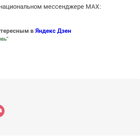
в национальном мессенджере MАХ:
нтересным в
Яндекс Дзен
овь
"
.Новости