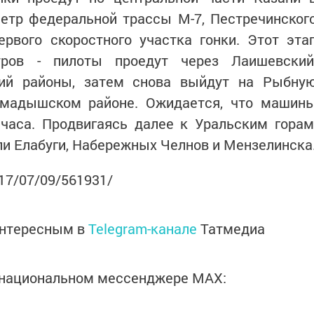
метр федеральной трассы М-7, Пестречинског
ервого скоростного участка гонки. Этот эта
тров - пилоты проедут через Лаишевский
кий районы, затем снова выйдут на Рыбну
мадышском районе. Ожидается, что машин
 часа. Продвигаясь далее к Уральским горам
и Елабуги, Набережных Челнов и Мензелинска
017/07/09/561931/
интересным в
Telegram-канале
Татмедиа
в национальном мессенджере MАХ: