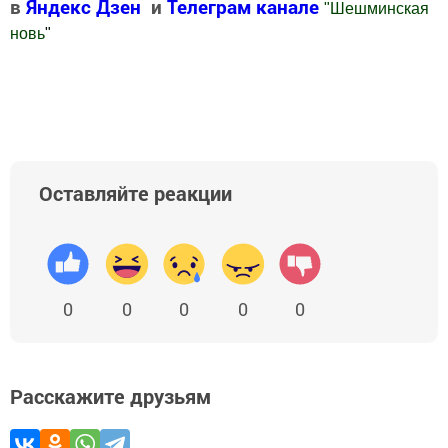
в
Яндекс Дзен
и
Телеграм канале
"
Шешминская
новь
"
Добавить Шешминскую новь в Яндекс.Новости
Оставляйте реакции
0
0
0
0
0
Расскажите друзьям