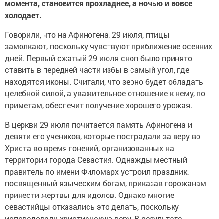
момента, становится прохладнее, а ночью и вовсе
холодает.
Говорили, что на Афиногена, 29 июля, птицы
замолкают, поскольку чувствуют приближение осенних
дней. Первый сжатый 29 июля сноп было принято
ставить в передней части избы в самый угол, где
находятся иконы. Считали, что зерно будет обладать
целебной силой, а уважительное отношение к нему, по
приметам, обеспечит получение хорошего урожая.
В церкви 29 июля почитается память Афиногена и
девяти его учеников, которые пострадали за веру во
Христа во время гонений, организованных на
территории города Севастия. Однажды местный
правитель по имени Филомарх устроил праздник,
посвященный языческим богам, приказав горожанам
принести жертвы для идолов. Однако многие
севастийцы отказались это делать, поскольку
исповедовали христианскую веру. В результате