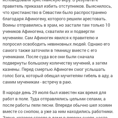
правитель приказал избить отступников. Выяснилось,
что христианство в Севастии было распространено
благодаря Афиногену, которого решили арестовать.
Воины отправились в храм, но застали там только 10
учеников Афиногена, схватили их и подвергли
мучениям. Сам Афиноген явился к правителю и
попросил освободить невиновных людей. Однако его
самого также заточили в темницу вместе с его
учениками. После суда все они были сначала
подвернуты большому количеству мучений, а затем
казнены. Перед смертью Афиноген смог услышать
голос Бога, который обещал мучителям гибель в аду, а
самим мученикам - встречу в раю.
В народе день 29 июля был известен как время для
работ в поле. Туда отправлялись целыми селами, а
после работы пели песни. Впереди обычно шел хозяин
вместе со снопом, а уже за ним находились работники.
Зерно, которое стояло в доме в первом снопе, часто