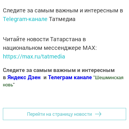
Следите за самым важным и интересным в
Telegram-канале
Татмедиа
Читайте новости Татарстана в
национальном мессенджере MАХ:
https://max.ru/tatmedia
Следите за самым важным и интересным
в
Яндекс Дзен
и
Телеграм канале
"
Шешминская
новь
"
Добавить Шешминскую новь в Яндекс.Новости
Перейти на страницу новости