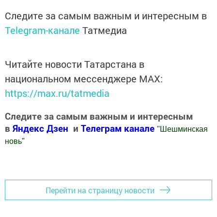
Следите за самым важным и интересным в
Telegram-канале
Татмедиа
Читайте новости Татарстана в
национальном мессенджере MАХ:
https://max.ru/tatmedia
Следите за самым важным и интересным
в
Яндекс Дзен
и
Телеграм канале
"
Шешминская
новь
"
Добавить Шешминскую новь в Яндекс.Новости
Перейти на страницу новости