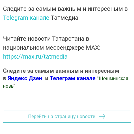
Следите за самым важным и интересным в
Telegram-канале
Татмедиа
Читайте новости Татарстана в
национальном мессенджере MАХ:
https://max.ru/tatmedia
Следите за самым важным и интересным
в
Яндекс Дзен
и
Телеграм канале
"
Шешминская
новь
"
Добавить Шешминскую новь в Яндекс.Новости
Перейти на страницу новости