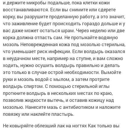
и держите микробы подальше, пока клетки кожи
восстанавливаются. Если вы снимите или сдерете
корку, вы разрушите проделанную работу, а это значит,
что заживление будет происходить гораздо дольше и у
вас даже может остаться шрам. Через неделю или две
корка должна отпасть сам. Не протыкайте водяную
мозоль Неповрежденная кожа под мозолью стерильна,
что уменьшает риск инфекции. Если волдырь оказался
в неудачном месте, например на ступне, и вам сложно
ходить, нужно осушить волдырь правильно и делать
это только в случае острой необходимости. Вымойте
руки и мозоль водой с мылом, а затем протрите
волдырь спиртом. С помощью стерильной иглы
проткните волдырь в нескольких местах по краю,
позволив жидкости вытечь, и оставив кожицу над
мозолью. Нанесите мазь с антибиотиком и наложите
повязку или наклейте пластырь.
Не ковыряйте облезший лак на ногтях Как только вы