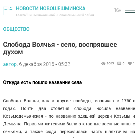
НОВОСТИ НОВОШЕШМИНСКА
16+
Газета "Шешминская новь" - Новошешминский район
ОБЩЕСТВО
Слобода Волчья - село, воспрявшее
духом
автор,
6 декабря 2016 - 05:32
2065
0
1
Откуда есть пошло название села
Слобода Волчья, как и другие слободы, возникла в 1760-х
годах. Почти два столетия слобода носила название
Козьмодемьянская - по названию здешней церкви Козьмы и
Демьяна. Первыми жителями были отставные военные чины с
семьями, а также сюда переселилась часть шляхтичей из