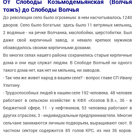
От Слободы Козьмодемьянская (Волчья
тожъ) до Слободы Волчья
До революции село было огромным: в нем насчитывалось 1240
дворов. Село было богатым: здесь было 11 ветряных мельниц,
2 водяные - на речке Волчанка, маслобойки, шерстобитки. Был
даже свой кирпичный завод, и немало крепких мужиков
обзаводилось своими кирпичными домами.
Во многих селах нашего района сохранились старые кирпичные
дома и они еще служат людям. В Слободе Волчьей ни одного
такого дома нет, как нет ни мельниц, ни заводов.
- Так чем же живет народ в вашем селе? - вопрос главе СП Ивану
Улитину.
- Трудоспособных людей в нашем селе 192 человека. 48 человек
работают в сельском хозяйстве: в КФХ «Козлов В.В.», 36 - в
бюджетной сфере, 11 - у нефтяников, 53 человека работают в
других отраслях, 3 - индивидуальные предприниматели. Многие
сельчане занимаются личным подворьем, выращивают скот. В
частном секторе содержится 85 голов КРС, из них 36 коров.