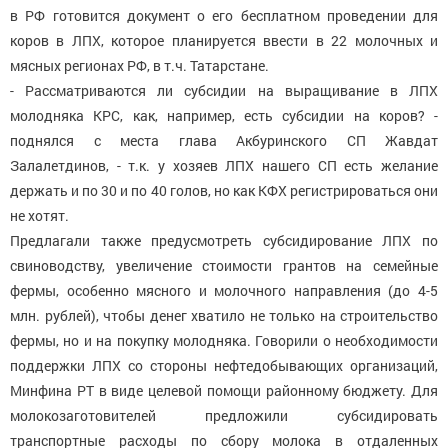
в РФ готовится документ о его бесплатном проведении для
коров в ЛПХ, которое планируется ввести в 22 молочных и
мясных регионах РФ, в т.ч. Татарстане.
- Рассматриваются ли субсидии на выращивание в ЛПХ
молодняка КРС, как, например, есть субсидии на коров? -
поднялся с места глава Акбуринского СП Жавдат
Залалетдинов, - т.к. у хозяев ЛПХ нашего СП есть желание
держать и по 30 и по 40 голов, но как КФХ регистрироваться они
не хотят.
Предлагали также предусмотреть субсидирование ЛПХ по
свиноводству, увеличение стоимости грантов на семейные
фермы, особенно мясного и молочного направления (до 4-5
млн. рублей), чтобы денег хватило не только на строительство
фермы, но и на покупку молодняка. Говорили о необходимости
поддержки ЛПХ со стороны нефтедобывающих организаций,
Минфина РТ в виде целевой помощи районному бюджету. Для
молокозаготовителей предложили субсидировать
транспортные расходы по сбору молока в отдаленных