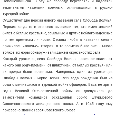
Новошешминска. В эту же слободу переселяли и наделяли
земельными наделами военных, отличившихся в русско-
турецкой войне.
Существует две версии нового названия села Слобода Волчья.
Первая: когда-то в это село выселяли тех, кто имел «волчий
билет»: беглые крестьяне, ссыльные и другие неблагонадежные
по тем временам личности. Отсюда якобы в названии села и
прижилось «волчье». Вторая: в те времена было очень много
волков, их норы обнаруживали даже в окрестностях села.
Каждый уроженец села Слобода Волчья наверное знает, от
какого они роду-племени: от шляхтичей, от беглых крестьян или
их предки были военными. Наверняка, один из уроженцев
Слободы Волчья - Борис Чекин, 1922 года рождения, был из
рода отличившихся в турецкой войне офицеров. Ведь не зря в
годы Великой Отечественной войны он дослужился до
заместителя командира эскадрильи 566-го штурмового
Солнечногорского авиационного полка. А в 1945 году ему
присвоено звание Героя Советского Союза.