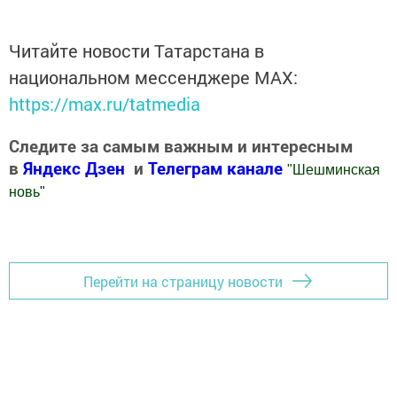
Читайте новости Татарстана в
национальном мессенджере MАХ:
https://max.ru/tatmedia
Следите за самым важным и интересным
в
Яндекс Дзен
и
Телеграм канале
"
Шешминская
новь
"
Добавить Шешминскую новь в Яндекс.Новости
Перейти на страницу новости