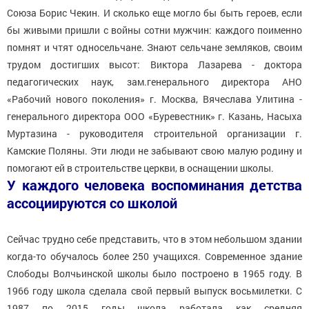
Союза Борис Чекин. И сколько еще могло бы быть героев, если
бы живыми пришли с войны сотни мужчин: каждого поименно
помнят и чтят односельчане. Знают сельчане земляков, своим
трудом достигших высот: Виктора Лазарева - доктора
педагогических наук, зам.генерального директора АНО
«Рабочий нового поколения» г. Москва, Вячеслава Улитина -
генерального директора ООО «Буревестник» г. Казань, Насыха
Муртазина - руководителя строительной организации г.
Камские Поляны. Эти люди не забывают свою малую родину и
помогают ей в строительстве церкви, в оснащении школы.
У каждого человека воспоминания детства
ассоциируются со школой
Сейчас трудно себе представить, что в этом небольшом здании
когда-то обучалось более 250 учащихся. Современное здание
Слободы Волчьинской школы было построено в 1965 году. В
1966 году школа сделала свой первый выпуск восьмилетки. С
1987 по 2015 годы школа работала как средняя