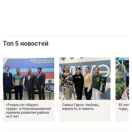
Топ 5 новостей
«Результат общего
Семья Героя: любовь,
95 лет 
труда»: в Новошешминске
верность и память
годы, э
оценили развитие района
за 5 лет