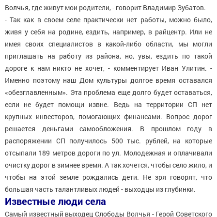
Волчья, где живут мои родители, - говорит Владимир Зубатов.
- Так как в своем селе практически нет работы, можно было,
живя у себя на родине, ездить, например, в райцентр. Или не
имея своих специалистов в какой-либо области, мы могли
приглашать на работу из района, но, увы, ездить по такой
дороге к нам никто не хочет, - комментирует Иван Улитин. -
Именно поэтому наш Дом культуры долгое время оставался
«обезглавленным». Эта проблема еще долго будет оставаться,
если не будет помощи извне. Ведь на территории СП нет
крупных инвесторов, помогающих финансами. Вопрос дорог
решается деньгами самообложения. В прошлом году в
распоряжении СП получилось 500 тыс. рублей, на которые
отсыпали 189 метров дороги по ул. Молодежная и оплачивали
очистку дорог в зимнее время. А так хочется, чтобы село жило, и
чтобы на этой земле рождались дети. Не зря говорят, что
большая часть талантливых людей - выходцы из глубинки.
Известные люди села
Самый известный выходец Слободы Волчья - Герой Советского