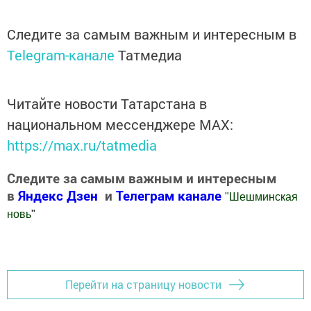
Следите за самым важным и интересным в
Telegram-канале
Татмедиа
Читайте новости Татарстана в
национальном мессенджере MАХ:
https://max.ru/tatmedia
Следите за самым важным и интересным
в
Яндекс Дзен
и
Телеграм канале
"
Шешминская
новь
"
Добавить Шешминскую новь в Яндекс.Новости
Перейти на страницу новости