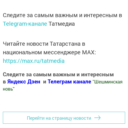
Следите за самым важным и интересным в
Telegram-канале
Татмедиа
Читайте новости Татарстана в
национальном мессенджере MАХ:
https://max.ru/tatmedia
Следите за самым важным и интересным
в
Яндекс Дзен
и
Телеграм канале
"
Шешминская
новь
"
Добавить Шешминскую новь в Яндекс.Новости
Перейти на страницу новости