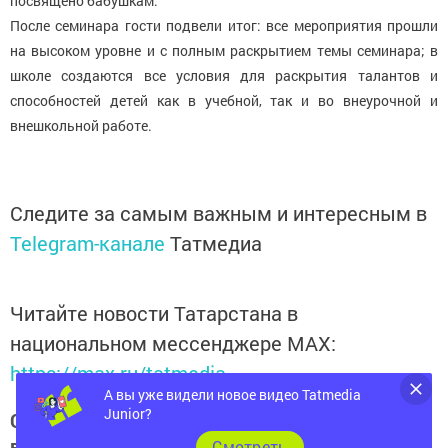
посвящено бабушкам.
После семинара гости подвели итог: все мероприятия прошли
на высоком уровне и с полным раскрытием темы семинара; в
школе создаются все условия для раскрытия талантов и
способностей детей как в учебной, так и во внеурочной и
внешкольной работе.
Следите за самым важным и интересным в
Telegram-канале
Татмедиа
Читайте новости Татарстана в
национальном мессенджере MАХ:
https://max.ru/tatmedia
А вы уже видели новое видео Tatmedia
Junior?
Следите за самым важным и интересным
в
Яндекс Дзен
и
Телеграм канале
Cмотреть
"
Шешминская