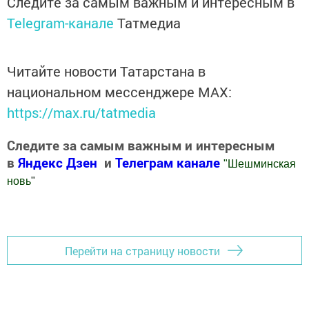
Следите за самым важным и интересным в
Telegram-канале
Татмедиа
Читайте новости Татарстана в
национальном мессенджере MАХ:
https://max.ru/tatmedia
Следите за самым важным и интересным
в
Яндекс Дзен
и
Телеграм канале
"
Шешминская
новь
"
Добавить Шешминскую новь в Яндекс.Новости
Перейти на страницу новости