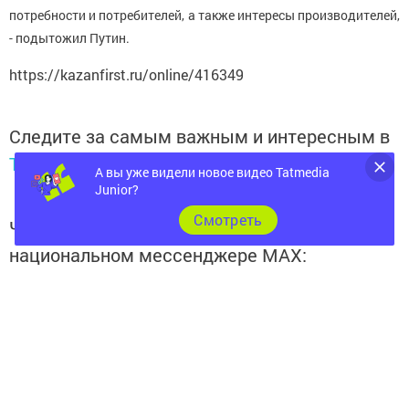
потребности и потребителей, а также интересы производителей,
- подытожил Путин.
https://kazanfirst.ru/online/416349
Следите за самым важным и интересным в
Telegram-канале
Татмедиа
А вы уже видели новое видео Tatmedia
Junior?
Cмотреть
Читайте новости Татарстана в
национальном мессенджере MАХ:
https://max.ru/tatmedia
Следите за самым важным и интересным
в
Яндекс Дзен
и
Телеграм канале
"
Шешминская
новь
"
Добавить Шешминскую новь в Яндекс.Новости