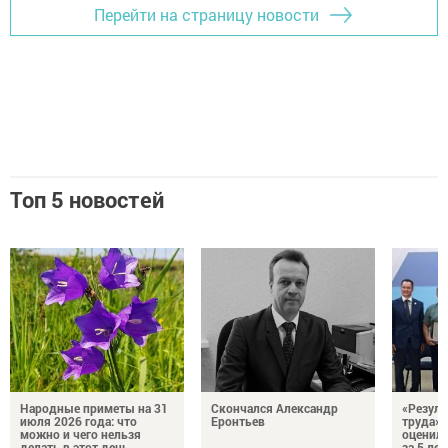
Перейти на страницу новости
Топ 5 новостей
Народные приметы на 31
Скончался Александр
«Резуль
июля 2026 года: что
Еронтьев
труда»
можно и чего нельзя
оценили
делать в этот день
за 5 лет