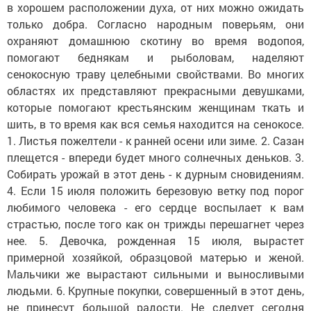
в хорошем расположении духа, от них можно ожидать
только добра. Согласно народным поверьям, они
охраняют домашнюю скотину во время водопоя,
помогают беднякам и рыболовам, наделяют
сенокосную траву целебными свойствами. Во многих
областях их представляют прекрасными девушками,
которые помогают крестьянским женщинам ткать и
шить, в то время как вся семья находится на сенокосе.
1. Листья пожелтели - к ранней осени или зиме. 2. Сазан
плещется - впереди будет много солнечных деньков. 3.
Собирать урожай в этот день - к дурным сновидениям.
4. Если 15 июля положить березовую ветку под порог
любимого человека - его сердце воспылает к вам
страстью, после того как он трижды перешагнет через
нее. 5. Девочка, рожденная 15 июля, вырастет
примерной хозяйкой, образцовой матерью и женой.
Мальчики же вырастают сильными и выносливыми
людьми. 6. Крупные покупки, совершенный в этот день,
не принесут большой радости. Не следует сегодня