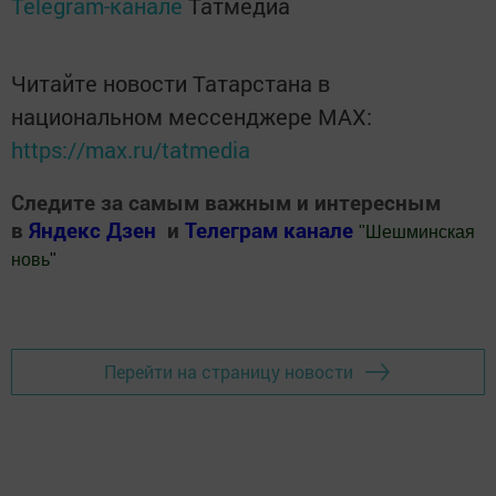
Telegram-канале
Татмедиа
Читайте новости Татарстана в
национальном мессенджере MАХ:
https://max.ru/tatmedia
Следите за самым важным и интересным
в
Яндекс Дзен
и
Телеграм канале
"
Шешминская
новь
"
Добавить Шешминскую новь в Яндекс.Новости
Перейти на страницу новости