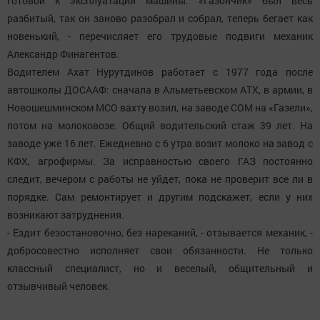
готовой к эксплуатации машины. «Газончик» был весь
разбитый, так он заново разобрал и собрал, теперь бегает как
новенький, - перечисляет его трудовые подвиги механик
Александр Финагентов.
Водителем Ахат Нурутдинов работает с 1977 года после
автошколы ДОСААФ: сначала в Альметьевском АТХ, в армии, в
Новошешминском МСО вахту возил, на заводе СОМ на «Газели»,
потом на молоковозе. Общий водительский стаж 39 лет. На
заводе уже 16 лет. Ежедневно с 6 утра возит молоко на завод с
КФХ, агрофирмы. За исправностью своего ГАЗ постоянно
следит, вечером с работы не уйдет, пока не проверит все ли в
порядке. Сам ремонтирует и другим подскажет, если у них
возникают затруднения.
- Ездит безостановочно, без нареканий, - отзывается механик, -
добросовестно исполняет свои обязанности. Не только
классный специалист, но и веселый, общительный и
отзывчивый человек.