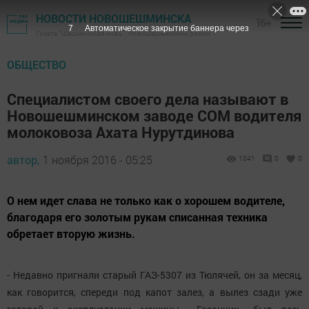
НОВОСТИ НОВОШЕШМИНСКА
16+
6
Автоматическое закрытие баннера через
Газета "Шешминская новь" - Новошешминский район
ОБЩЕСТВО
Специалистом своего дела называют в
Новошешминском заводе СОМ водителя
молоковоза Ахата Нурутдинова
автор,
1 ноября 2016 - 05:25
1041
0
0
О нем идет слава не только как о хорошем водителе,
благодаря его золотым рукам списанная техника
обретает вторую жизнь.
- Недавно пригнали старый ГАЗ-5307 из Тюлячей, он за месяц,
как говорится, спереди под капот залез, а вылез сзади уже