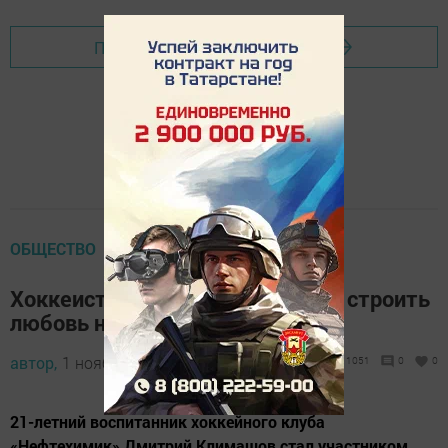
Перейти на страницу новости
ОБЩЕСТВО
Хоккеист из Татарстана пришел строить
любовь на «Дом-2»
автор,
1 ноября 2016 - 05:06
1051
0
0
21-летний воспитанник хоккейного клуба
«Нефтехимик» Дмитрий Климашов стал участником