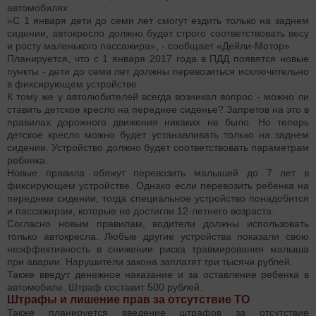
автомобилях
«С 1 января дети до семи лет смогут ездить только на заднем
сидении, автокресло должно будет строго соответствовать весу
и росту маленького пассажира», - сообщает «Дейли-Мотор».
Планируется, что с 1 января 2017 года в ПДД появятся новые
пункты - дети до семи лет должны перевозиться исключительно
в фиксирующем устройстве.
К тому же у автолюбителей всегда возникал вопрос - можно ли
ставить детское кресло на переднее сиденье? Запретов на это в
правилах дорожного движения никаких не было. Но теперь
детское кресло можно будет устанавливать только на заднем
сидении. Устройство должно будет соответствовать параметрам
ребенка.
Новые правила обяжут перевозить малышей до 7 лет в
фиксирующем устройстве. Однако если перевозить ребенка на
переднем сидении, тогда специальное устройство понадобится
и пассажирам, которые не достигли 12-летнего возраста.
Согласно новым правилам, водители должны использовать
только автокресла. Любые другие устройства показали свою
неэффективность в снижении риска травмирования малыша
при аварии. Нарушители закона заплатят три тысячи рублей.
Также введут денежное наказание и за оставление ребенка в
автомобиле. Штраф составит 500 рублей.
Штрафы и лишение прав за отсутствие ТО
Также планируется введение штрафов за отсутствие