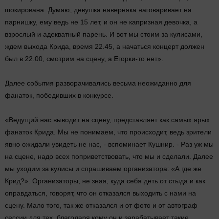
шокирована. Думаю, девушка наверняка наговаривает на
парнишку, ему ведь не 15 лет, и он не капризная девочка, а
взрослый и адекватный парень. И вот мы стоим за кулисами,
ждем выхода Крида, время 22.45, а начаться концерт должен
был в 22.00, смотрим на сцену, а Егорки-то нет».
Далее события разворачивались весьма неожиданно для
фанаток, победивших в конкурсе.
«Ведущий нас выводит на сцену, представляет как самых ярых
фанаток Крида. Мы не понимаем, что происходит, ведь зрители
явно ожидали увидеть не нас, - вспоминает Кушнир. - Раз уж мы
на сцене, надо всех поприветствовать, что мы и сделали. Далее
мы уходим за кулисы и спрашиваем организатора: «А где же
Крид?». Организаторы, не зная, куда себя деть от стыда и как
оправдаться, говорят, что он отказался выходить с нами на
сцену. Мало того, так же отказался и от фото и от автограф
сессии для тех, благодаря кому он и зарабатывает такие