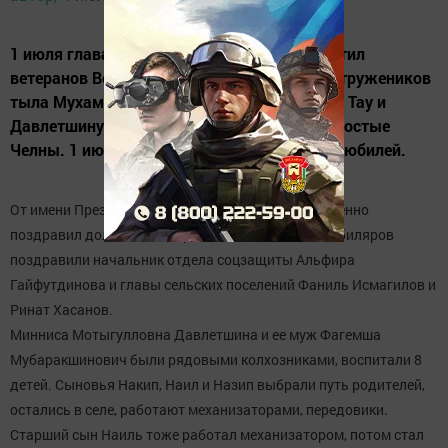
1 июля глава района Вячеслав Козлов посетил
ветеранов Великой Отечественной войны - тружеников
тыла Мухамедова Абдирасули в с. Тубылгы Тау и
Давлетшину Миннису Мотыгулловну в с. Простые
Челны. 1 июля они оба отметили 90-летний юбилей.
От имени Президента РФ В.В.Путина он торжественно
поздравил долгожителей района. Вместе с ним юбиляров
поздравили начальник отдела соцзащиты Альфира
Гайфутдинова и главы сельских поселений Фаниль Исмагилов и
Ринат Хасанов.
Минниса Мотыгулловна Давлетшина и ее муж Фагемша
Мубаракшинович были рядовыми колхозниками, воспитали 8
детей. Сыновья Накип, Наил и Назип выбрали путь родителей,
остались в селе, работают механизаторами, передовики.
Старший сын Наиль тоже работал механизатором, потом стал