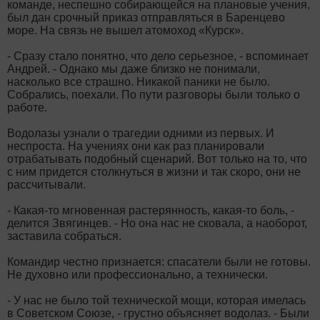
команде, неспешно собирающейся на плановые учения,
был дан срочный приказ отправляться в Баренцево
море. На связь не вышел атомоход «Курск».
- Сразу стало понятно, что дело серьезное, - вспоминает
Андрей. - Однако мы даже близко не понимали,
насколько все страшно. Никакой паники не было.
Собрались, поехали. По пути разговоры были только о
работе.
Водолазы узнали о трагедии одними из первых. И
неспроста. На учениях они как раз планировали
отрабатывать подобный сценарий. Вот только на то, что
с ним придется столкнуться в жизни и так скоро, они не
рассчитывали.
- Какая-то мгновенная растерянность, какая-то боль, -
делится Звягинцев. - Но она нас не сковала, а наоборот,
заставила собраться.
Командир честно признается: спасатели были не готовы.
Не духовно или профессионально, а технически.
- У нас не было той технической мощи, которая имелась
в Советском Союзе, - грустно объясняет водолаз. - Были