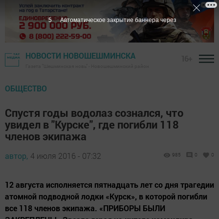
3
Автоматическое закрытие баннера через
НОВОСТИ НОВОШЕШМИНСКА
16+
Газета "Шешминская новь" - Новошешминский район
ОБЩЕСТВО
Спустя годы водолаз сознался, что
увидел в "Курске", где погибли 118
членов экипажа
автор,
4 июля 2016 - 07:32
985
0
0
12 августа исполняется пятнадцать лет со дня трагедии
атомной подводной лодки «Курск», в которой погибли
все 118 членов экипажа. «ПРИБОРЫ БЫЛИ