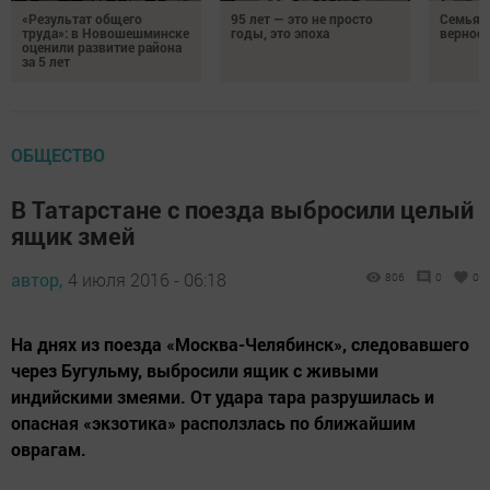
«Результат общего
95 лет — это не просто
Семья Г
труда»: в Новошешминске
годы, это эпоха
верност
оценили развитие района
за 5 лет
ОБЩЕСТВО
В Татарстане с поезда выбросили целый
ящик змей
автор,
4 июля 2016 - 06:18
806
0
0
На днях из поезда «Москва-Челябинск», следовавшего
через Бугульму, выбросили ящик с живыми
индийскими змеями. От удара тара разрушилась и
опасная «экзотика» расползлась по ближайшим
оврагам.