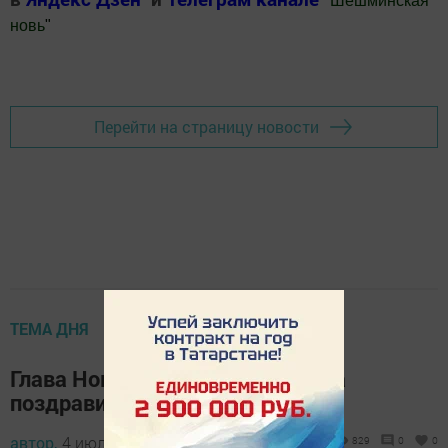
"
Шешминская
новь
"
Добавить Шешминскую новь в Яндекс.Новости
Перейти на страницу новости
ТЕМА ДНЯ
Глава Новошешминского района
поздравил 90-летних юбиляров
автор,
4 июля 2016 - 07:21
829
0
0