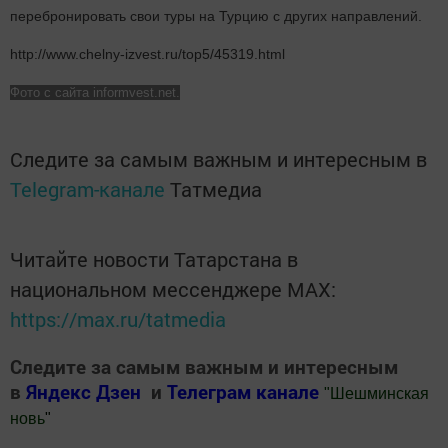
перебронировать свои туры на Турцию с других направлений.
http://www.chelny-izvest.ru/top5/45319.html
Фото с сайта informvest.net.
Следите за самым важным и интересным в
Telegram-канале
Татмедиа
Читайте новости Татарстана в
национальном мессенджере MАХ:
https://max.ru/tatmedia
Следите за самым важным и интересным
в
Яндекс Дзен
и
Телеграм канале
"
Шешминская
новь
"