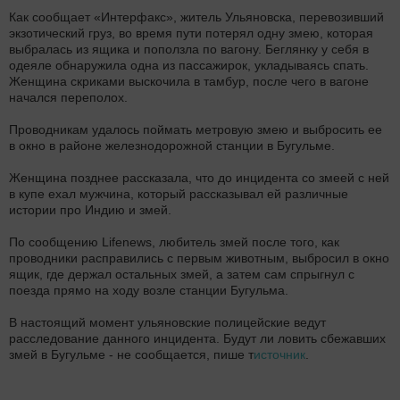
Как сообщает «Интерфакс», житель Ульяновска, перевозивший
экзотический груз, во время пути потерял одну змею, которая
выбралась из ящика и поползла по вагону. Беглянку у себя в
одеяле обнаружила одна из пассажирок, укладываясь спать.
Женщина скриками выскочила в тамбур, после чего в вагоне
начался переполох.
Проводникам удалось поймать метровую змею и выбросить ее
в окно в районе железнодорожной станции в Бугульме.
Женщина позднее рассказала, что до инцидента со змеей с ней
в купе ехал мужчина, который рассказывал ей различные
истории про Индию и змей.
По сообщению Lifenews, любитель змей после того, как
проводники расправились с первым животным, выбросил в окно
ящик, где держал остальных змей, а затем сам спрыгнул с
поезда прямо на ходу возле станции Бугульма.
В настоящий момент ульяновские полицейские ведут
расследование данного инцидента. Будут ли ловить сбежавших
змей в Бугульме - не сообщается, пише т
источник
.