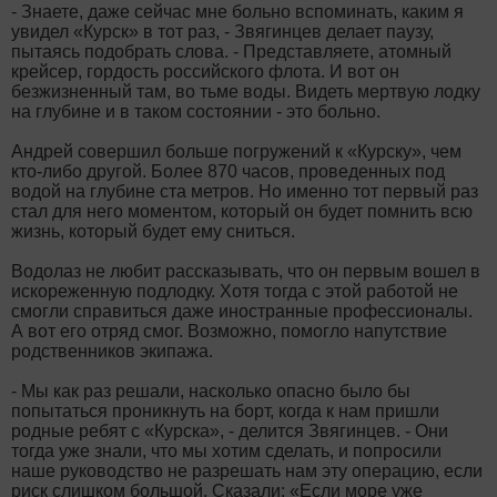
- Знаете, даже сейчас мне больно вспоминать, каким я
увидел «Курск» в тот раз, - Звягинцев делает паузу,
пытаясь подобрать слова. - Представляете, атомный
крейсер, гордость российского флота. И вот он
безжизненный там, во тьме воды. Видеть мертвую лодку
на глубине и в таком состоянии - это больно.
Андрей совершил больше погружений к «Курску», чем
кто-либо другой. Более 870 часов, проведенных под
водой на глубине ста метров. Но именно тот первый раз
стал для него моментом, который он будет помнить всю
жизнь, который будет ему сниться.
Водолаз не любит рассказывать, что он первым вошел в
искореженную подлодку. Хотя тогда с этой работой не
смогли справиться даже иностранные профессионалы.
А вот его отряд смог. Возможно, помогло напутствие
родственников экипажа.
- Мы как раз решали, насколько опасно было бы
попытаться проникнуть на борт, когда к нам пришли
родные ребят с «Курска», - делится Звягинцев. - Они
тогда уже знали, что мы хотим сделать, и попросили
наше руководство не разрешать нам эту операцию, если
риск слишком большой. Сказали: «Если море уже