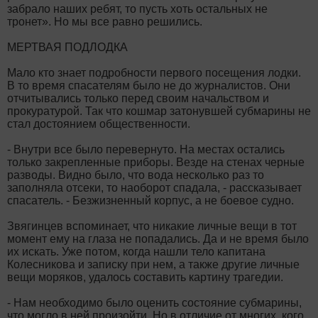
забрало наших ребят, то пусть хоть остальных не
тронет». Но мы все равно решились.
МЕРТВАЯ ПОДЛОДКА
Мало кто знает подробности первого посещения лодки.
В то время спасателям было не до журналистов. Они
отчитывались только перед своим начальством и
прокуратурой. Так что кошмар затонувшей субмарины не
стал достоянием общественности.
- Внутри все было перевернуто. На местах остались
только закрепленные приборы. Везде на стенах черные
разводы. Видно было, что вода несколько раз то
заполняла отсеки, то наоборот спадала, - рассказывает
спасатель. - Безжизненный корпус, а не боевое судно.
Звягинцев вспоминает, что никакие личные вещи в тот
момент ему на глаза не попадались. Да и не время было
их искать. Уже потом, когда нашли тело капитана
Колесникова и записку при нем, а также другие личные
вещи моряков, удалось составить картину трагедии.
- Нам необходимо было оценить состояние субмарины,
что могло в ней произойти. Но в отличие от многих, кого