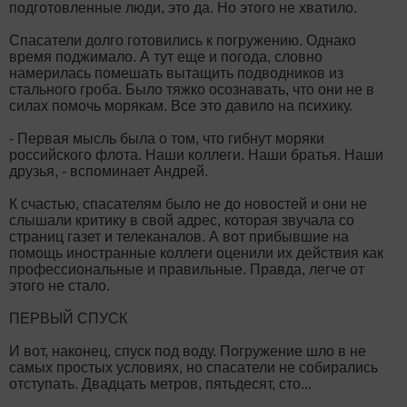
подготовленные люди, это да. Но этого не хватило.
Спасатели долго готовились к погружению. Однако
время поджимало. А тут еще и погода, словно
намерилась помешать вытащить подводников из
стального гроба. Было тяжко осознавать, что они не в
силах помочь морякам. Все это давило на психику.
- Первая мысль была о том, что гибнут моряки
российского флота. Наши коллеги. Наши братья. Наши
друзья, - вспоминает Андрей.
К счастью, спасателям было не до новостей и они не
слышали критику в свой адрес, которая звучала со
страниц газет и телеканалов. А вот прибывшие на
помощь иностранные коллеги оценили их действия как
профессиональные и правильные. Правда, легче от
этого не стало.
ПЕРВЫЙ СПУСК
И вот, наконец, спуск под воду. Погружение шло в не
самых простых условиях, но спасатели не собирались
отступать. Двадцать метров, пятьдесят, сто...