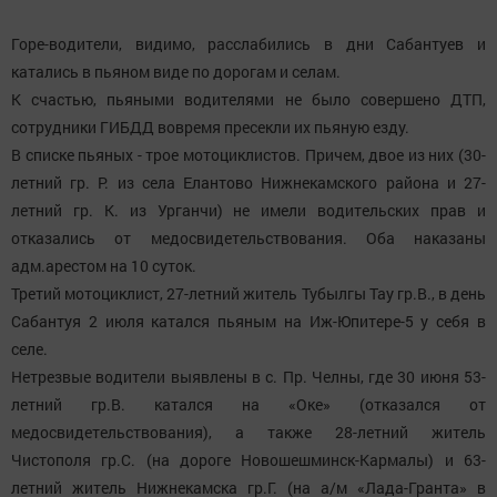
Горе-водители, видимо, расслабились в дни Сабантуев и
катались в пьяном виде по дорогам и селам.
К счастью, пьяными водителями не было совершено ДТП,
сотрудники ГИБДД вовремя пресекли их пьяную езду.
В списке пьяных - трое мотоциклистов. Причем, двое из них (30-
летний гр. Р. из села Елантово Нижнекамского района и 27-
летний гр. К. из Урганчи) не имели водительских прав и
отказались от медосвидетельствования. Оба наказаны
адм.арестом на 10 суток.
Третий мотоциклист, 27-летний житель Тубылгы Тау гр.В., в день
Сабантуя 2 июля катался пьяным на Иж-Юпитере-5 у себя в
селе.
Нетрезвые водители выявлены в с. Пр. Челны, где 30 июня 53-
летний гр.В. катался на «Оке» (отказался от
медосвидетельствования), а также 28-летний житель
Чистополя гр.С. (на дороге Новошешминск-Кармалы) и 63-
летний житель Нижнекамска гр.Г. (на а/м «Лада-Гранта» в