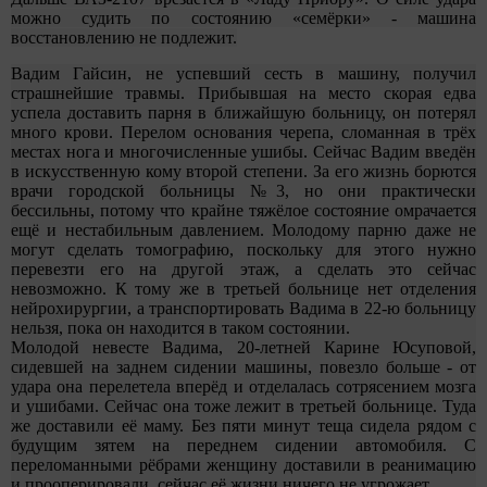
можно судить по состоянию «семёрки» - машина
восстановлению не подлежит.
Вадим Гайсин, не успевший сесть в машину, получил
страшнейшие травмы. Прибывшая на место скорая едва
успела доставить парня в ближайшую больницу, он потерял
много крови. Перелом основания черепа, сломанная в трёх
местах нога и многочисленные ушибы. Сейчас Вадим введён
в искусственную кому второй степени. За его жизнь борются
врачи городской больницы №3, но они практически
бессильны, потому что крайне тяжёлое состояние омрачается
ещё и нестабильным давлением. Молодому парню даже не
могут сделать томографию, поскольку для этого нужно
перевезти его на другой этаж, а сделать это сейчас
невозможно. К тому же в третьей больнице нет отделения
нейрохирургии, а транспортировать Вадима в 22-ю больницу
нельзя, пока он находится в таком состоянии.
Молодой невесте Вадима, 20-летней Карине Юсуповой,
сидевшей на заднем сидении машины, повезло больше - от
удара она перелетела вперёд и отделалась сотрясением мозга
и ушибами. Сейчас она тоже лежит в третьей больнице. Туда
же доставили её маму. Без пяти минут теща сидела рядом с
будущим зятем на переднем сидении автомобиля. С
переломанными рёбрами женщину доставили в реанимацию
и прооперировали, сейчас её жизни ничего не угрожает.