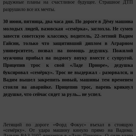
радужные планы на счастливое будущее. Страшное ДТП
разрушило все их мечты.
30 июня, пятница, два часа дня. По дороге в Дёму машина
молодых людей, вазовская «семёрка», заглохла. Не сумев
завести советскую классику, водитель, 22-летний Вадим
Гайсин, только что защитивший диплом в Аграрном
университете, позвал на помощь дедушку. Пожилой
мужчина прибыл на подмогу внуку вместе с супругой.
Прицепив трос к свой «Ладе Приоре», дедушка
буксировал «семёрку». Трос не выдержал - разорвался, и
Вадим вышел закрепить новый, машины тем временем
стояли на аварийке. Прицепив трос, парень крикнул
дедушке, что сейчас сядет за руль... не успел.
Летящий по дороге «Форд Фокус» въехал в стоящую
«семёрку»
. От удара машину кинуло прямо на Вадима.
Дальше ВАЗ-2107 врезается в «Ладу Приору». О силе удара