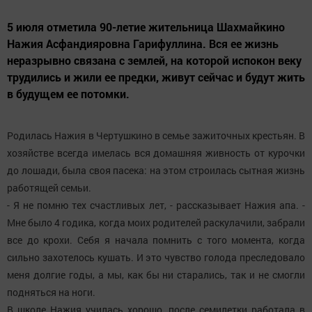
5 июля отметила 90-летие жительница Шахмайкино
Нажия Асфандияровна Гарифуллина. Вся ее жизнь
неразрывно связана с землей, на которой испокон веку
трудились и жили ее предки, живут сейчас и будут жить
в будущем ее потомки.
Родилась Нажия в Чертушкино в семье зажиточных крестьян. В
хозяйстве всегда имелась вся домашняя живность от курочки
до лошади, была своя пасека: на этом строилась сытная жизнь
работящей семьи.
- Я не помню тех счастливых лет, - рассказывает Нажия апа. -
Мне было 4 годика, когда моих родителей раскулачили, забрали
все до крохи. Себя я начала помнить с того момента, когда
сильно захотелось кушать. И это чувство голода преследовало
меня долгие годы, а мы, как бы ни старались, так и не смогли
подняться на ноги.
В школе Нажия училась хорошо, после семилетки работала в