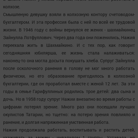
колхозе.
Смышленую девушку взяли в колхозную контору счетоводом-
бухгалтером. И эта профессия была с ней по всей ее трудовой
жизни. В 1946 году с войны вернулся ее жених - шахмайкинец
Зайнулла Лотфуллович. Через два года они поженились, Нажия
переехала жить в Шахмайкино. И с тех пор, как говорит
сегодняшняя юбилярша, ее жизнь стала налаживаться:
наконец-то она могла досыта покушать хлеба. Супруг Зайнулла
после осколочного ранения в голову не мог много работать
физически, но его образование пригодилось в колхозной
бухгалтерии, где он проработал вместе с женой 12 лет. За эти
годы в семье Гарифуллиных родились трое детей: два сына и
дочь. Но в 1958 году супруг Нажии внезапно во время работы с
цифрами потерял зрение. Много раз они посещали лучших
окулистов Татарии, но тщетно: на потерю зрения повлияло и
ранение, и долгая напряженная умственная работа.
Нажия продолжала работать, воспитывать и растить детей,
ухаживать за мужем - инвалидом 1 группы. Уставала, но