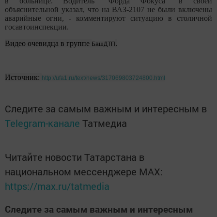
в больнице. Водитель "Форда Фокуса" в своей
объяснительной указал, что на ВАЗ-2107 не были включены
аварийные огни, - комментируют ситуацию в столичной
госавтоинспекции.
Видео очевидца в группе
.
БашДТП
Источник:
http://ufa1.ru/text/news/317069803724800.html
Следите за самым важным и интересным в
Telegram-канале
Татмедиа
Читайте новости Татарстана в
национальном мессенджере MАХ:
https://max.ru/tatmedia
Следите за самым важным и интересным