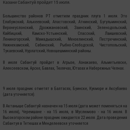
Казани Сабантуй пройдет 15 июля.
Большинство районов РТ отметили праздник плуга 1 июля. Это
Елабужский, Алькеевский, Апастовский, Атнинский, Бугульминский,
Верхнеуслонский, Дрожжановский, Заинский, Зеленодольский,
Кайбицкий, Камско-Устьинский, Спасский, Лаишевский,
Лениногорский, Мамадышский, Мензелинский, Пестречинский,
Нижнекамский, Сабинский, Рыбно-Слободской, Чистопольский,
Тукаевский, Нурлатский, Новошешминский районы.
8 июля Сабантуй пройдет в Агрызе, Азнакаево, Альметьевске,
Алексеевском, Арске, Бавлах, Тюлячах, Ютазах и Набережных Челнах.
9 июля праздник отметят в Балтасях, Буинске, Кукморе и Аксубаево
(дата уточняется).
В Актаныше Сабантуй назначен на 15 июля (дата может поменяться на
16 июля), Черемшане - на 15 июля, в Муслюмово - на 16 июля. В
Высокогорском районе праздник ожидается 22 июля. Дата проведения
Сабантуя в Тетюшах и Менделеевске уточняется