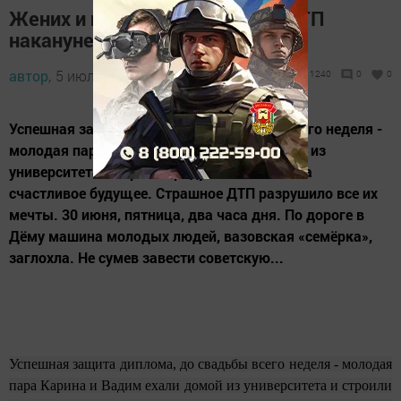
Жених и невеста разбились в ДТП
накануне свадьбы
автор,
5 июля 2017 - 08:02
1240
0
0
Успешная защита диплома, до свадьбы всего неделя -
молодая пара Карина и Вадим ехали домой из
университета и строили радужные планы на
счастливое будущее. Страшное ДТП разрушило все их
мечты. 30 июня, пятница, два часа дня. По дороге в
Дёму машина молодых людей, вазовская «семёрка»,
заглохла. Не сумев завести советскую...
Успешная защита диплома, до свадьбы всего неделя - молодая
пара Карина и Вадим ехали домой из университета и строили