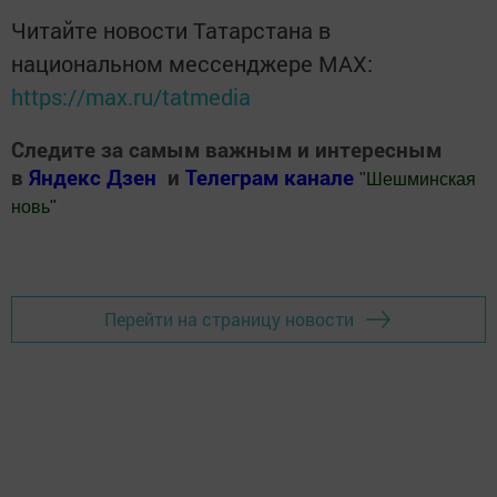
Читайте новости Татарстана в
национальном мессенджере MАХ:
https://max.ru/tatmedia
Следите за самым важным и интересным
в
Яндекс Дзен
и
Телеграм канале
"
Шешминская
новь
"
Добавить Шешминскую новь в Яндекс.Новости
Перейти на страницу новости