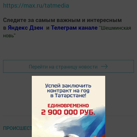
https://max.ru/tatmedia
Следите за самым важным и интересным
в
Яндекс Дзен
и
Телеграм канале
"
Шешминская
новь
"
Добавить Шешминскую новь в Яндекс.Новости
Перейти на страницу новости
ПРОИСШЕСТВИЯ