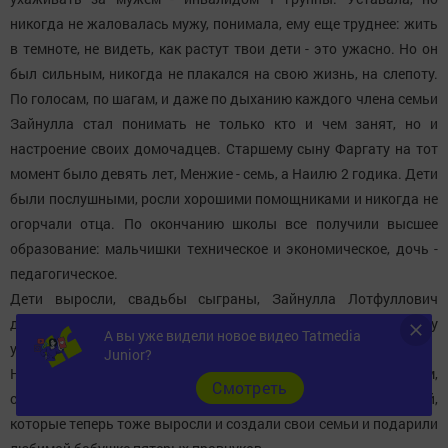
никогда не жаловалась мужу, понимала, ему еще труднее: жить
в темноте, не видеть, как растут твои дети - это ужасно. Но он
был сильным, никогда не плакался на свою жизнь, на слепоту.
По голосам, по шагам, и даже по дыханию каждого члена семьи
Зайнулла стал понимать не только кто и чем занят, но и
настроение своих домочадцев. Старшему сыну Фаргату на тот
момент было девять лет, Менжие - семь, а Наилю 2 годика. Дети
были послушными, росли хорошими помощниками и никогда не
огорчали отца. По окончанию школы все получили высшее
образование: мальчишки техническое и экономическое, дочь -
педагогическое.
Дети выросли, свадьбы сыграны, Зайнулла Лотфуллович
дождался рождения внуков и со спокойной душой в 1986 году
А вы уже видели новое видео Tatmedia
ушел в мир иной.
Junior?
Нажия апа осталась жить в своем доме вместе с сыном Наилем,
Cмотреть
снохой Рахилей. Помогала им воспитывать троих детей,
которые теперь тоже выросли и создали свои семьи и подарили