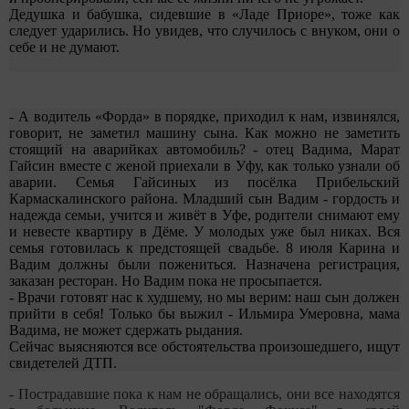
Дедушка и бабушка, сидевшие в «Ладе Приоре», тоже как
следует ударились. Но увидев, что случилось с внуком, они о
себе и не думают.
- А водитель «Форда» в порядке, приходил к нам, извинялся,
говорит, не заметил машину сына. Как можно не заметить
стоящий на аварийках автомобиль? - отец Вадима, Марат
Гайсин вместе с женой приехали в Уфу, как только узнали об
аварии. Семья Гайсиных из посёлка Прибельский
Кармаскалинского района. Младший сын Вадим - гордость и
надежда семьи, учится и живёт в Уфе, родители снимают ему
и невесте квартиру в Дёме. У молодых уже был никах. Вся
семья готовилась к предстоящей свадьбе. 8 июля Карина и
Вадим должны были пожениться. Назначена регистрация,
заказан ресторан. Но Вадим пока не просыпается.
- Врачи готовят нас к худшему, но мы верим: наш сын должен
прийти в себя! Только бы выжил - Ильмира Умеровна, мама
Вадима, не может сдержать рыдания.
Сейчас выясняются все обстоятельства произошедшего, ищут
свидетелей ДТП.
- Пострадавшие пока к нам не обращались, они все находятся