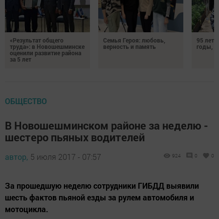
«Результат общего
Семья Героя: любовь,
95 лет 
труда»: в Новошешминске
верность и память
годы, э
оценили развитие района
за 5 лет
ОБЩЕСТВО
В Новошешминском районе за неделю -
шестеро пьяных водителей
автор,
5 июля 2017 - 07:57
924
0
0
За прошедшую неделю сотрудники ГИБДД выявили
шесть фактов пьяной езды за рулем автомобиля и
мотоцикла.