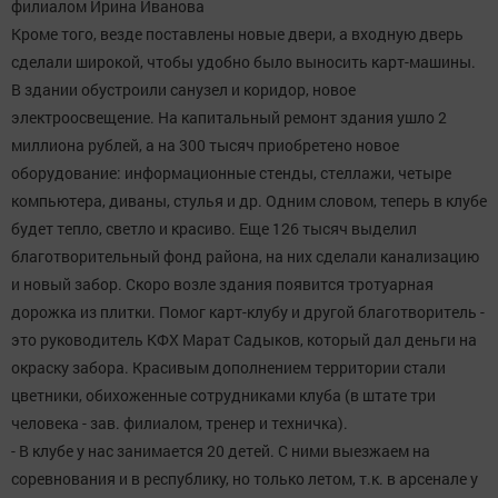
филиалом Ирина Иванова
Кроме того, везде поставлены новые двери, а входную дверь
сделали широкой, чтобы удобно было выносить карт-машины.
В здании обустроили санузел и коридор, новое
электроосвещение. На капитальный ремонт здания ушло 2
миллиона рублей, а на 300 тысяч приобретено новое
оборудование: информационные стенды, стеллажи, четыре
компьютера, диваны, стулья и др. Одним словом, теперь в клубе
будет тепло, светло и красиво. Еще 126 тысяч выделил
благотворительный фонд района, на них сделали канализацию
и новый забор. Скоро возле здания появится тротуарная
дорожка из плитки. Помог карт-клубу и другой благотворитель -
это руководитель КФХ Марат Садыков, который дал деньги на
окраску забора. Красивым дополнением территории стали
цветники, обихоженные сотрудниками клуба (в штате три
человека - зав. филиалом, тренер и техничка).
- В клубе у нас занимается 20 детей. С ними выезжаем на
соревнования и в республику, но только летом, т.к. в арсенале у