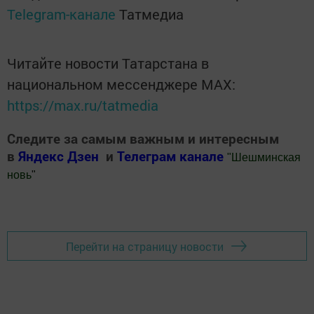
Telegram-канале
Татмедиа
Читайте новости Татарстана в
национальном мессенджере MАХ:
https://max.ru/tatmedia
Следите за самым важным и интересным
в
Яндекс Дзен
и
Телеграм канале
"
Шешминская
новь
"
Добавить Шешминскую новь в Яндекс.Новости
Перейти на страницу новости