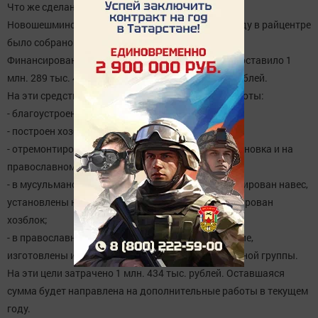
Что же сделано на средства самообложения в
Новошешминском сельском поселении? В 2015 году в райцентре
было собрано самообложения 324,6 тыс. рублей.
Финансирование из республики соответственно составило 1
млн. 289 тыс. 400 рублей. Итого 1 млн. 623 тыс. рублей.
На эти средства были выполнены следующие работы:
- благоустроен родник «Елховка»;
- построен хозблок на православном кладбище;
- отремонтировано ограждение кладбища в д. Сосновка и на
православном кладбище Новошешминска;
- в мусульманском кладбище райцентра отремонтирован навес,
установлены новые ворота, достроен и отремонтирован
хозблок;
- в православном кладбище покрашено ограждение,
изготовлены и установлены забор и калитки входной группы.
На эти цели затрачено 1 млн. 434 тыс. рублей. Оставшаяся
сумма будет направлена на дополнительные работы в текущем
году.