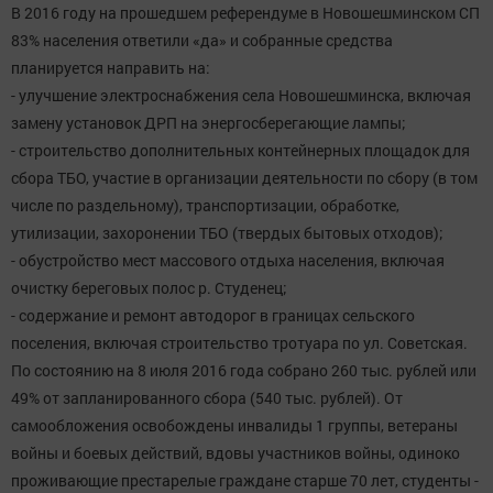
В 2016 году на прошедшем референдуме в Новошешминском СП
83% населения ответили «да» и собранные средства
планируется направить на:
- улучшение электроснабжения села Новошешминска, включая
замену установок ДРП на энергосберегающие лампы;
- строительство дополнительных контейнерных площадок для
сбора ТБО, участие в организации деятельности по сбору (в том
числе по раздельному), транспортизации, обработке,
утилизации, захоронении ТБО (твердых бытовых отходов);
- обустройство мест массового отдыха населения, включая
очистку береговых полос р. Студенец;
- содержание и ремонт автодорог в границах сельского
поселения, включая строительство тротуара по ул. Советская.
По состоянию на 8 июля 2016 года собрано 260 тыс. рублей или
49% от запланированного сбора (540 тыс. рублей). От
самообложения освобождены инвалиды 1 группы, ветераны
войны и боевых действий, вдовы участников войны, одиноко
проживающие престарелые граждане старше 70 лет, студенты -