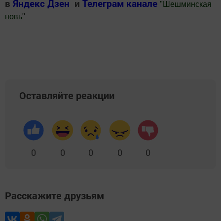
в
Яндекс Дзен
и
Телеграм канале
"
Шешминская
новь
"
Добавить Шешминскую новь в Яндекс.Новости
Оставляйте реакции
0
0
0
0
0
Расскажите друзьям