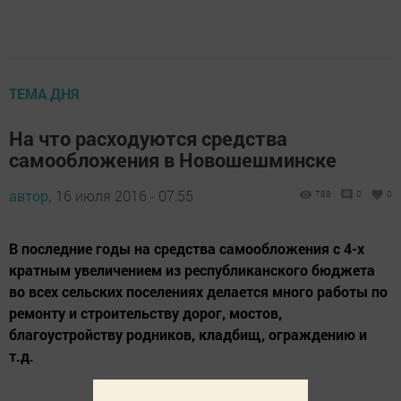
ТЕМА ДНЯ
На что расходуются средства
самообложения в Новошешминске
автор,
16 июля 2016 - 07:55
788
0
0
В последние годы на средства самообложения с 4-х
кратным увеличением из республиканского бюджета
во всех сельских поселениях делается много работы по
ремонту и строительству дорог, мостов,
благоустройству родников, кладбищ, ограждению и
т.д.