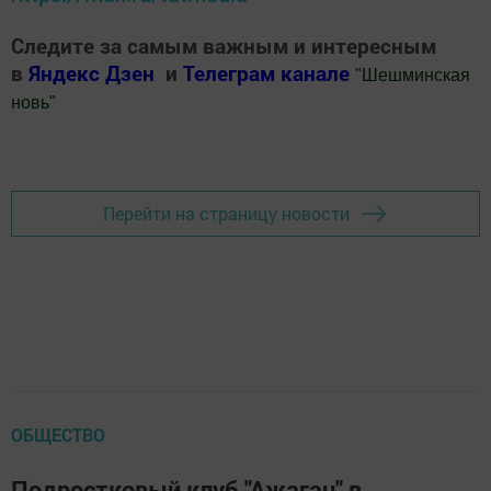
Следите за самым важным и интересным
в
Яндекс Дзен
и
Телеграм канале
"
Шешминская
новь
"
Добавить Шешминскую новь в Яндекс.Новости
Перейти на страницу новости
ОБЩЕСТВО
Подростковый клуб "Ажаган" в