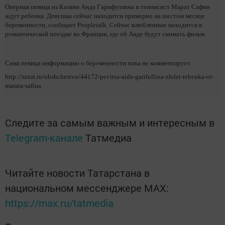
Оперная певица из Казани Аида Гарифуллина и теннисист Марат Сафин
ждут ребенка. Девушка сейчас находится примерно на шестом месяце
беременности, сообщает Peopletalk. Сейчас влюбленные находится в
романтической поездке во Франции, где об Аиде будут снимать фильм.
Сама певица информацию о беременности пока не комментирует.
http://sntat.ru/obshchestvo/44172-pevitsa-aida-garifullina-zhdet-rebenka-ot-
marata-safina
Следите за самым важным и интересным в
Telegram-канале
Татмедиа
Читайте новости Татарстана в
национальном мессенджере MАХ:
https://max.ru/tatmedia