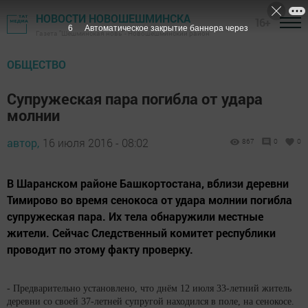
НОВОСТИ НОВОШЕШМИНСКА
16+
6
Автоматическое закрытие баннера через
Газета "Шешминская новь" - Новошешминский район
ОБЩЕСТВО
Супружеская пара погибла от удара
молнии
автор,
16 июля 2016 - 08:02
867
0
0
В Шаранском районе Башкортостана, вблизи деревни
Тимирово во время сенокоса от удара молнии погибла
супружеская пара. Их тела обнаружили местные
жители. Сейчас Следственный комитет республики
проводит по этому факту проверку.
- Предварительно установлено, что днём 12 июля 33-летний житель
деревни со своей 37-летней супругой находился в поле, на сенокосе.