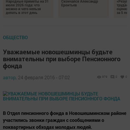
Народные приметы на 31
Скончался Александр
«Резуль
июля 2026 года: что
Еронтьев
труда»
можно и чего нельзя
оценили
делать в этот день
за 5 лет
ОБЩЕСТВО
Уважаемые новошешминцы будьте
внимательны при выборе Пенсионного
фонда
автор,
24 февраля 2016 - 07:02
979
0
0
В Отдел пенсионного фонда в Новошешминском районе
участились звонки граждан с сообщениями о
поквартирных обходах молодых людей.