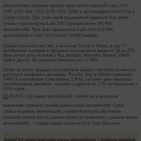
абсолютными лидерами продаж были восемь моделей Lada (2114,
2107, 2110, 4х4, 2112, 2170, 2115, 2109) и две иномарки Ford Focus и
Toyota Corolla. При этом самой продаваемой машиной был давно
снятая с производства Lada 2107 (продали более 165 000
автомобилей). Чуть хуже продавались Lada 2114 (156 000
автомобилей) и Lada 2110 (более 134 000 машин).
Однако и российская Lada, и японские Toyota и Nissan, и еще 17
автобрендов потеряли в продажах на вторичном рынке от 20 до 23%.
Чуть лучше дела обстояли у Kia, Huinday, Mercedes, Renault, BMW,
Opel и других. Их продажи снизились на 13-18%.
Почти не упали продажи на вторичном рынке у премиум сегмента и
растущего китайского автопрома: Porsche, Jeep и Infiniti (снижение -
3-8%) и у китайского Lifan (минус 1,8%), а у Geely даже оказалась
положительная динамика: продажи подросли на 2,4% по сравнению с
2014 годом.
«В 2015 году рынок автомобилей с пробегом в денежном
выражении превысил размер рынка новых автомобилей. Сдвиг
спроса на рынок автомобилей с пробегом отчасти обусловлен
меньшим ростом цен на данном рынке по сравнению с рынком новых
автомобилей», - говорил ранее аналитик PwC
Олег Малышев
.
KazanFirst решил выяснить каким автомобилям с пробегом отдадут