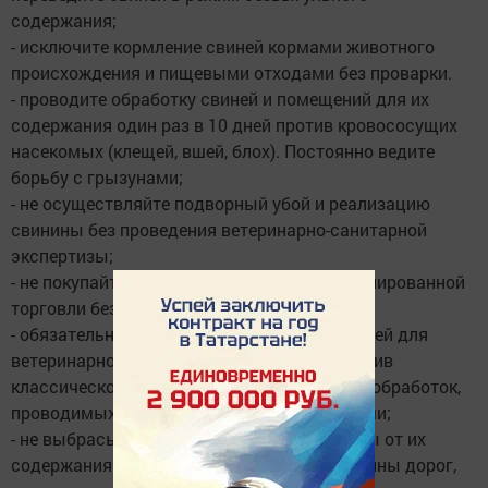
содержания;
- исключите кормление свиней кормами животного
происхождения и пищевыми отходами без проварки.
- проводите обработку свиней и помещений для их
содержания один раз в 10 дней против кровососущих
насекомых (клещей, вшей, блох). Постоянно ведите
борьбу с грызунами;
- не осуществляйте подворный убой и реализацию
свинины без проведения ветеринарно-санитарной
экспертизы;
- не покупайте поросят в местах несанкционированной
торговли без ветеринарных документов;
- обязательно предоставьте поголовье свиней для
ветеринарного досмотра, вакцинаций (против
классической чумы свиней, рожи) и других обработок,
проводимых ветеринарными специалистами;
- не выбрасывайте трупы животных, отходы от их
содержания и переработки на свалки, обочины дорог,