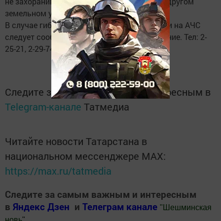
не захоранивайте их на своем огороде или другом
земельном участке..
В случае гибели животных и при подозрении на АЧС
следует сообщать в районное ветобъединение. Тел: 2-
25-21, 2-29-74.
Следите за самым важным и интересным в
Telegram-канале
Татмедиа
Читайте новости Татарстана в
национальном мессенджере MАХ:
https://max.ru/tatmedia
Следите за самым важным и интересным
в
Яндекс Дзен
и
Телеграм канале
"
Шешминская
новь
"