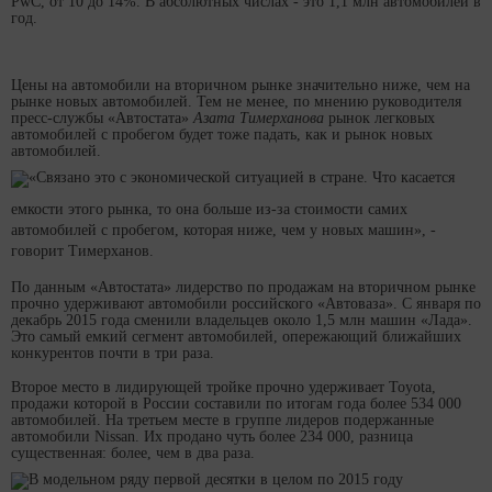
PwC, от 10 до 14%. В абсолютных числах - это 1,1 млн автомобилей в
год.
Цены на автомобили на вторичном рынке значительно ниже, чем на
рынке новых автомобилей. Тем не менее, по мнению руководителя
пресс-службы «Автостата»
Азата Тимерханова
рынок легковых
автомобилей с пробегом будет тоже падать, как и рынок новых
автомобилей.
«Связано это с экономической ситуацией в стране. Что касается
емкости этого рынка, то она больше из-за стоимости самих
автомобилей с пробегом, которая ниже, чем у новых машин», -
говорит Тимерханов.
По данным «Автостата» лидерство по продажам на вторичном рынке
прочно удерживают автомобили российского «Автоваза». С января по
декабрь 2015 года сменили владельцев около 1,5 млн машин «Лада».
Это самый емкий сегмент автомобилей, опережающий ближайших
конкурентов почти в три раза.
Второе место в лидирующей тройке прочно удерживает Toyota,
продажи которой в России составили по итогам года более 534 000
автомобилей. На третьем месте в группе лидеров подержанные
автомобили Nissan. Их продано чуть более 234 000, разница
существенная: более, чем в два раза.
В модельном ряду первой десятки в целом по 2015 году