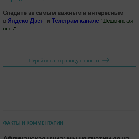
Следите за самым важным и интересным
в
Яндекс Дзен
и
Телеграм канале
"
Шешминская
новь
"
Добавить Шешминскую новь в Яндекс.Новости
Перейти на страницу новости
ФАКТЫ И КОММЕНТАРИИ
Африканская чума: мы не пустим ее на