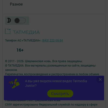
Разное
Телефон АО «ТАТМЕДИА»:
(843) 222 09 84
16+
© 2011 - 2026. Шешминская новь. Все права защищены.
© ТАТМЕДИА. Все материалы, размещенные на сайте, защищены
законом.
Перепечатка, воспроизведение и распространение в любом объеме
информации,
А вы уже видели новое видео Tatmedia
размещенной на сайте, возможна только с письменного согласия
Junior?
редакций СМИ.
При поддержке Республиканского агентства по печати и массовым
Cмотреть
коммуникациям.
Наименование СМИ: Шешминская новь
СМИ зарегистрировано Федеральной службой по надзору в сфере