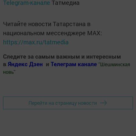
Telegram-канале
Татмедиа
Читайте новости Татарстана в
национальном мессенджере MАХ:
https://max.ru/tatmedia
Следите за самым важным и интересным
в
Яндекс Дзен
и
Телеграм канале
"
Шешминская
новь
"
Добавить Шешминскую новь в Яндекс.Новости
Перейти на страницу новости