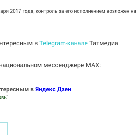
варя 2017 года, контроль за его исполнением возложен на
интересным в
Telegram-канале
Татмедиа
в национальном мессенджере MАХ:
нтересным в
Яндекс Дзен
овь
"
.Новости