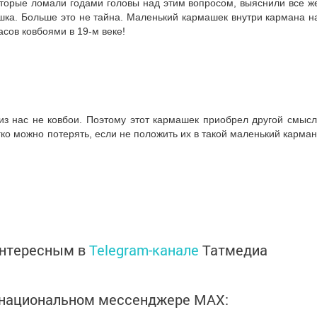
оторые ломали годами головы над этим вопросом, выяснили все ж
шка. Больше это не тайна. Маленький кармашек внутри кармана н
сов ковбоями в 19-м веке!
из нас не ковбои. Поэтому этот кармашек приобрел другой смысл
ко можно потерять, если не положить их в такой маленький карман
интересным в
Telegram-канале
Татмедиа
в национальном мессенджере MАХ: