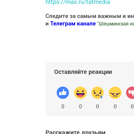
https://max.ru/tatmedia
Следите за самым важным и и
и
Телеграм канале
"
Шешминская н
Добавить Шешминскую новь в Яндекс
Оставляйте реакции
0
0
0
0
0
Расскажите друзьям