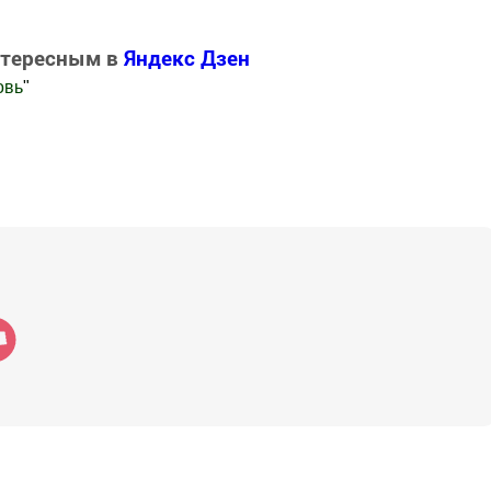
нтересным в
Яндекс Дзен
овь
"
.Новости