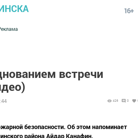
ИНСКА
16+
Реклама
днованием встречи
идео)
:44
426
0
ожарной безопасности. Об этом напоминает
нского района Айдар Канафин.