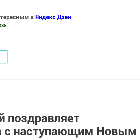
нтересным в
Яндекс Дзен
овь
"
.Новости
й поздравляет
 с наступающим Новым