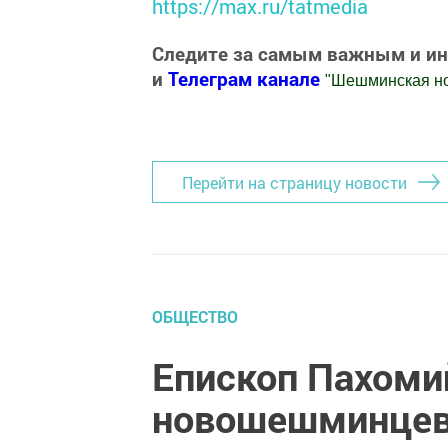
https://max.ru/tatmedia
Следите за самым важным и и
и
Телеграм канале
"
Шешминская н
Добавить Шешминскую новь в Яндекс
Перейти на страницу новости
ОБЩЕСТВО
Епископ Пахоми
новошешминцев