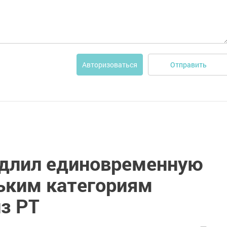
Отправить
Авторизоваться
длил единовременную
ьким категориям
з РТ