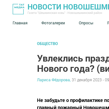
НОВОСТИ НОВОШЕШМ
Газета "Шешминская новь" - Новошешминский район
Главная
Фотогалереи
Опросы
ОБЩЕСТВО
Увлеклись праз
Нового года? (в
Лариса Фёдорова,
31 декабря 2023 - 09
Не забудьте о профилактике п
главный пожарный Новошешми