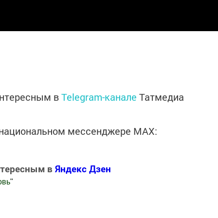
интересным в
Telegram-канале
Татмедиа
в национальном мессенджере MАХ:
нтересным в
Яндекс Дзен
овь
"
.Новости