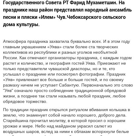
Государственного Совета РТ Фарид Мухаметшин. На
празднике наш район представлял народный ансамбль
песни и пляски «Илем» Чув.Чебоксарского сельского
дома культуры.
Атмосфера праздника захватила буквально всех. И в этом году
главным украшением «Уява» стали более ста творческих
коллективов из республики и разных уголков необъятной
России. Как отмечают организаторы праздника, с каждым годом
растет и количество, и география гостей Уява. Приезжают не
только представители чувашской диаспоры, но и те, кто
услышал о празднике или посмотрел фотографии. Праздник
«Уяв» привлекает все больше и больше гостей, и по своему
размаху ничем не уступает Сабантую. Первоначально это слово
"Уяв" означало просто соблюдение традиционной обрядовой
жизни, а позднее так стали называть любой праздник, любое
обрядовое торжество.
По традиции праздник открылся ритуалом вбивания колышка в
землю, что знаменует собой начало хорошего, доброго дела.
Старейшина прочитал молитву, в которой просил о хорошем
урожае и мире. Небо над майданом украсил салют из
воздушных шаров, вслед за ними к облакам вспорхнули белые