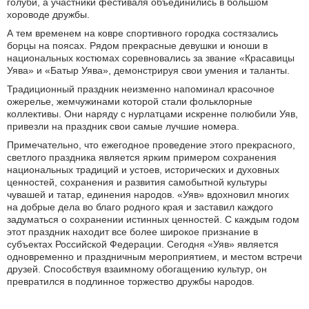
голуби, а участники фестиваля объединились в большом
хороводе дружбы.
А тем временем на ковре спортивного городка состязались
борцы на поясах. Рядом прекрасные девушки и юноши в
национальных костюмах соревновались за звание «Красавицы
Уява» и «Батыр Уява», демонстрируя свои умения и таланты.
Традиционный праздник неизменно напоминал красочное
ожерелье, жемчужинами которой стали фольклорные
коллективы. Они наряду с нурлатцами искренне полюбили Уяв,
привезли на праздник свои самые лучшие номера.
Примечательно, что ежегодное проведение этого прекрасного,
светлого праздника является ярким примером сохранения
национальных традиций и устоев, исторических и духовных
ценностей, сохранения и развития самобытной культуры
чувашей и татар, единения народов. «Уяв» вдохновил многих
на добрые дела во благо родного края и заставил каждого
задуматься о сохранении истинных ценностей. С каждым годом
этот праздник находит все более широкое признание в
субъектах Российской Федерации. Сегодня «Уяв» является
одновременно и праздничным мероприятием, и местом встречи
друзей. Способствуя взаимному обогащению культур, он
превратился в подлинное торжество дружбы народов.