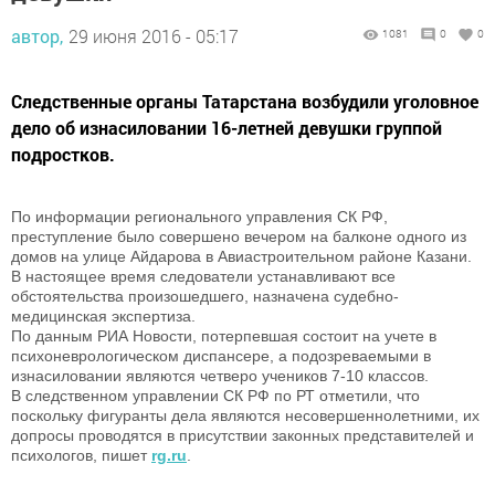
автор,
29 июня 2016 - 05:17
1081
0
0
Следственные органы Татарстана возбудили уголовное
дело об изнасиловании 16-летней девушки группой
подростков.
По информации регионального управления СК РФ,
преступление было совершено вечером на балконе одного из
домов на улице Айдарова в Авиастроительном районе Казани.
В настоящее время следователи устанавливают все
обстоятельства произошедшего, назначена судебно-
медицинская экспертиза.
По данным РИА Новости, потерпевшая состоит на учете в
психоневрологическом диспансере, а подозреваемыми в
изнасиловании являются четверо учеников 7-10 классов.
В следственном управлении СК РФ по РТ отметили, что
поскольку фигуранты дела являются несовершеннолетними, их
допросы проводятся в присутствии законных представителей и
психологов, пишет
rg.ru
.