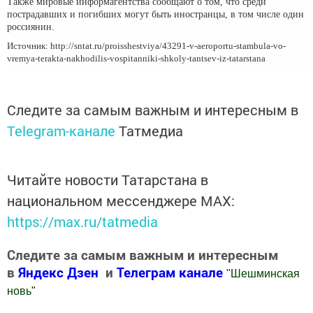
Также мировые информагентства сообщают о том, что среди
пострадавших и погибших могут быть иностранцы, в том числе один
россиянин.
Источник: http://sntat.ru/proisshestviya/43291-v-aeroportu-stambula-vo-
vremya-terakta-nakhodilis-vospitanniki-shkoly-tantsev-iz-tatarstana
Следите за самым важным и интересным в
Telegram-канале
Татмедиа
Читайте новости Татарстана в
национальном мессенджере MАХ:
https://max.ru/tatmedia
Следите за самым важным и интересным
в
Яндекс Дзен
и
Телеграм канале
"
Шешминская
новь
"