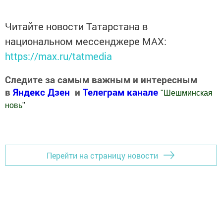
Читайте новости Татарстана в
национальном мессенджере MАХ:
https://max.ru/tatmedia
Следите за самым важным и интересным
в
Яндекс Дзен
и
Телеграм канале
"
Шешминская
новь
"
Добавить Шешминскую новь в Яндекс.Новости
Перейти на страницу новости