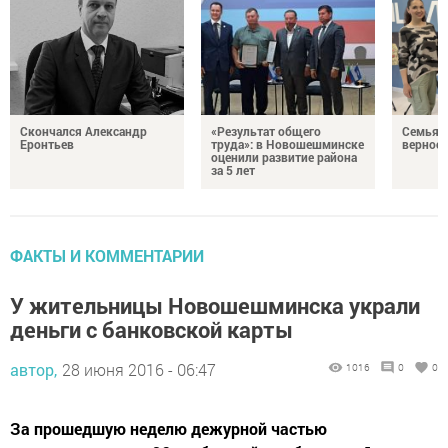
Скончался Александр
«Результат общего
Семья Г
Еронтьев
труда»: в Новошешминске
верност
оценили развитие района
за 5 лет
ФАКТЫ И КОММЕНТАРИИ
У жительницы Новошешминска украли
деньги с банковской карты
автор,
28 июня 2016 - 06:47
1016
0
0
За прошедшую неделю дежурной частью