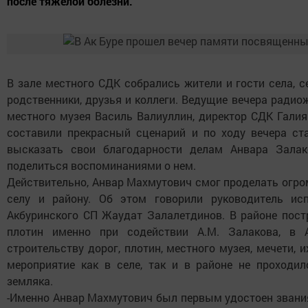
после тяжелой болезни.
В зале местного СДК собрались жители и гости села, с
родственники, друзья и коллеги. Ведущие вечера радио
местного музея Василь Валиуллин, директор СДК Гали
составили прекрасный сценарий и по ходу вечера с
высказать свои благодарности делам Анвара Залак
поделиться воспоминаниями о нем.
Действительно, Анвар Махмутович смог проделать огр
селу и району. Об этом говорили руководитель ис
Акбуринского СП Жаудат Залалетдинов. В районе пост
плотин именно при содействии А.М. Залакова, в 
строительству дорог, плотин, местного музея, мечети, и
мероприятие как в селе, так и в районе не проходи
земляка.
-Именно Анвар Махмутович был первым удостоен зван