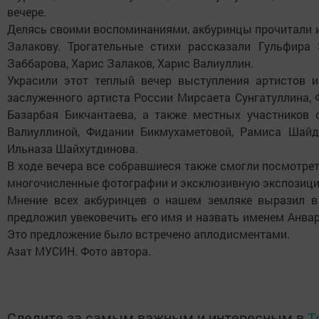
вечере.
Делясь своими воспоминаниями, акбуринцы прочитали и
Залакову. Трогательные стихи рассказали Гульфира
Заббарова, Харис Залаков, Харис Валиуллин.
Украсили этот теплый вечер выступления артистов из
заслуженного артиста России Мирсаета Сунгатуллина, 
Базарбая Бикчантаева, а также местных участников 
Валиуллиной, Фидании Бикмухаметовой, Рамиса Шай
Ильназа Шайхутдинова.
В ходе вечера все собравшиеся также смогли посмотрет
многочисленные фотографии и эксклюзивную экспозицию
Мнение всех акбуринцев о нашем земляке выразил в
предложил увековечить его имя и назвать именем Анвар
Это предложение было встречено аплодисментами.
Азат МУСИН. Фото автора.
Следите за самым важным и интересным в
T