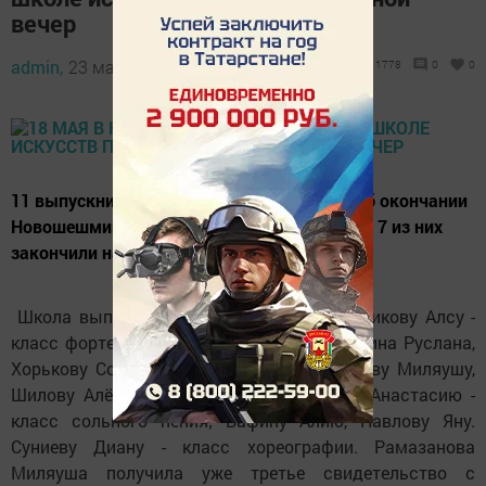
вечер
admin,
23 мая 2018 - 08:47
1778
0
0
11 выпускников получили свидетельства об окончании
Новошешминской детской школы искусств, 7 из них
закончили на отлично.
Школа выпустила Пасичник Данилу, Ситдикову Алсу -
класс фортепиано; Бадяева Степана, Роднина Руслана,
Хорькову Софью - класс баяна; Рамазанову Миляушу,
Шилову Алёну - класс гитары; Семенову Анастасию -
класс сольного пения; Вафину Алию, Павлову Яну.
Суниеву Диану - класс хореографии. Рамазанова
Миляуша получила уже третье свидетельство с