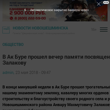
5
Автоматическое закрытие баннера через
НОВОСТИ НОВОШЕШМИНСКА
16+
Газета "Шешминская новь" - Новошешминский район
ОБЩЕСТВО
В Ак Буре прошел вечер памяти посвяще
Залакову
admin,
23 мая 2018 - 09:47
В конце минувшей недели в Ак Буре прошел трогательны
нашему знаменитому земляку, кавалеру многих орденов 
строительству и благоустройству своего родного села и
Новошешминского района Анвару Махмутовичу Залакову