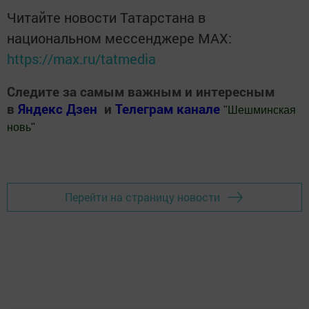
Читайте новости Татарстана в
национальном мессенджере MАХ:
https://max.ru/tatmedia
Следите за самым важным и интересным
в
Яндекс Дзен
и
Телеграм канале
"
Шешминская
новь
"
Добавить Шешминскую новь в Яндекс.Новости
Перейти на страницу новости