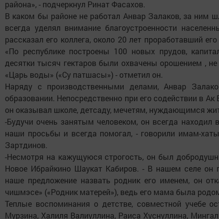
района», - подчеркнул Ринат Фасахов.
В каком бы районе не работал Анвар Залаков, за ним ш
всегда уделял внимание благоустроенности населенны
рассказал его коллега, около 20 лет проработавший е
«По республике построены 100 новых прудов, капита
десятки тысяч гектаров были охвачены орошением , не
«Царь воды» («Су патшасы») - отметил он.
Наряду с производственными делами, Анвар Залаков
образовании. Непосредственно при его содействии в Ак
он оказывал школе, детсаду, мечетям, нуждающимся жи
-Будучи очень занятым человеком, он всегда находил
наши просьбы и всегда помогал, - говорили имам-хат
Зартдинов.
-Несмотря на кажущуюся строгость, он был добродушн
Новое Ибрайкино Шаукат Кабиров. - В нашем селе он 
наше предложение назвать родник его именем, он отк
чишмэсе» («Родник матерей»), ведь его мама была родом
Теплые воспоминания о детстве, совместной учебе ос
Мурзина, Халиля Валиуллина, Раиса Хуснуллина, Мингал