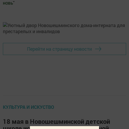
новь
"
Добавить Шешминскую новь в Яндекс.Новости
Перейти на страницу новости
КУЛЬТУРА И ИСКУСТВО
18 мая в Новошешминской детской
школе искусств прошел выпускной