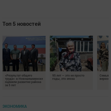
Топ 5 новостей
«Результат общего
95 лет — это не просто
Семья Г
труда»: в Новошешминске
годы, это эпоха
верност
оценили развитие района
за 5 лет
ЭКОНОМИКА