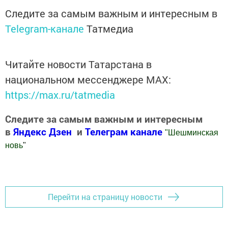
Следите за самым важным и интересным в
Telegram-канале
Татмедиа
Читайте новости Татарстана в
национальном мессенджере MАХ:
https://max.ru/tatmedia
Следите за самым важным и интересным
в
Яндекс Дзен
и
Телеграм канале
"
Шешминская
новь
"
Добавить Шешминскую новь в Яндекс.Новости
Перейти на страницу новости