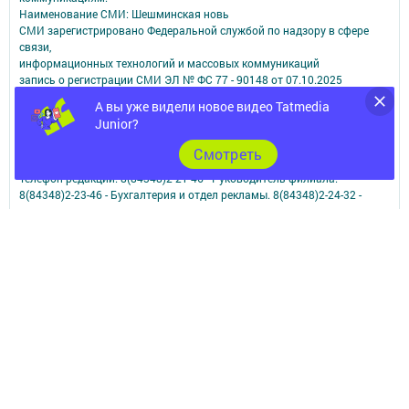
Наименование СМИ: Шешминская новь
СМИ зарегистрировано Федеральной службой по надзору в сфере
связи,
информационных технологий и массовых коммуникаций
запись о регистрации СМИ ЭЛ № ФС 77 - 90148 от 07.10.2025
ФИО главного редактора: Мусин Азат Вализанович Email:
А вы уже видели новое видео Tatmedia
sheshminskaja-nov.dir@tatmedia.com
Junior?
Адрес редакции: 423190, Российская Федерация, Республика
Татарстан, Новошешминский район, с.Новошешминск, ул.Ленина,
Cмотреть
д.102.
Телефон редакции: 8(84348)2-21-46 - Руководитель филиала.
8(84348)2-23-46 - Бухгалтерия и отдел рекламы. 8(84348)2-24-32 -
отдел писем
Электронная почта редакции: sheshminskaja-nov@tatmedia.com
Электронная почта филиала для сообщений о фактах коррупции
sheshminskaja-nov.dir@tatmedia.com
sheshminskaja-nov@tatmedia.com
Учредитель СМИ: АО «ТАТМЕДИА»
Антикоррупционная политика
АО «ТАТМЕДИА» использует «cookie»
для персонализации сервисов и
удобства пользователей сайтом.
Использование «cookie» можно отменить в настройках браузера.
Политика конфиденциальности