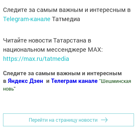
Следите за самым важным и интересным в
Telegram-канале
Татмедиа
Читайте новости Татарстана в
национальном мессенджере MАХ:
https://max.ru/tatmedia
Следите за самым важным и интересным
в
Яндекс Дзен
и
Телеграм канале
"
Шешминская
новь
"
Добавить Шешминскую новь в Яндекс.Новости
Перейти на страницу новости