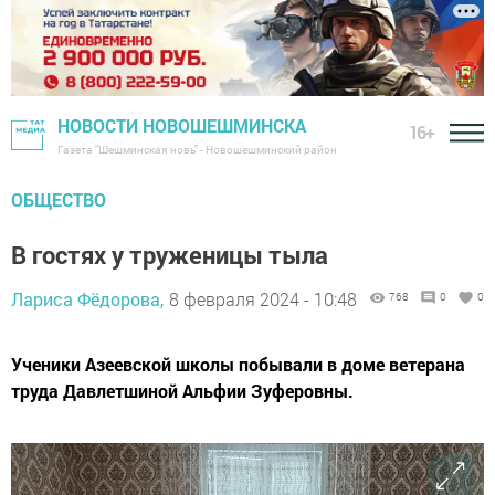
НОВОСТИ НОВОШЕШМИНСКА
16+
Газета "Шешминская новь" - Новошешминский район
ОБЩЕСТВО
В гостях у труженицы тыла
Лариса Фёдорова,
8 февраля 2024 - 10:48
768
0
0
Ученики Азеевской школы побывали в доме ветерана
труда Давлетшиной Альфии Зуферовны.