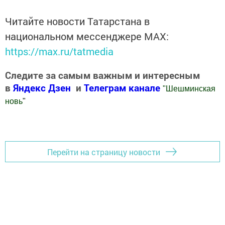
Читайте новости Татарстана в
национальном мессенджере MАХ:
https://max.ru/tatmedia
Следите за самым важным и интересным
в
Яндекс Дзен
и
Телеграм канале
"
Шешминская
новь
"
Добавить Шешминскую новь в Яндекс.Новости
Перейти на страницу новости