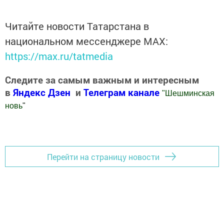
Читайте новости Татарстана в
национальном мессенджере MАХ:
https://max.ru/tatmedia
Следите за самым важным и интересным
в
Яндекс Дзен
и
Телеграм канале
"
Шешминская
новь
"
Добавить Шешминскую новь в Яндекс.Новости
Перейти на страницу новости