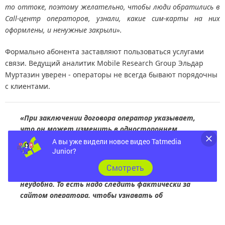
то оттоке, поэтому желательно, чтобы люди обратились в
Call-центр операторов, узнали, какие сим-карты на них
оформлены, и ненужные закрыли».
Формально абонента заставляют пользоваться услугами
связи. Ведущий аналитик Mobile Research Group Эльдар
Муртазин уверен - операторы не всегда бывают порядочны
с клиентами.
«При заключении договора оператор указывает,
что он может изменить в одностороннем
порядке условия этого договора, и сообщает об
А вы уже видели новое видео Tatmedia
этом на своем сайте, который зарегистрирован
Junior?
как СМИ. Соответственно, все положения
Cмотреть
закона выполняются, и абонентам это очень
неудобно. То есть надо следить фактически за
сайтом оператора, чтобы узнавать об
изменениях. Часто на главной странице, конечно
же, их нет. Это такая практика, которая не