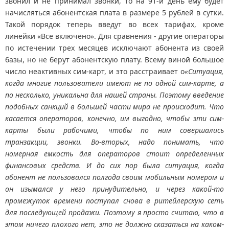
звонил и не принимал звонки, то на 91-й день ему будет
начисляться абонентская плата в размере 5 рублей в сутки.
Такой порядок теперь введут во всех тарифах, кроме
линейки «Все включено». Для сравнения - другие операторы
по истечении трех месяцев исключают абонента из своей
базы, но не берут абонентскую плату. Всему виной большое
число неактивных сим-карт, и это расстраивает о
«Ситуация,
когда многие пользователи имеют не по одной сим-карте, а
по несколько, уникальна для нашей страны. Поэтому введение
подобных санкций в большей части мира не происходит. Что
касается операторов, конечно, им выгодно, чтобы эти сим-
карты были рабочими, чтобы по ним совершались
транзакции, звонки. Во-вторых, надо понимать, что
номерная емкость для операторов стоит определенных
финансовых средств. И до сих пор была ситуация, когда
абонент не пользовался полгода своим мобильным номером и
он изымался у него принудительно, и через какой-то
промежуток времени поступал снова в ритейлерскую сеть
для последующей продажи. Поэтому я просто считаю, что в
этом ничего плохого нет, это не должно сказаться на каком-