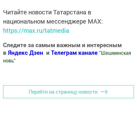
Читайте новости Татарстана в
национальном мессенджере MАХ:
https://max.ru/tatmedia
Следите за самым важным и интересным
в
Яндекс Дзен
и
Телеграм канале
"
Шешминская
новь
"
Добавить Шешминскую новь в Яндекс.Новости
Перейти на страницу новости