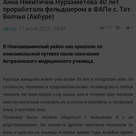
Анна Никитична Нурхаметова 40 лет
проработала фельдшером в ФАПе с. Тат.
Волчья (Акбуре)
автор,
17 июня 2017 - 05:47
1177
0
0
В Новошешминский район она приехала по
комсомольской путевке после окончания
Астраханского медицинского училища.
Русская женщина живет уже более 65 лет в татарском селе. Ее
стойкости, терпению и трудолюбию может позавидовать любой
человек. Не зная людей и их языка, она в течение трех месяцев
смогла научиться понимать их, а потом и полюбить и татарский
язык, и жителей села.
Поначалу было сложно общаться с больными и с их
родственниками. Но каким-то другим чувством понимала их
боль и шла им на помощь в любое время года, в любое время