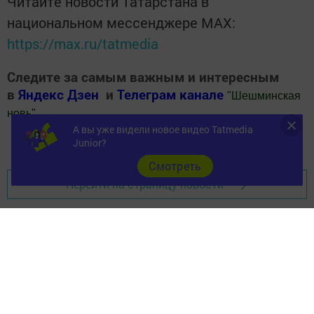
Читайте новости Татарстана в
национальном мессенджере MАХ:
https://max.ru/tatmedia
Следите за самым важным и интересным
в
Яндекс Дзен
и
Телеграм канале
"
Шешминская
новь
"
А вы уже видели новое видео Tatmedia
Добавить Шешминскую новь в Яндекс.Новости
Junior?
Cмотреть
Перейти на страницу новости