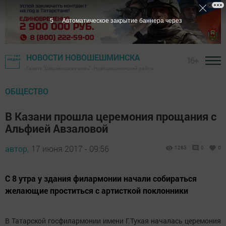
4
Автоматическое закрытие баннера через
НОВОСТИ НОВОШЕШМИНСКА
16+
Газета "Шешминская новь" - Новошешминский район
ОБЩЕСТВО
В Казани прошла церемония прощания с
Альфией Авзаловой
автор,
17 июня 2017 - 09:56
1263
0
0
С 8 утра у здания филармонии начали собираться
желающие проститься с артисткой поклонники
В Татарской госфилармонии имени Г.Тукая началась церемония