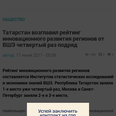
ОБЩЕСТВО
Татарстан возглавил рейтинг
инновационного развития регионов от
ВШЭ четвертый раз подряд
автор,
17 июня 2017 - 05:58
1092
0
0
Рейтинг инновационного развития регионов
составляется Институтом статистических исследований
и экономики знаний ВШЭ. Республика Татарстан заняла
1-е место уже четвертый раз, Москва и Санкт-
Петербург заняли 2-е и 3-е места.
Наибольшую активность и результативность инновационной