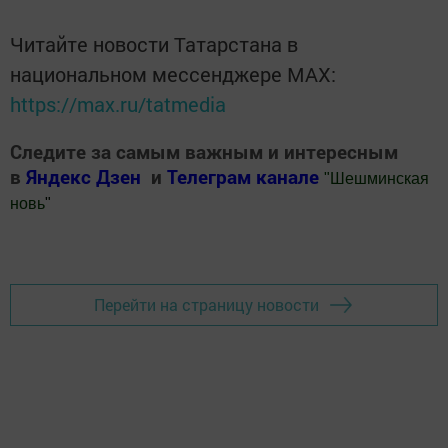
Читайте новости Татарстана в
национальном мессенджере MАХ:
https://max.ru/tatmedia
Следите за самым важным и интересным
в
Яндекс Дзен
и
Телеграм канале
"
Шешминская
новь
"
Добавить Шешминскую новь в Яндекс.Новости
Перейти на страницу новости