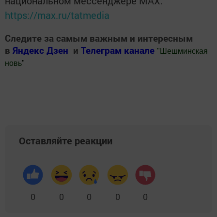
национальном мессенджере MАХ:
https://max.ru/tatmedia
Следите за самым важным и интересным
в
Яндекс Дзен
и
Телеграм канале
"
Шешминская
новь
"
Добавить Шешминскую новь в Яндекс.Новости
Оставляйте реакции
0
0
0
0
0