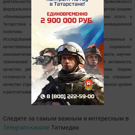
деятельности показали три региона Приволжского
федерального округа - Мордовия, Чувашия и Татарстан (индекс
«Инновационная деятельность» - ИИД). Помимо этого, у
Татарстана наибольшее значение индекса инновационной
политики.
Исследование базируется на системе количественных и
качественных показателей, характеризующих социально-
экономические условия инновационной деятельности, научно-
технический потенциал, уровень инновационной активности,
качество региональной инновационной политики. Индекс
готовности к будущему составлен впервые, он отражает
качество стратегического управления на региональном уровне
и рассчитывается с помощью больших данных.
Следите за самым важным и интересным в
Telegram-канале
Татмедиа