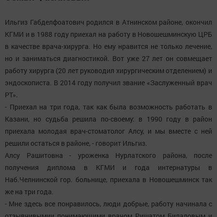
Ильгиз Габделфоатович родился в Атнинском районе, окончил
КГМИ и в 1988 году приехал на работу в Новошешминскую ЦРБ
в качестве врача-хирурга. Но ему нравится не только лечение,
но и заниматься диагностикой. Вот уже 27 лет он совмещает
работу хирурга (20 лет руководил хирургическим отделением) и
эндоскописта. В 2014 году получил звание «Заслуженный врач
РТ».
- Приехал на три года, так как была возможность работать в
Казани, но судьба решила по-своему: в 1990 году в район
приехала молодая врач-стоматолог Алсу, и мы вместе с ней
решили остаться в районе, - говорит Ильгиз.
Алсу Рашитовна - уроженка Нурлатского района, после
получения диплома в КГМИ и года интернатуры в
Наб.Челнинской гор. больнице, приехала в Новошешминск так
же на три года.
- Мне здесь все понравилось, люди добрые, работу начинала с
отзывчивымии понимающими врачом Ришатом Билаловым и