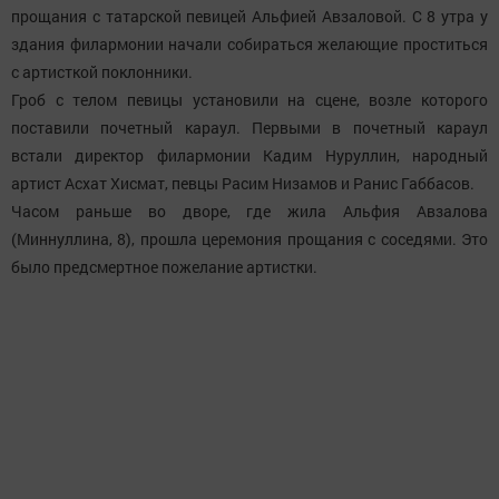
прощания с татарской певицей Альфией Авзаловой. С 8 утра у
здания филармонии начали собираться желающие проститься
с артисткой поклонники.
Гроб с телом певицы установили на сцене, возле которого
поставили почетный караул. Первыми в почетный караул
встали директор филармонии Кадим Нуруллин, народный
артист Асхат Хисмат, певцы Расим Низамов и Ранис Габбасов.
Часом раньше во дворе, где жила Альфия Авзалова
(Миннуллина, 8), прошла церемония прощания с соседями. Это
было предсмертное пожелание артистки.