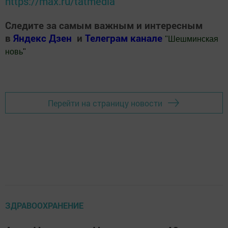
https://max.ru/tatmedia
Следите за самым важным и интересным
в
Яндекс Дзен
и
Телеграм канале
"
Шешминская
новь
"
Добавить Шешминскую новь в Яндекс.Новости
Перейти на страницу новости
ЗДРАВООХРАНЕНИЕ