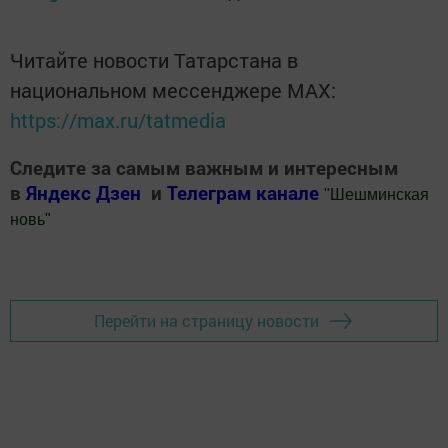
Читайте новости Татарстана в
национальном мессенджере MАХ:
https://max.ru/tatmedia
Следите за самым важным и интересным
в
Яндекс Дзен
и
Телеграм канале
"
Шешминская
новь
"
Добавить Шешминскую новь в Яндекс.Новости
Перейти на страницу новости