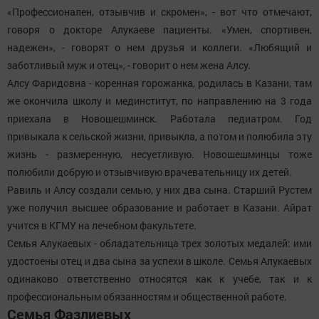
«Профессионален, отзывчив и скромен», - вот что отмечают,
говоря о докторе Алукаеве пациенты. «Умен, спортивен,
надежен», - говорят о нем друзья и коллеги. «Любящий и
заботливый муж и отец», - говорит о нем жена Алсу.
Алсу Фаридовна - коренная горожанка, родилась в Казани, там
же окончила школу и мединститут, по направлению на 3 года
приехала в Новошешминск. Работала педиатром. Год
привыкала к сельской жизни, привыкла, а потом и полюбила эту
жизнь - размеренную, несуетливую. Новошешминцы тоже
полюбили добрую и отзывчивую врачевательницу их детей.
Равиль и Алсу создали семью, у них два сына. Старший Рустем
уже получил высшее образование и работает в Казани. Айрат
учится в КГМУ на лечебном факультете.
Семья Алукаевых - обладательница трех золотых медалей: ими
удостоены отец и два сына за успехи в школе. Семья Алукаевых
одинаково ответственно относятся как к учебе, так и к
профессиональным обязанностям и общественной работе.
Семья Фазлиевых