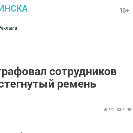
ИНСКА
16+
Реклама
рафовал сотрудников
стегнутый ремень
912
0