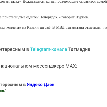
легам засаду. Дождавшись, когда проверяющие оправятся домой
 пристегнутые ездите? Непорядок, - говорит Нуриев.
исал коллегам из Казани штраф. В МВД Татарстана отметили, чт
.
интересным в
Telegram-канале
Татмедиа
в национальном мессенджере MАХ:
нтересным в
Яндекс Дзен
овь
"
.Новости