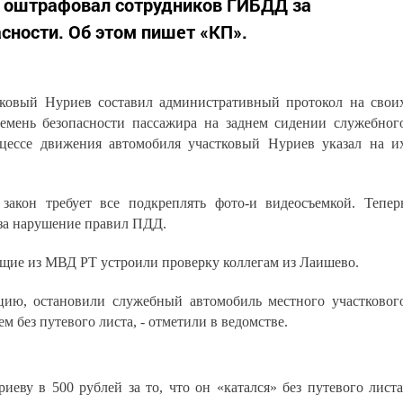
 оштрафовал сотрудников ГИБДД за
сности. Об этом пишет «КП».
тковый Нуриев составил административный протокол на свои
емень безопасности пассажира на заднем сидении служебног
оцессе движения автомобиля участковый Нуриев указал на и
закон требует все подкреплять фото-и видеосъемкой. Тепер
 за нарушение правил ПДД.
щие из МВД РТ устроили проверку коллегам из Лаишево.
цию, остановили служебный автомобиль местного участковог
ем без путевого листа, - отметили в ведомстве.
еву в 500 рублей за то, что он «катался» без путевого листа