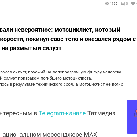
1565
0
вали невероятное: мотоциклист, который
корости, покинул свое тело и оказался рядом с
о на размытый силуэт
овался силуэт, похожий на полупрозрачную фигуру человека.
 силуэт призраком погибшего мотоциклиста.
ось в результате технического сбоя, а мотоциклист не погиб.
интересным в
Telegram-канале
Татмедиа
в национальном мессенджере MАХ: