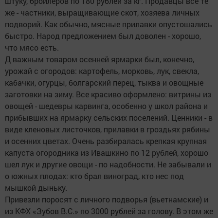
штуку, бройлеров по 180 рублей за кг. Продавцы все те
же - частники, выращивающие скот, хозяева личных
подворий. Как обычно, мясные прилавки опустошались
быстро. Народ предложением был доволен - хорошо,
что мясо есть.
Д важным товаром осенней ярмарки был, конечно,
урожай с огородов: картофель, морковь, лук, свекла,
кабачки, огурцы, болгарский перец, тыква и овощные
заготовки на зиму. Все красиво оформлено: витрины из
овощей - шедевры карвинга, особенно у школ района и
прибывших на ярмарку сельских поселений. Ценники - в
виде кленовых листочков, прилавки в гроздьях рябины
и осенних цветах. Очень разбиралась крепкая крупная
капуста огородника из Ивашкино по 12 рублей, хорошо
шел лук и другие овощи - по надобности. Не забывали и
о южных плодах: кто брал виноград, кто нес под
мышкой дыньку.
Привезли поросят с личного подворья (вьетнамские) и
из КФХ «Зубов В.С.» по 3000 рублей за голову. В этом же