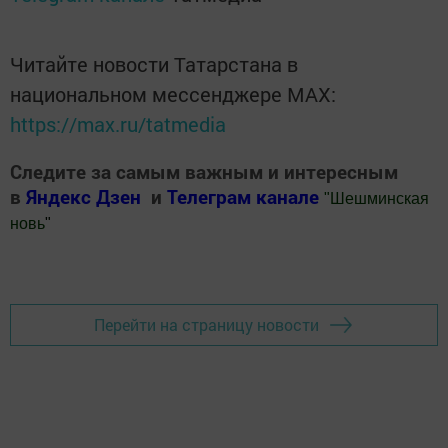
Читайте новости Татарстана в
национальном мессенджере MАХ:
https://max.ru/tatmedia
Следите за самым важным и интересным
в
Яндекс Дзен
и
Телеграм канале
"
Шешминская
новь
"
Добавить Шешминскую новь в Яндекс.Новости
Перейти на страницу новости