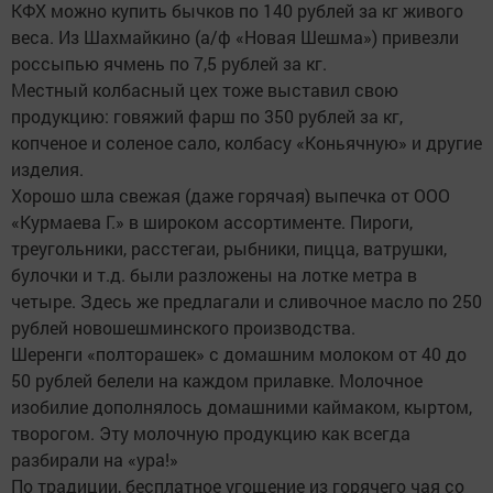
КФХ можно купить бычков по 140 рублей за кг живого
веса. Из Шахмайкино (а/ф «Новая Шешма») привезли
россыпью ячмень по 7,5 рублей за кг.
Местный колбасный цех тоже выставил свою
продукцию: говяжий фарш по 350 рублей за кг,
копченое и соленое сало, колбасу «Коньячную» и другие
изделия.
Хорошо шла свежая (даже горячая) выпечка от ООО
«Курмаева Г.» в широком ассортименте. Пироги,
треугольники, расстегаи, рыбники, пицца, ватрушки,
булочки и т.д. были разложены на лотке метра в
четыре. Здесь же предлагали и сливочное масло по 250
рублей новошешминского производства.
Шеренги «полторашек» с домашним молоком от 40 до
50 рублей белели на каждом прилавке. Молочное
изобилие дополнялось домашними каймаком, кыртом,
творогом. Эту молочную продукцию как всегда
разбирали на «ура!»
По традиции, бесплатное угощение из горячего чая со