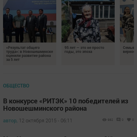
«Результат общего
95 лет — это не просто
Семья Г
труда»: в Новошешминске
годы, это эпоха
верност
оценили развитие района
за 5 лет
ОБЩЕСТВО
В конкурсе «РИТЭК» 10 победителей из
Новошешминского района
автор,
12 октября 2015 - 06:11
982
0
0