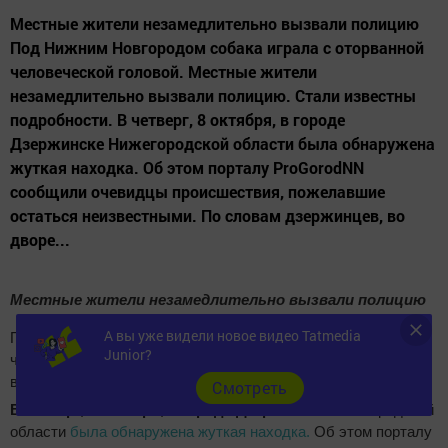
Местные жители незамедлительно вызвали полицию
Под Нижним Новгородом собака играла c оторванной
человеческой головой. Местные жители
незамедлительно вызвали полицию. Стали известны
подробности. В четверг, 8 октября, в городе
Дзержинске Нижегородской области была обнаружена
жуткая находка. Об этом порталу ProGorodNN
сообщили очевидцы происшествия, пожелавшие
остаться неизвестными. По словам дзержинцев, во
дворе...
Местные жители незамедлительно вызвали полицию
А вы уже видели новое видео Tatmedia
Под Нижним Новгородом собака играла c оторванной
Junior?
человеческой головой. Местные жители незамедлительно
вызвали полицию. Стали известны подробности.
Cмотреть
В четверг, 8 октября, в городе Дзержинске
Нижегородской
области
была обнаружена жуткая находка.
Об этом порталу