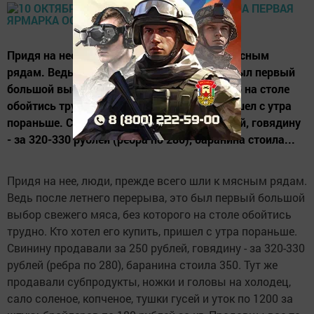
Придя на нее, люди, прежде всего шли к мясным
рядам. Ведь после летнего перерыва, это был первый
большой выбор свежего мяса, без которого на столе
обойтись трудно. Кто хотел его купить, пришел с утра
пораньше. Свинину продавали за 250 рублей, говядину
- за 320-330 рублей (ребра по 280), баранина стоила...
Придя на нее, люди, прежде всего шли к мясным рядам.
Ведь после летнего перерыва, это был первый большой
выбор свежего мяса, без которого на столе обойтись
трудно. Кто хотел его купить, пришел с утра пораньше.
Свинину продавали за 250 рублей, говядину - за 320-330
рублей (ребра по 280), баранина стоила 350. Тут же
продавали субпродукты, ножки и головы на холодец,
сало соленое, копченое, тушки гусей и уток по 1200 за