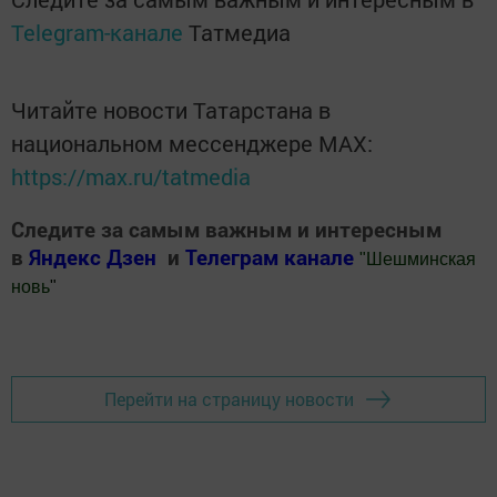
Telegram-канале
Татмедиа
Читайте новости Татарстана в
национальном мессенджере MАХ:
https://max.ru/tatmedia
Следите за самым важным и интересным
в
Яндекс Дзен
и
Телеграм канале
"
Шешминская
новь
"
Добавить Шешминскую новь в Яндекс.Новости
Перейти на страницу новости