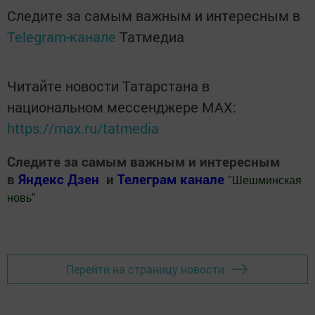
Следите за самым важным и интересным в
Telegram-канале
Татмедиа
Читайте новости Татарстана в
национальном мессенджере MАХ:
https://max.ru/tatmedia
Следите за самым важным и интересным
в
Яндекс Дзен
и
Телеграм канале
"
Шешминская
новь
"
Добавить Шешминскую новь в Яндекс.Новости
Перейти на страницу новости