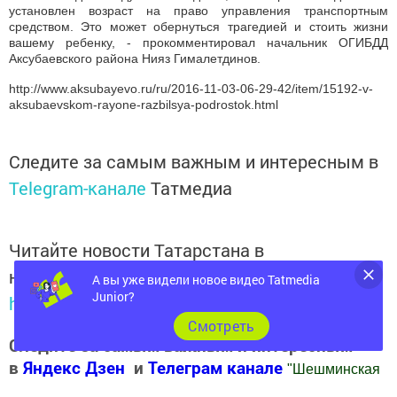
установлен возраст на право управления транспортным
средством. Это может обернуться трагедией и стоить жизни
вашему ребенку, - прокомментировал начальник ОГИБДД
Аксубаевского района Нияз Гималетдинов.
http://www.aksubayevo.ru/ru/2016-11-03-06-29-42/item/15192-v-
aksubaevskom-rayone-razbilsya-podrostok.html
Следите за самым важным и интересным в
Telegram-канале
Татмедиа
Читайте новости Татарстана в
национальном мессенджере MАХ:
А вы уже видели новое видео Tatmedia
Junior?
https://max.ru/tatmedia
Cмотреть
Следите за самым важным и интересным
в
Яндекс Дзен
и
Телеграм канале
"
Шешминская
новь
"