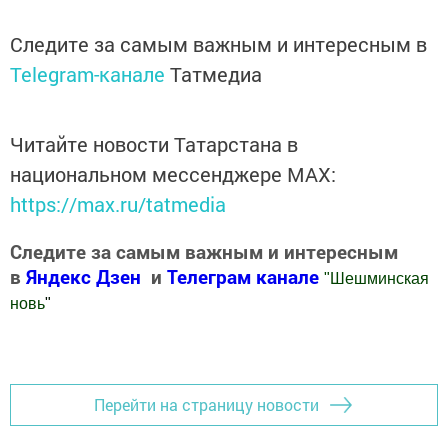
Следите за самым важным и интересным в
Telegram-канале
Татмедиа
Читайте новости Татарстана в
национальном мессенджере MАХ:
https://max.ru/tatmedia
Следите за самым важным и интересным
в
Яндекс Дзен
и
Телеграм канале
"
Шешминская
новь
"
Добавить Шешминскую новь в Яндекс.Новости
Перейти на страницу новости