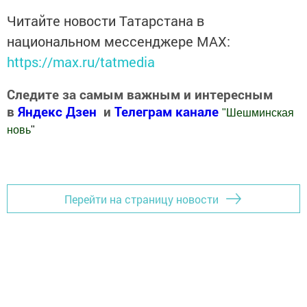
Читайте новости Татарстана в
национальном мессенджере MАХ:
https://max.ru/tatmedia
Следите за самым важным и интересным
в
Яндекс Дзен
и
Телеграм канале
"
Шешминская
новь
"
Добавить Шешминскую новь в Яндекс.Новости
Перейти на страницу новости