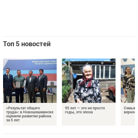
Топ 5 новостей
«Результат общего
95 лет — это не просто
Семья Г
труда»: в Новошешминске
годы, это эпоха
верност
оценили развитие района
за 5 лет