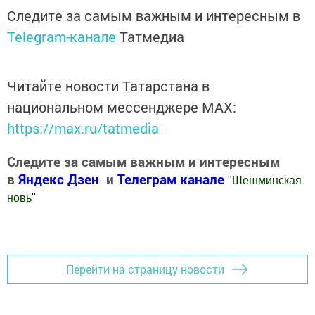
Следите за самым важным и интересным в
Telegram-канале
Татмедиа
Читайте новости Татарстана в
национальном мессенджере MАХ:
https://max.ru/tatmedia
Следите за самым важным и интересным
в
Яндекс Дзен
и
Телеграм канале
"
Шешминская
новь
"
Добавить Шешминскую новь в Яндекс.Новости
Перейти на страницу новости