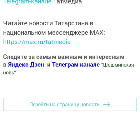
Telegram-канале
Татмедиа
Читайте новости Татарстана в
национальном мессенджере MАХ:
https://max.ru/tatmedia
Следите за самым важным и интересным
в
Яндекс Дзен
и
Телеграм канале
"
Шешминская
новь
"
Добавить Шешминскую новь в Яндекс.Новости
Перейти на страницу новости