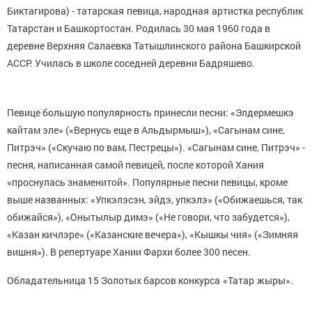
Биктагирова) - татарская певица, народная артистка республик
Татарстан и Башкортостан. Родилась 30 мая 1960 года в
деревне Верхняя Салаевка Татышлинского района Башкирской
АССР. Училась в школе соседней деревни Бадряшево.
Певице большую популярность принесли песни: «Элдермешкэ
кайтам эле» («Вернусь еще в Альдырмыш»), «Сагынам сине,
Питрэч» («Скучаю по вам, Пестрецы»). «Сагынам сине, Питрэч» -
песня, написанная самой певицей, после которой Хания
«проснулась знаменитой». Популярные песни певицы, кроме
выше названных: «Упкэлэсэн, эйдэ, упкэлэ» («Обижаешься, так
обижайся»), «Онытылыр димэ» («Не говори, что забудется»),
«Казан кичлэре» («Казанские вечера»), «Кышкы чия» («Зимняя
вишня»). В репертуаре Хании Фархи более 300 песен.
Обладательница 15 Золотых барсов конкурса «Татар жыры».