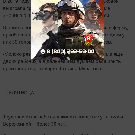
В 2019 году Татьяна Муратова из Сл. Черемуховой
выиграла грант «Агростартапа» по программе
«Начинающий фермер» в сумме 3 млн. рублей.
Вложив свои накопления, Муратовы построили ферму,
приобрели трактор МТЗ-80 и купили коров. Сегодня у
них 50 голов КРС, в том числе 25 дойных коров.
-Молоко реализуем по цене 26,50 руб/кг, наняли еще
двоих рабочих, а в дальнейшем думаем расширить
производство, - говорит Татьяна Муратова.
…ТЕЛЯТНИЦА
Трудовой стаж работы в животноводстве у Татьяны
Ворожеиной – более 30 лет.