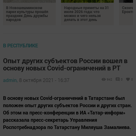
В Новошешминском
Народные приметы на 31
Сконча
парке культуры прошёл
июля 2026 года: что
Еронть
праздник День дружбы
можно и чего нельзя
народов
делать в этот день
В РЕСПУБЛИКЕ
Опыт других субъектов России вошел в
основу новых Covid-ограничений в РТ
admin,
8 октября 2021 - 16:37
942
0
0
В основу новых Covid-ограничений в Татарстане был
положен опыт других субъектов России и других стран.
Об этом на пресс-конференции в ИА «Татар-информ»
рассказала пресс-секретарь Управления
Роспотребнадзора по Татарстану Миляуша Замалиева.