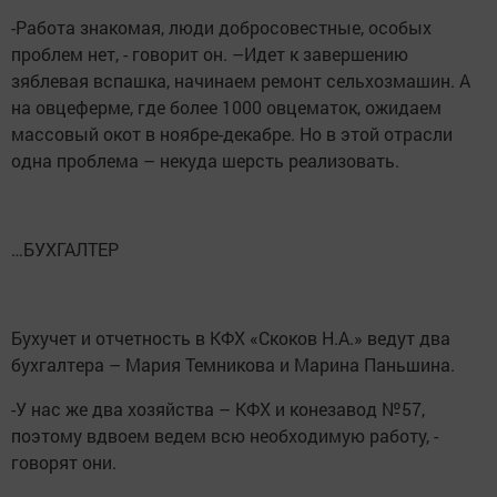
-Работа знакомая, люди добросовестные, особых
проблем нет, - говорит он. –Идет к завершению
зяблевая вспашка, начинаем ремонт сельхозмашин. А
на овцеферме, где более 1000 овцематок, ожидаем
массовый окот в ноябре-декабре. Но в этой отрасли
одна проблема – некуда шерсть реализовать.
…БУХГАЛТЕР
Бухучет и отчетность в КФХ «Скоков Н.А.» ведут два
бухгалтера – Мария Темникова и Марина Паньшина.
-У нас же два хозяйства – КФХ и конезавод №57,
поэтому вдвоем ведем всю необходимую работу, -
говорят они.