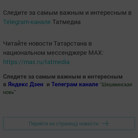
Следите за самым важным и интересным в
Telegram-канале
Татмедиа
Читайте новости Татарстана в
национальном мессенджере MАХ:
https://max.ru/tatmedia
Следите за самым важным и интересным
в
Яндекс Дзен
и
Телеграм канале
"
Шешминская
новь
"
Добавить Шешминскую новь в Яндекс.Новости
Перейти на страницу новости