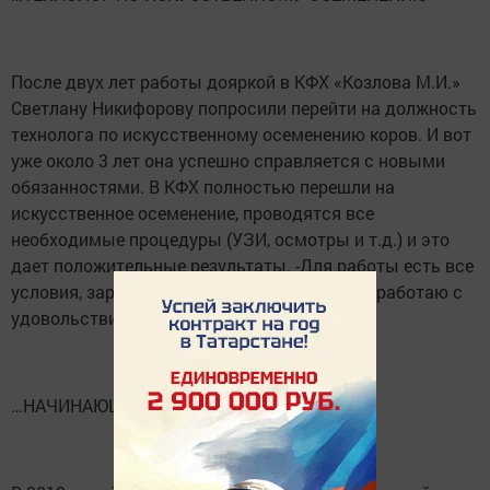
После двух лет работы дояркой в КФХ «Козлова М.И.»
Светлану Никифорову попросили перейти на должность
технолога по искусственному осеменению коров. И вот
уже около 3 лет она успешно справляется с новыми
обязанностями. В КФХ полностью перешли на
искусственное осеменение, проводятся все
необходимые процедуры (УЗИ, осмотры и т.д.) и это
дает положительные результаты. -Для работы есть все
условия, зарплата достойная и регулярная, работаю с
удовольствием, - говорит Светлана.
…НАЧИНАЮЩИЙ ФЕРМЕР