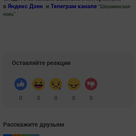
в
Яндекс Дзен
и
Телеграм канале
"
Шешминская
новь
"
Добавить Шешминскую новь в Яндекс.Новости
Оставляйте реакции
0
0
0
0
0
Расскажите друзьям