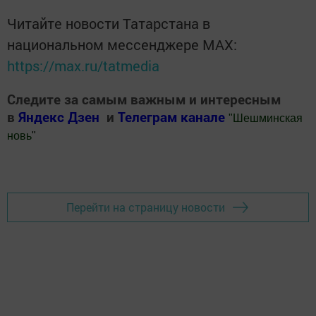
Читайте новости Татарстана в
национальном мессенджере MАХ:
https://max.ru/tatmedia
Следите за самым важным и интересным
в
Яндекс Дзен
и
Телеграм канале
"
Шешминская
новь
"
Добавить Шешминскую новь в Яндекс.Новости
Перейти на страницу новости