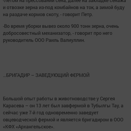
-Летом на прессовании сена, далее на закладке сенажа
и отвозке зерна из-под комбайнов на ток, а зимой буду
на раздаче кормов скоту, - говорит Петр.
-Во время уборки вывез около 900 тонн зерна, очень
добросовестный механизатор, - говорит про него
руководитель ООО Раиль Валиуллин.
…БРИГАДИР – ЗАВЕДУЮЩИЙ ФЕРМОЙ
Большой опыт работы в животноводстве у Сергея
Карасева – он 13 лет был завфермой в Тубылгы Тау, а
сейчас уже 7-й год одновременно заведует
овцеводческой фермой и является бригадиром в ООО
«КФХ «Архангельское».