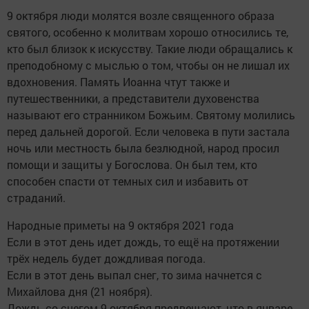
9 октября люди молятся возле священного образа
святого, особенно к молитвам хорошо относились те,
кто был близок к искусству. Такие люди обращались к
преподобному с мыслью о том, чтобы он не лишал их
вдохновения. Память Иоанна чтут также и
путешественники, а представители духовенства
называют его странником Божьим. Святому молились
перед дальней дорогой. Если человека в пути застала
ночь или местность была безлюдной, народ просил
помощи и защиты у Богослова. Он был тем, кто
способен спасти от темных сил и избавить от
страданий.
Народные приметы на 9 октября 2021 года
Если в этот день идет дождь, то ещё на протяжении
трёх недель будет дождливая погода.
Если в этот день выпал снег, то зима начнется с
Михайлова дня (21 ноября).
Дождь со снегом 9 октября предвещают, что в январе